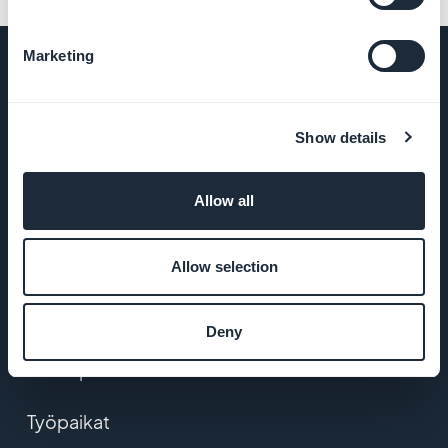
Marketing
YRITYS
Show details
Tietoa meistä
Allow all
Poikkeuksellinen
apu
Allow selection
GoodBarber DNA
Deny
Startup Studio
Työpaikat