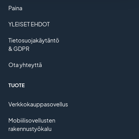
Paina
YLEISET EHDOT
Tietosuojakäytäntö
& GDPR
Ota yhteyttä
TUOTE
Verkkokauppasovellus
Mobiilisovellusten
rakennustyökalu