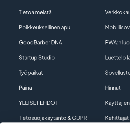
Tietoa meistä
Verkkoka
Poikkeuksellinen apu
Mobiiliso
GoodBarber DNA
PWA:n lu
Startup Studio
Luettelo l
Työpaikat
Sovellust
Paina
Hinnat
YLEISET EHDOT
Käyttäjien
Tietosuojakäytäntö & GDPR
Kehittäjät