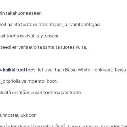
erin takahuoneeseen
oit hallita tuotevaihtoehtojasi ja -vaihtoehtojasi.
vaihtoehtosi ovat käytössäsi.
tteesi eri variaatioita samalta tuotesivulta.
 kaikki tuotteet, l
et’s valitaan Basic White -lenkkarit. Tässä
jo tarjolla vaihtoehto: koot.
 lisätä enintään 3 vaihtoehtoa per tuote
muunnostaulukkoon
män lenkkarin 2 eri pohjavärillä. Luon uuden vaihtoehdon “S