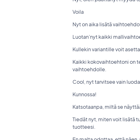
Voila
Nyt on aika lisätä vaihtoehdo
Luotan’nyt kaikki mallivaihto
Kullekin variantille voit aset
Kaikki kokovaihtoehtoni on te
vaihtoehdolle.
Cool, nyt tarvitsee vain luoda
Kunnossa!
Katsotaanpa, miltä se näytt
Tiedät nyt, miten voit lisätä 
tuotteesi.
En malta odottaa, että näen,