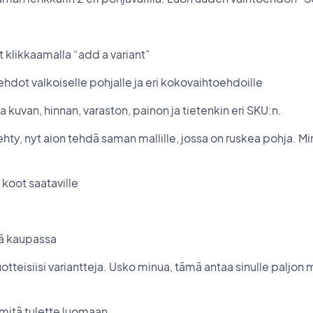
t klikkaamalla “add a variant”
ehdot valkoiselle pohjalle ja eri kokovaihtoehdoille
taa kuvan, hinnan, varaston, painon ja tietenkin eri SKU:n.
hty, nyt aion tehdä saman mallille, jossa on ruskea pohja. Mi
 koot saataville
ää kaupassa
tuotteisiisi variantteja. Usko minua, tämä antaa sinulle paljon
 mitä tulette luomaan