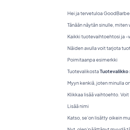
Hei ja tervetuloa GoodBarb
Tänään näytän sinulle, miten v
Kaikki tuotevaihtoehtosi ja -
Näiden avulla voit tarjota tuo
Poimitaanpa esimerkki
Tuotevalikosta
Tuotevalikko >
Myyn kenkiä, joten minulla on 
Klikkaa lisää vaihtoehto. Voit
Lisää nimi
Katso, se’on lisätty oikein 
Nyt, olen’päättänyt myydä tä