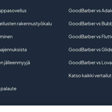
uppasovellus
GoodBarber vs Adal
vellusten rakennustyökalu
GoodBarber vs Bubb
ominen
GoodBarber vs Flutt
aajennuksista
GoodBarber vs Glid
en jälleenmyyjä
GoodBarber vs Lova
Katso kaikki vertailut
 palaute