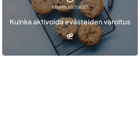
KAUPAN ASETUKSET
Kuinka aktivoida evästeiden varoitus