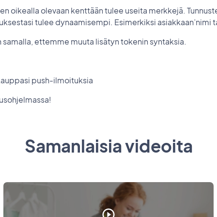
uen oikealla olevaan kenttään tulee useita merkkejä. Tunnuste
oituksestasi tulee dynaamisempi. Esimerkiksi asiakkaan’nimi 
n samalla, ettemme muuta lisätyn tokenin syntaksia.
a kauppasi push-ilmoituksia
usohjelmassa!
Samanlaisia videoita