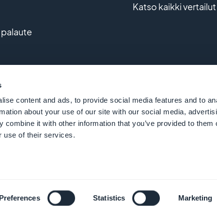
Katso kaikki vertailut
 palaute
 kehitys
s
ise content and ads, to provide social media features and to an
rmation about your use of our site with our social media, advertis
 combine it with other information that you’ve provided to them o
 use of their services.
 GoodBarber - Vuodesta 2011 - Made in Corsica
Suom
Preferences
Statistics
Marketing