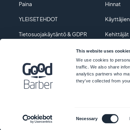
Paina
Hinnat
YLEISET EHDOT
Käyttäjien
Tietosuojakäytäntö & GDPR
Kehittäjät
Ota yhteyttä
Räätälöity
This website uses cookie
We use cookies to personal
Sanasto
traffic. We also share info
analytics partners who may
they’ve collected from your
©
Consent
Necessary
Selection