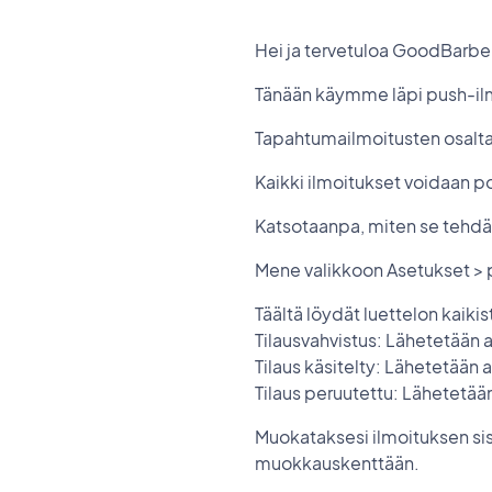
Hei ja tervetuloa GoodBarb
Tänään käymme läpi push-ilmo
Tapahtumailmoitusten osalta n
Kaikki ilmoitukset voidaan p
Katsotaanpa, miten se tehd
Mene valikkoon Asetukset > 
Täältä löydät luettelon kaik
Tilausvahvistus: Lähetetään
Tilaus käsitelty: Lähetetään a
Tilaus peruutettu: Lähetetään
Muokataksesi ilmoituksen sis
muokkauskenttään.