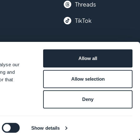
Threads
TikTok
Allow all
alyse our
ing and
Allow selection
r that
Deny
i
Show details