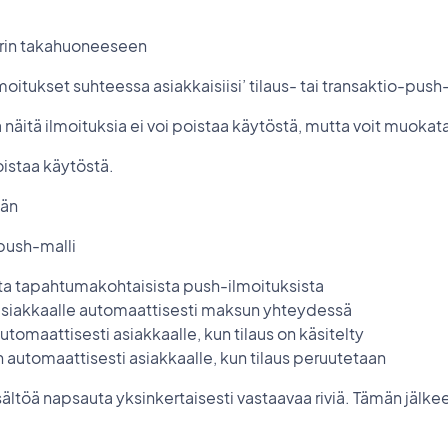
erin takahuoneeseen
itukset suhteessa asiakkaisiisi’ tilaus- tai transaktio-push
äitä ilmoituksia ei voi poistaa käytöstä, mutta voit muokata
oistaa käytöstä.
ään
push-malli
ista tapahtumakohtaisista push-ilmoituksista
 asiakkaalle automaattisesti maksun yhteydessä
utomaattisesti asiakkaalle, kun tilaus on käsitelty
 automaattisesti asiakkaalle, kun tilaus peruutetaan
ältöä napsauta yksinkertaisesti vastaavaa riviä. Tämän jälk