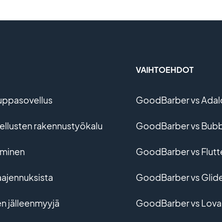
VAIHTOEHDOT
uppasovellus
GoodBarber vs Adal
vellusten rakennustyökalu
GoodBarber vs Bubb
ominen
GoodBarber vs Flutt
aajennuksista
GoodBarber vs Glid
en jälleenmyyjä
GoodBarber vs Lova