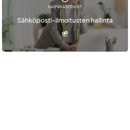
KAUPAN ASETUKSET
Sähköposti-ilmoitusten hallinta