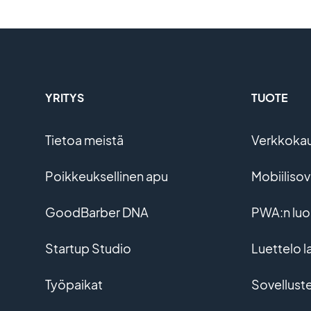
YRITYS
TUOTE
Tietoa meistä
Verkkoka
Poikkeuksellinen apu
Mobiiliso
GoodBarber DNA
PWA:n lu
Startup Studio
Luettelo l
Työpaikat
Sovellust