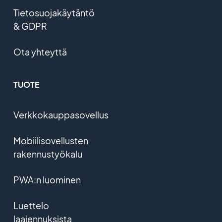
Tietosuojakäytäntö
& GDPR
Ota yhteyttä
TUOTE
Verkkokauppasovellus
Mobiilisovellusten
rakennustyökalu
PWA:n luominen
Luettelo
laajennuksista