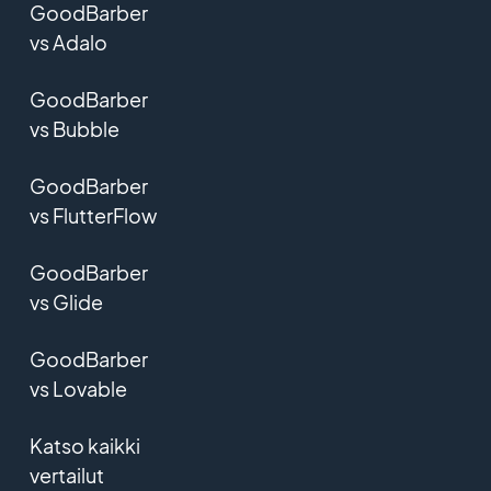
GoodBarber
vs Adalo
GoodBarber
vs Bubble
GoodBarber
vs FlutterFlow
GoodBarber
vs Glide
GoodBarber
vs Lovable
Katso kaikki
vertailut