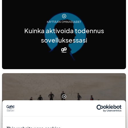
KÄYTTÄJÄN OMINAISUUDET
Kuinka aktivoida todennus
sovelluksessasi
KÄYTTÄJÄN OMINAISUUDET
Käyttäjäryhmien luominen