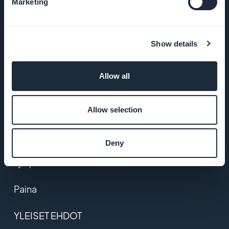
Marketing
YRITYS
Tietoa meistä
Show details
Poikkeuksellinen
Allow all
apu
GoodBarber DNA
Allow selection
Startup Studio
Deny
Työpaikat
Paina
YLEISET EHDOT