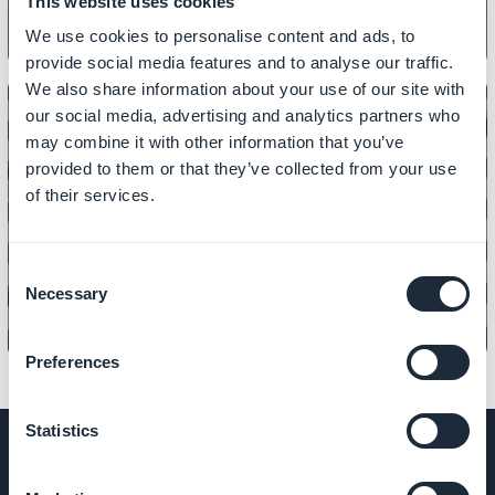
This website uses cookies
We use cookies to personalise content and ads, to
provide social media features and to analyse our traffic.
We also share information about your use of our site with
our social media, advertising and analytics partners who
may combine it with other information that you’ve
provided to them or that they’ve collected from your use
KÄYTTÄJÄN OMINAISUUDET
of their services.
Käyttäjäluettelon lisääminen
sovellukseen
Consent
Necessary
Selection
Preferences
Statistics