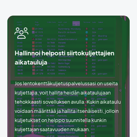
Hallinnoi helposti siirtokuljettajien
aikatauluja
Jos lentokenttäkuljetuspalvelussasi on useita
kuljettajia, voit hallita heidän aikataulujaan
tehokkaasti sovelluksen avulla. Kukin aikataulu
voidaan määrittää ja hallita itsenäisesti, jolloin
kuljetukset on helppo suunnitella kunkin
kuljettajan saatavuuden mukaan.