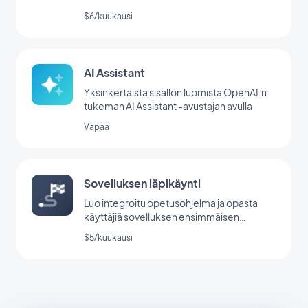
$6/kuukausi
AI Assistant
Yksinkertaista sisällön luomista OpenAI:n
tukeman AI Assistant -avustajan avulla
Vapaa
Sovelluksen läpikäynti
Luo integroitu opetusohjelma ja opasta
käyttäjiä sovelluksen ensimmäisen
käynnistyksen aikana.
$5/kuukausi