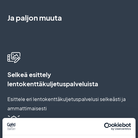
Ja paljon muuta
Selkeä esittely
lentokenttäkuljetuspalveluista
Esittele eri lentokenttäkuljetuspalvelusi selkeästi ja
ammattimaisesti
Automaattiset muistutukset ja push-