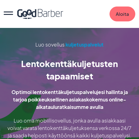
Aloita
Luo sovellus
kuljetuspalvelut
Lentokenttäkuljetusten
tapaamiset
Optimoi lentokenttäkuljetuspalvelujesi hallinta ja
tarjoa poikkeuksellinen asiakaskokemus online-
aikatauluratkaisumme avulla
Luo oma mobiilisovellus, jonka avulla asiakkaasi
voivat varata lentokenttäkuljetuksensa verkossa 24/7
ja saada helposti käyttöönsä kaikki kuljetuspalvelusi.