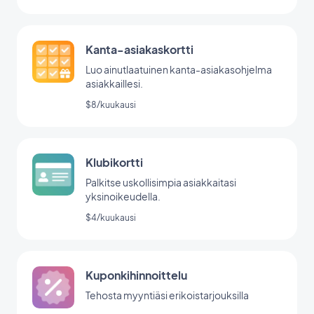
Kanta-asiakaskortti
Luo ainutlaatuinen kanta-asiakasohjelma
asiakkaillesi.
$8/kuukausi
Klubikortti
Palkitse uskollisimpia asiakkaitasi
yksinoikeudella.
$4/kuukausi
Kuponkihinnoittelu
Tehosta myyntiäsi erikoistarjouksilla