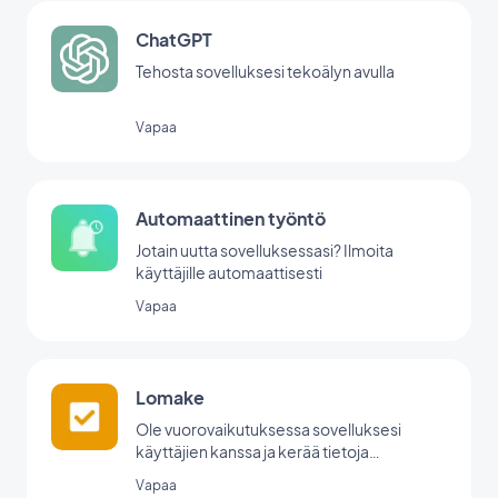
ChatGPT
Tehosta sovelluksesi tekoälyn avulla
Vapaa
Automaattinen työntö
Jotain uutta sovelluksessasi? Ilmoita
käyttäjille automaattisesti
Vapaa
Lomake
Ole vuorovaikutuksessa sovelluksesi
käyttäjien kanssa ja kerää tietoja
GoodBarberin lomakeintegraation avulla.
Vapaa