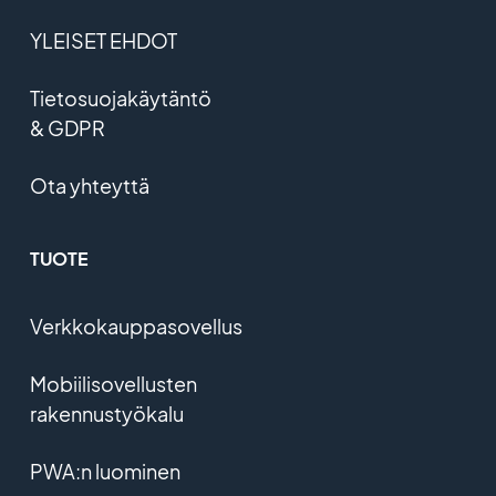
YLEISET EHDOT
Tietosuojakäytäntö
& GDPR
Ota yhteyttä
TUOTE
Verkkokauppasovellus
Mobiilisovellusten
rakennustyökalu
PWA:n luominen