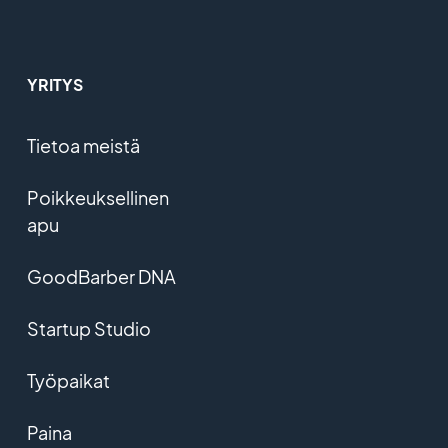
YRITYS
Tietoa meistä
Poikkeuksellinen
apu
GoodBarber DNA
Startup Studio
Työpaikat
Paina