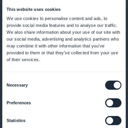
ilmoitukset
This website uses cookies
We use cookies to personalise content and ads, to
Lähetä muistutuksia ja ilmoituksia, jotta vähennät
provide social media features and to analyse our traffic.
tulematta jättämisiä ja kannustat säännöllisiin
We also share information about your use of our site with
our social media, advertising and analytics partners who
varauksiin
may combine it with other information that you’ve
provided to them or that they’ve collected from your use
of their services.
Kanta-asiakasohjelma asiakkaillesi
Consent
Palkitse uskollisia asiakkaitasi ainutlaatuisilla eduilla
Necessary
Selection
ja palkkioilla
Preferences
Eksklusiivinen jäsenkortti
Statistics