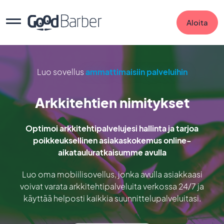
Aloita
Luo sovellus
ammattimaisiin palveluihin
Arkkitehtien nimitykset
Optimoi arkkitehtipalvelujesi hallinta ja tarjoa
poikkeuksellinen asiakaskokemus online-
aikatauluratkaisumme avulla
Luo oma mobiilisovellus, jonka avulla asiakkaasi
voivat varata arkkitehtipalveluita verkossa 24/7 ja
käyttää helposti kaikkia suunnittelupalveluitasi.