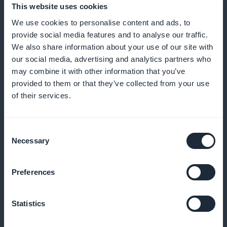
Lähetä muistutuksia ja ilmoituksia, jotta minimoit
This website uses cookies
esiintymättömät tilaukset ja kannustat säännöllisiin
We use cookies to personalise content and ads, to
varauksiin
provide social media features and to analyse our traffic.
We also share information about your use of our site with
our social media, advertising and analytics partners who
may combine it with other information that you’ve
Kanta-asiakasohjelma asiakkaillesi
provided to them or that they’ve collected from your use
of their services.
Palkitse uskollisia asiakkaitasi ainutlaatuisilla eduilla
ja palkkioilla
Consent
Necessary
Selection
Premium-jäsenkortti
Preferences
Tarjoa eksklusiivisia etuoikeuksia vakituisimmille
Statistics
asiakkaillesi