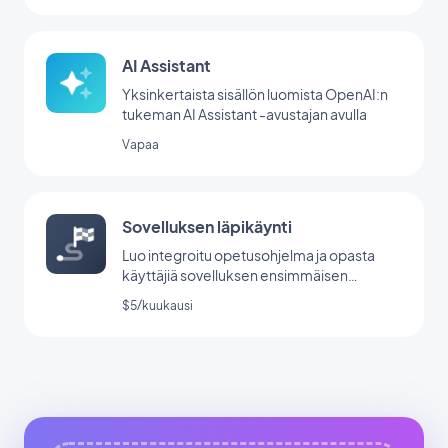
AI Assistant
Yksinkertaista sisällön luomista OpenAI:n
tukeman AI Assistant -avustajan avulla
Vapaa
Sovelluksen läpikäynti
Luo integroitu opetusohjelma ja opasta
käyttäjiä sovelluksen ensimmäisen
käynnistyksen aikana.
$5/kuukausi