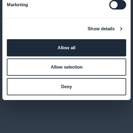
Marketing
Palvelun suorituskyvyn analysointi
Show details
Käytä tilastoja palveluidemme optimointiin ja
asiakkaidemme tarpeiden ymmärtämiseen
Allow all
Allow selection
Optimaalinen käyttäjäkokemus
Tarjoa suorituskykyinen sovellus, jossa on kaikki
Deny
natiivisovelluksen ominaisuudet