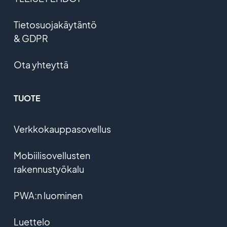
Tietosuojakäytäntö
& GDPR
Ota yhteyttä
TUOTE
Verkkokauppasovellus
Mobiilisovellusten
rakennustyökalu
PWA:n luominen
Luettelo