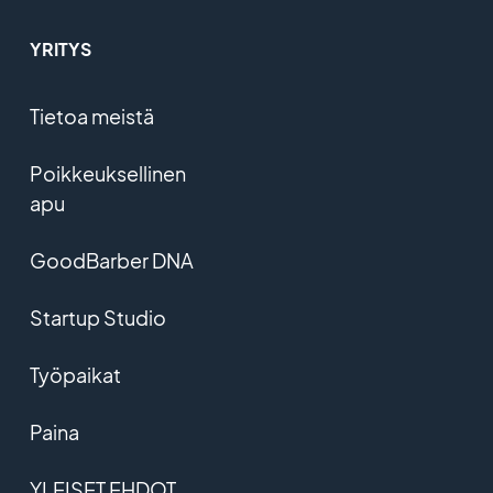
YRITYS
Tietoa meistä
Poikkeuksellinen
apu
GoodBarber DNA
Startup Studio
Työpaikat
Paina
YLEISET EHDOT