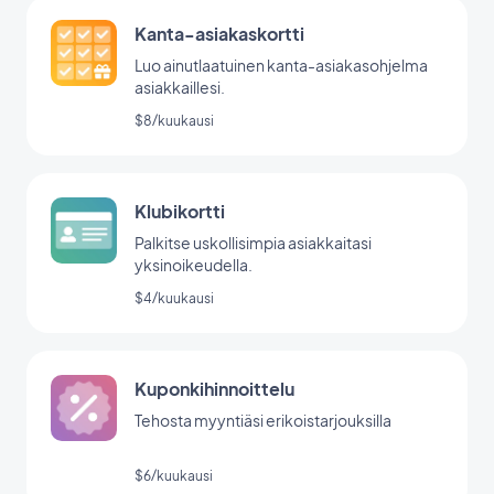
Kanta-asiakaskortti
Luo ainutlaatuinen kanta-asiakasohjelma
asiakkaillesi.
$8/kuukausi
Klubikortti
Palkitse uskollisimpia asiakkaitasi
yksinoikeudella.
$4/kuukausi
Kuponkihinnoittelu
Tehosta myyntiäsi erikoistarjouksilla
$6/kuukausi