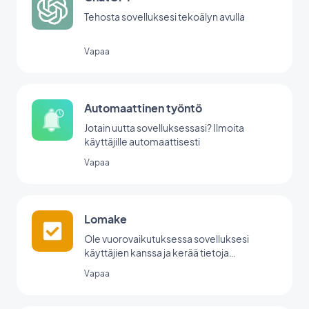
Tehosta sovelluksesi tekoälyn avulla
Vapaa
Automaattinen työntö
Jotain uutta sovelluksessasi? Ilmoita
käyttäjille automaattisesti
Vapaa
Lomake
Ole vuorovaikutuksessa sovelluksesi
käyttäjien kanssa ja kerää tietoja
GoodBarberin lomakeintegraation avulla.
Vapaa