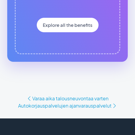
Explore all the benefits
Varaa aika talousneuvontaa varten
Autokorjauspalvelujen ajanvarauspalvelut