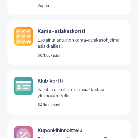
GoodBarberin lomakeintegraation avulla.
Vapaa
Kanta-asiakaskortti
Luo ainutlaatuinen kanta-asiakasohjelma
asiakkaillesi.
$8/kuukausi
Klubikortti
Palkitse uskollisimpia asiakkaitasi
yksinoikeudella.
$4/kuukausi
Kuponkihinnoittelu