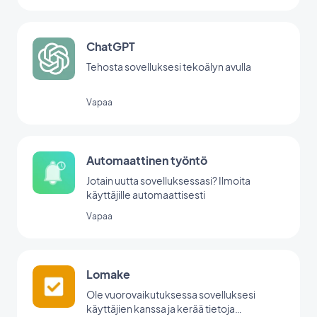
ChatGPT
Tehosta sovelluksesi tekoälyn avulla
Vapaa
Automaattinen työntö
Jotain uutta sovelluksessasi? Ilmoita
käyttäjille automaattisesti
Vapaa
Lomake
Ole vuorovaikutuksessa sovelluksesi
käyttäjien kanssa ja kerää tietoja