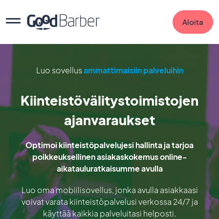
Aloita
Luo sovellus
ammattimaisiin palveluihin
Kiinteistövälitystoimistojen
ajanvaraukset
Optimoi kiinteistöpalvelujesi hallinta ja tarjoa
poikkeuksellinen asiakaskokemus online-
aikatauluratkaisumme avulla
Luo oma mobiilisovellus, jonka avulla asiakkaasi
voivat varata kiinteistöpalvelusi verkossa 24/7 ja
käyttää kaikkia palveluitasi helposti.