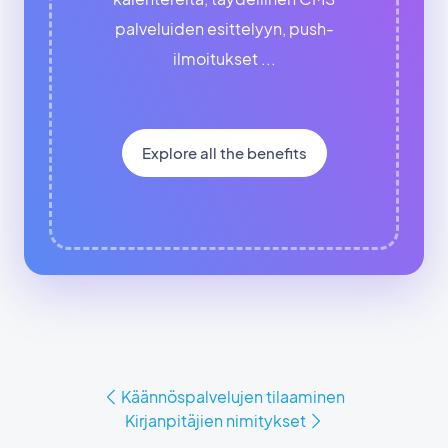
palveluiden esittelyyn, push-
ilmoitukset ...
Explore all the benefits
Käännöspalvelujen tilaaminen
Kirjanpitäjien nimitykset