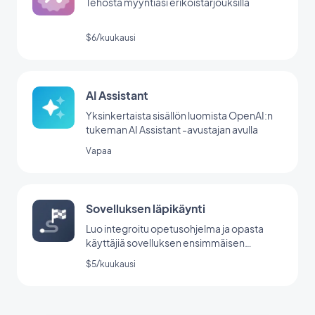
Tehosta myyntiäsi erikoistarjouksilla
$6/kuukausi
AI Assistant
Yksinkertaista sisällön luomista OpenAI:n
tukeman AI Assistant -avustajan avulla
Vapaa
Sovelluksen läpikäynti
Luo integroitu opetusohjelma ja opasta
käyttäjiä sovelluksen ensimmäisen
käynnistyksen aikana.
$5/kuukausi