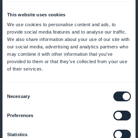
muistutukset
This website uses cookies
Lähetä muistutuksia ja ilmoituksia, jotta minimoit
We use cookies to personalise content and ads, to
provide social media features and to analyse our traffic.
esiintymättömät tilaukset ja kannustat säännöllisiin
We also share information about your use of our site with
varauksiin
our social media, advertising and analytics partners who
may combine it with other information that you’ve
provided to them or that they’ve collected from your use
of their services.
Kanta-asiakasohjelma asiakkaillesi
Palkitse uskollisia asiakkaitasi ainutlaatuisilla eduilla
Consent
ja palkkioilla
Necessary
Selection
Preferences
Premium-jäsenkortti
Statistics