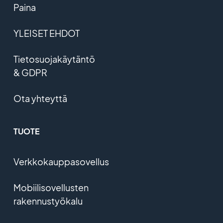
Paina
YLEISET EHDOT
Tietosuojakäytäntö
& GDPR
Ota yhteyttä
TUOTE
Verkkokauppasovellus
Mobiilisovellusten
rakennustyökalu