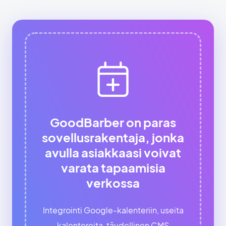
GoodBarber on paras
sovellusrakentaja, jonka
avulla asiakkaasi voivat
varata tapaamisia
verkossa
Integrointi Google-kalenteriin, useita
kalentereita, täydellinen CMS