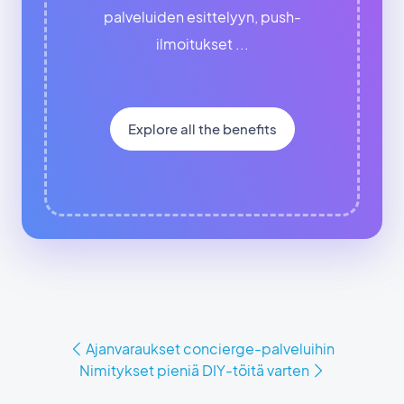
palveluiden esittelyyn, push-
ilmoitukset ...
Explore all the benefits
Ajanvaraukset concierge-palveluihin
Nimitykset pieniä DIY-töitä varten