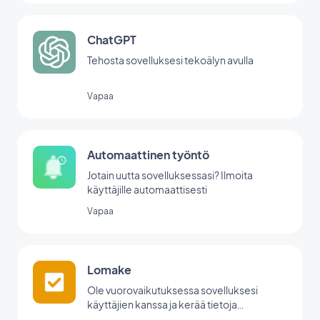
ChatGPT
Tehosta sovelluksesi tekoälyn avulla
Vapaa
Automaattinen työntö
Jotain uutta sovelluksessasi? Ilmoita
käyttäjille automaattisesti
Vapaa
Lomake
Ole vuorovaikutuksessa sovelluksesi
käyttäjien kanssa ja kerää tietoja
GoodBarberin lomakeintegraation avulla.