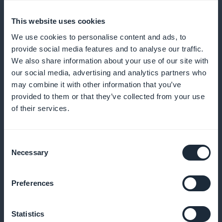
muistutukset
This website uses cookies
Lähetä muistutuksia ja ilmoituksia, jotta minimoit
We use cookies to personalise content and ads, to
esiintymättömät tilaukset ja kannustat säännöllisiin
provide social media features and to analyse our traffic.
We also share information about your use of our site with
varauksiin
our social media, advertising and analytics partners who
may combine it with other information that you’ve
provided to them or that they’ve collected from your use
of their services.
Kanta-asiakasohjelma asiakkaillesi
Palkitse uskollisia asiakkaitasi ainutlaatuisilla eduilla
Consent
ja palkkioilla
Necessary
Selection
Preferences
Premium-jäsenkortti
Statistics