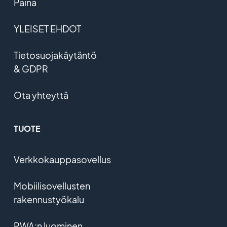
Paina
YLEISET EHDOT
Tietosuojakäytäntö
& GDPR
Ota yhteyttä
TUOTE
Verkkokauppasovellus
Mobiilisovellusten
rakennustyökalu
PWA:n luominen