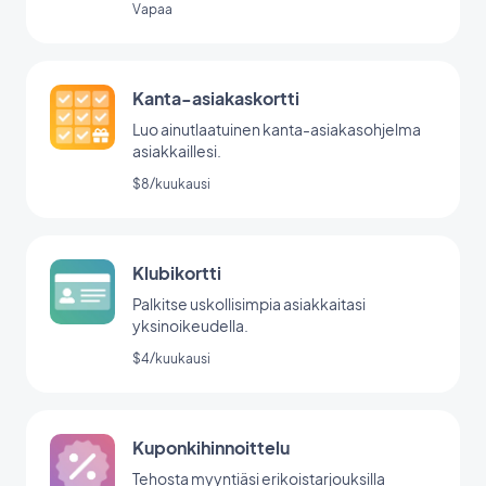
Vapaa
Kanta-asiakaskortti
Luo ainutlaatuinen kanta-asiakasohjelma
asiakkaillesi.
$8/kuukausi
Klubikortti
Palkitse uskollisimpia asiakkaitasi
yksinoikeudella.
$4/kuukausi
Kuponkihinnoittelu
Tehosta myyntiäsi erikoistarjouksilla