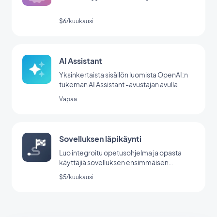
$6/kuukausi
AI Assistant
Yksinkertaista sisällön luomista OpenAI:n
tukeman AI Assistant -avustajan avulla
Vapaa
Sovelluksen läpikäynti
Luo integroitu opetusohjelma ja opasta
käyttäjiä sovelluksen ensimmäisen
käynnistyksen aikana.
$5/kuukausi