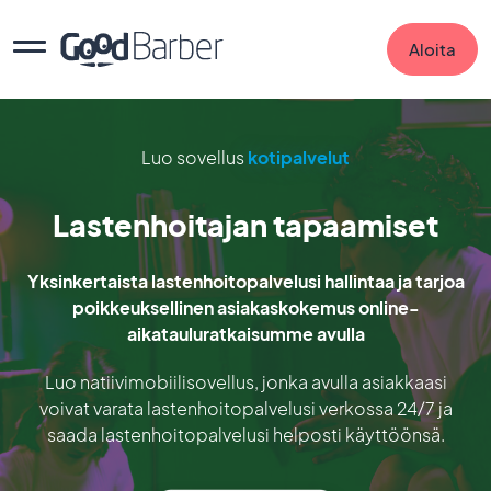
Aloita
Luo sovellus
kotipalvelut
Lastenhoitajan tapaamiset
Yksinkertaista lastenhoitopalvelusi hallintaa ja tarjoa
poikkeuksellinen asiakaskokemus online-
aikatauluratkaisumme avulla
Luo natiivimobiilisovellus, jonka avulla asiakkaasi
voivat varata lastenhoitopalvelusi verkossa 24/7 ja
saada lastenhoitopalvelusi helposti käyttöönsä.