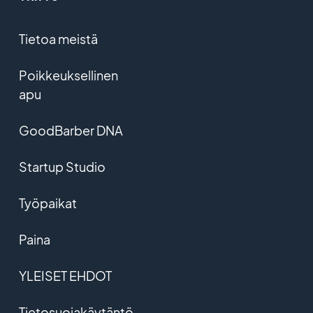
Tietoa meistä
Poikkeuksellinen
apu
GoodBarber DNA
Startup Studio
Työpaikat
Paina
YLEISET EHDOT
Tietosuojakäytäntö