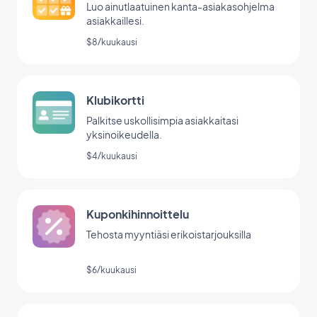
Luo ainutlaatuinen kanta-asiakasohjelma
asiakkaillesi.
$8/kuukausi
Klubikortti
Palkitse uskollisimpia asiakkaitasi
yksinoikeudella.
$4/kuukausi
Kuponkihinnoittelu
Tehosta myyntiäsi erikoistarjouksilla
$6/kuukausi