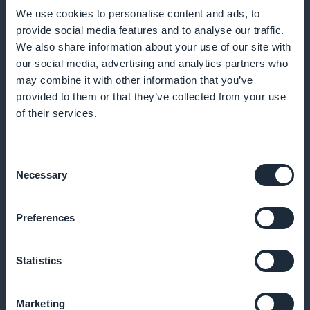
vähentämiseksi ja säännöllisten varausten
We use cookies to personalise content and ads, to
provide social media features and to analyse our traffic.
tekemiseksi
We also share information about your use of our site with
our social media, advertising and analytics partners who
may combine it with other information that you’ve
provided to them or that they’ve collected from your use
Kanta-asiakasohjelma asiakkaillesi
of their services.
Palkitse uskollisia asiakkaitasi ainutlaatuisilla eduilla
ja palkkioilla
Consent
Necessary
Selection
Preferences
Eksklusiivinen jäsenkortti
Tarjoa ainutlaatuisia etuja vakioasiakkaillesi
Statistics
Marketing