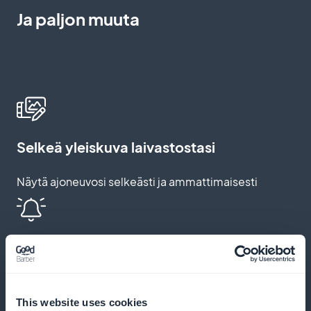
Ja paljon muuta
Selkeä yleiskuva laivastostasi
Näytä ajoneuvosi selkeästi ja ammattimaisesti
Automaattiset muistutukset ja push-
ilmoitukset
Lähetä muistutuksia ja ilmoituksia peruutusten
This website uses cookies