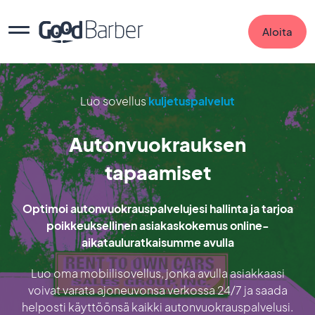
Aloita
Luo sovellus
kuljetuspalvelut
Autonvuokrauksen
tapaamiset
Optimoi autonvuokrauspalvelujesi hallinta ja tarjoa
poikkeuksellinen asiakaskokemus online-
aikatauluratkaisumme avulla
Luo oma mobiilisovellus, jonka avulla asiakkaasi
voivat varata ajoneuvonsa verkossa 24/7 ja saada
helposti käyttöönsä kaikki autonvuokrauspalvelusi.