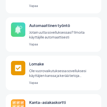
Vapaa
Automaattinen työntö
Jotain uutta sovelluksessasi? Ilmoita
käyttäjille automaattisesti
Vapaa
Lomake
Ole vuorovaikutuksessa sovelluksesi
käyttäjien kanssa ja kerää tietoja
GoodBarberin lomakeintegraation avulla.
Vapaa
Kanta-asiakaskortti