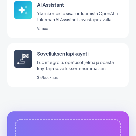
AI Assistant
Yksinkertaista sisällön luomista OpenAI:n
tukeman AI Assistant -avustajan avulla
Vapaa
Sovelluksen läpikäynti
Luo integroitu opetusohjelma ja opasta
käyttäjiä sovelluksen ensimmäisen
käynnistyksen aikana.
$5/kuukausi