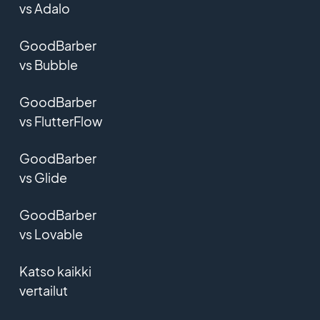
vs Adalo
GoodBarber
vs Bubble
GoodBarber
vs FlutterFlow
GoodBarber
vs Glide
GoodBarber
vs Lovable
Katso kaikki
vertailut