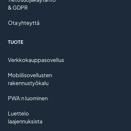
& GDPR
Ota yhteyttä
TUOTE
Verkkokauppasovellus
Mobiilisovellusten
rakennustyökalu
PWA:n luominen
Luettelo
laajennuksista