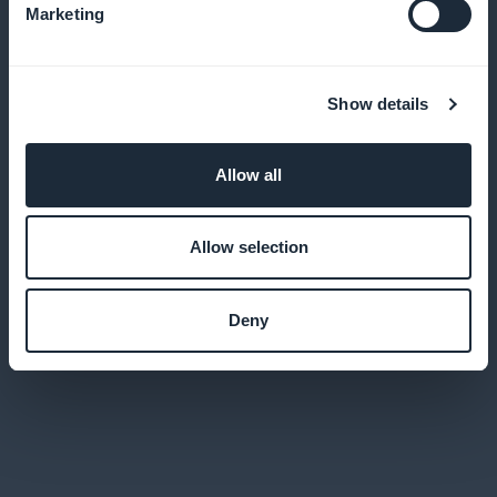
Marketing
Palveluiden suorituskyvyn seuranta
Käytä tilastoja palveluidemme optimointiin ja
Show details
asiakkaidemme tarpeiden ymmärtämiseen
Allow all
Suorituskykyinen mobiilisovellus
Allow selection
Tarjoa sovellus, jossa on kaikki natiivin sovelluksen
ominaisuudet, jotta käyttäjäkokemus olisi
Deny
optimaalinen