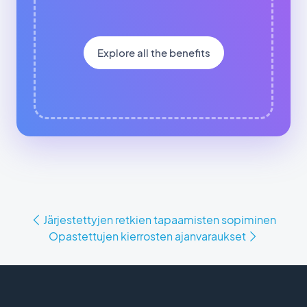
Explore all the benefits
Järjestettyjen retkien tapaamisten sopiminen
Opastettujen kierrosten ajanvaraukset