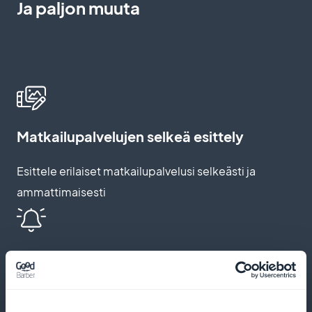
Ja paljon muuta
Matkailupalvelujen selkeä esittely
Esittele erilaiset matkailupalvelusi selkeästi ja
ammattimaisesti
Push-ilmoitukset ja automaattiset
muistutukset