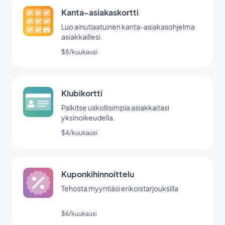
Kanta-asiakaskortti
Luo ainutlaatuinen kanta-asiakasohjelma
asiakkaillesi.
$8/kuukausi
Klubikortti
Palkitse uskollisimpia asiakkaitasi
yksinoikeudella.
$4/kuukausi
Kuponkihinnoittelu
Tehosta myyntiäsi erikoistarjouksilla
$6/kuukausi