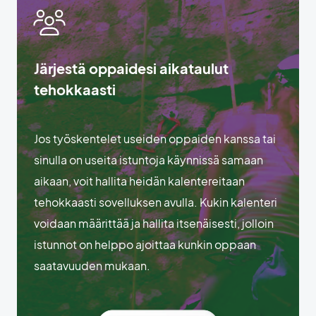
Järjestä oppaidesi aikataulut
tehokkaasti
Jos työskentelet useiden oppaiden kanssa tai
sinulla on useita istuntoja käynnissä samaan
aikaan, voit hallita heidän kalentereitaan
tehokkaasti sovelluksen avulla. Kukin kalenteri
voidaan määrittää ja hallita itsenäisesti, jolloin
istunnot on helppo ajoittaa kunkin oppaan
saatavuuden mukaan.