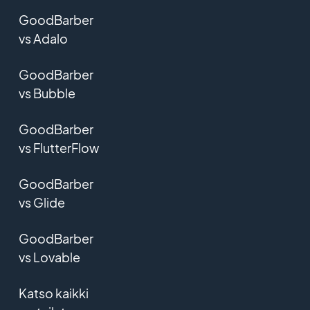
GoodBarber
vs Adalo
GoodBarber
vs Bubble
GoodBarber
vs FlutterFlow
GoodBarber
vs Glide
GoodBarber
vs Lovable
Katso kaikki