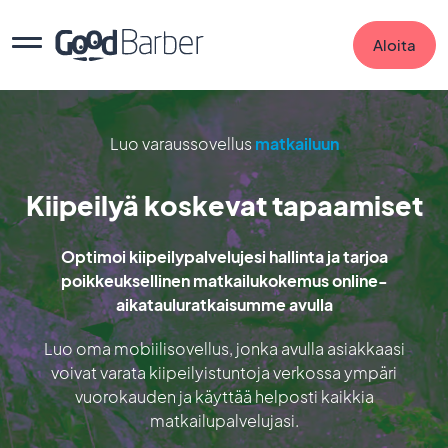
Aloita
Luo varaussovellus
matkailuun
Kiipeilyä koskevat tapaamiset
Optimoi kiipeilypalvelujesi hallinta ja tarjoa
poikkeuksellinen matkailukokemus online-
aikatauluratkaisumme avulla
Luo oma mobiilisovellus, jonka avulla asiakkaasi
voivat varata kiipeilyistuntoja verkossa ympäri
vuorokauden ja käyttää helposti kaikkia
matkailupalvelujasi.