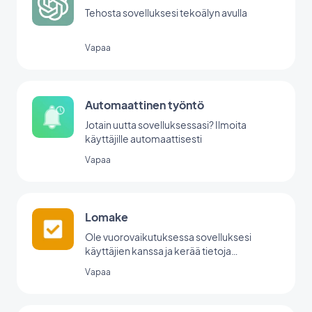
Tehosta sovelluksesi tekoälyn avulla
Vapaa
Automaattinen työntö
Jotain uutta sovelluksessasi? Ilmoita
käyttäjille automaattisesti
Vapaa
Lomake
Ole vuorovaikutuksessa sovelluksesi
käyttäjien kanssa ja kerää tietoja
GoodBarberin lomakeintegraation avulla.
Vapaa