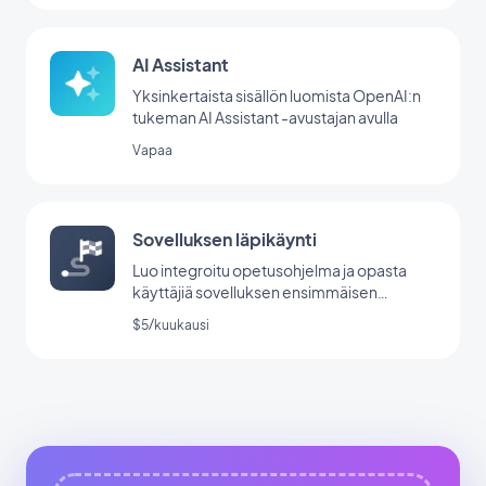
AI Assistant
Yksinkertaista sisällön luomista OpenAI:n
tukeman AI Assistant -avustajan avulla
Vapaa
Sovelluksen läpikäynti
Luo integroitu opetusohjelma ja opasta
käyttäjiä sovelluksen ensimmäisen
käynnistyksen aikana.
$5/kuukausi