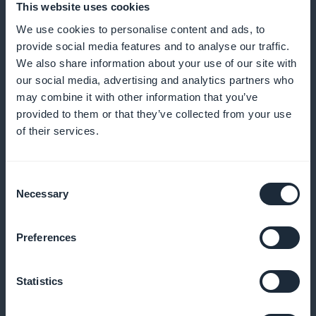
Lähetä muistutuksia ja ilmoituksia, jotta vähennät
This website uses cookies
saapumatta jättämisiä ja parannat kiipeilijöiden
We use cookies to personalise content and ads, to
sitoutumista
provide social media features and to analyse our traffic.
We also share information about your use of our site with
our social media, advertising and analytics partners who
may combine it with other information that you’ve
Kanta-asiakasohjelma asiakkaillesi
provided to them or that they’ve collected from your use
of their services.
Palkitse uskollisia asiakkaitasi ainutlaatuisilla eduilla
ja palkkioilla
Consent
Necessary
Selection
Premium-jäsenkortti
Preferences
Tarjoa ainutlaatuisia etuja vakioasiakkaillesi
Statistics