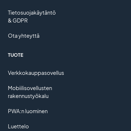
Tietosuojakäytäntö
& GDPR
Ota yhteyttä
TUOTE
Verkkokauppasovellus
Mobiilisovellusten
rakennustyökalu
PWA:n luominen
Luettelo