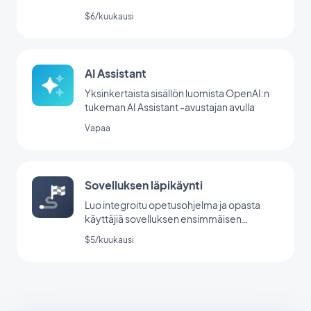
$6/kuukausi
AI Assistant
Yksinkertaista sisällön luomista OpenAI:n
tukeman AI Assistant -avustajan avulla
Vapaa
Sovelluksen läpikäynti
Luo integroitu opetusohjelma ja opasta
käyttäjiä sovelluksen ensimmäisen
käynnistyksen aikana.
$5/kuukausi