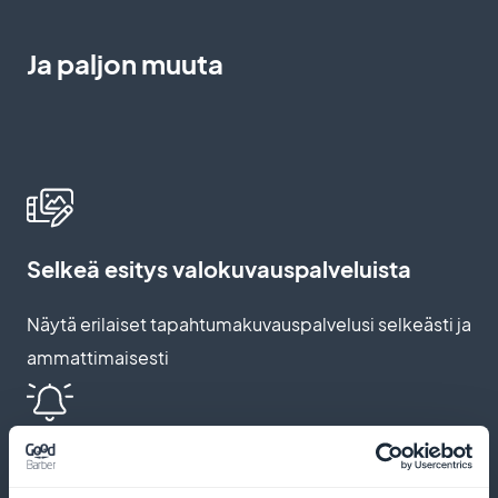
Ja paljon muuta
Selkeä esitys valokuvauspalveluista
Näytä erilaiset tapahtumakuvauspalvelusi selkeästi ja
ammattimaisesti
Push-ilmoitukset ja automaattiset
muistutukset