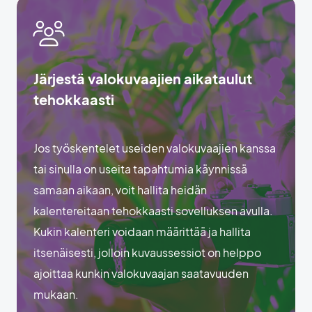
Järjestä valokuvaajien aikataulut
tehokkaasti
Jos työskentelet useiden valokuvaajien kanssa
tai sinulla on useita tapahtumia käynnissä
samaan aikaan, voit hallita heidän
kalentereitaan tehokkaasti sovelluksen avulla.
Kukin kalenteri voidaan määrittää ja hallita
itsenäisesti, jolloin kuvaussessiot on helppo
ajoittaa kunkin valokuvaajan saatavuuden
mukaan.