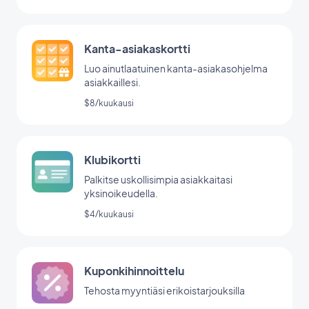
Kanta-asiakaskortti
Luo ainutlaatuinen kanta-asiakasohjelma
asiakkaillesi.
$8/kuukausi
Klubikortti
Palkitse uskollisimpia asiakkaitasi
yksinoikeudella.
$4/kuukausi
Kuponkihinnoittelu
Tehosta myyntiäsi erikoistarjouksilla