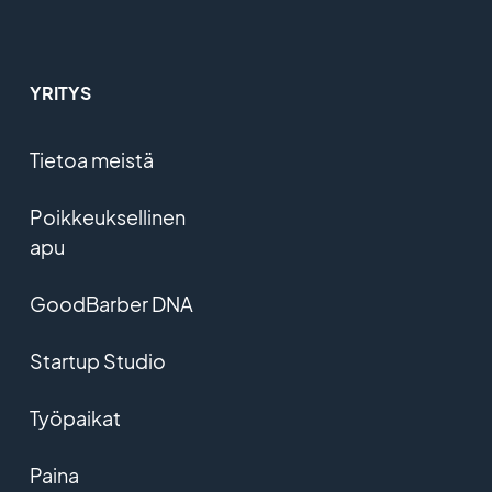
YRITYS
Tietoa meistä
Poikkeuksellinen
apu
GoodBarber DNA
Startup Studio
Työpaikat
Paina