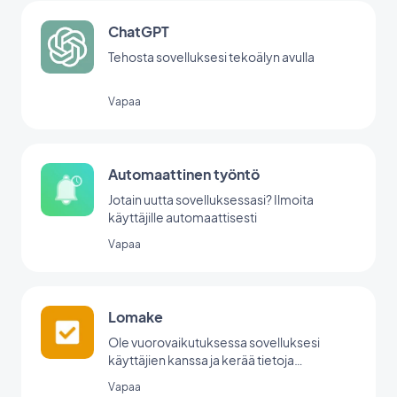
ChatGPT
Tehosta sovelluksesi tekoälyn avulla
Vapaa
Automaattinen työntö
Jotain uutta sovelluksessasi? Ilmoita
käyttäjille automaattisesti
Vapaa
Lomake
Ole vuorovaikutuksessa sovelluksesi
käyttäjien kanssa ja kerää tietoja
GoodBarberin lomakeintegraation avulla.
Vapaa