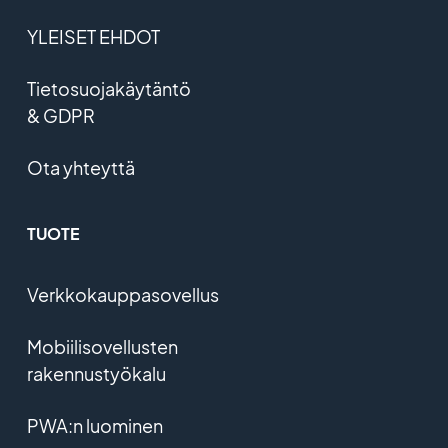
YLEISET EHDOT
Tietosuojakäytäntö
& GDPR
Ota yhteyttä
TUOTE
Verkkokauppasovellus
Mobiilisovellusten
rakennustyökalu
PWA:n luominen