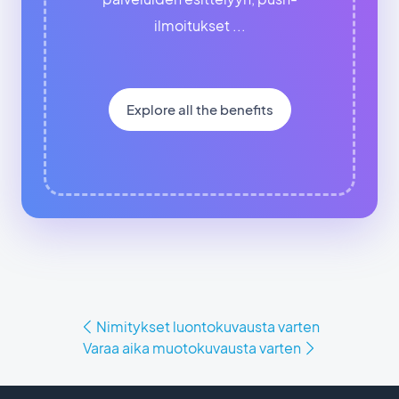
ilmoitukset ...
Explore all the benefits
Nimitykset luontokuvausta varten
Varaa aika muotokuvausta varten