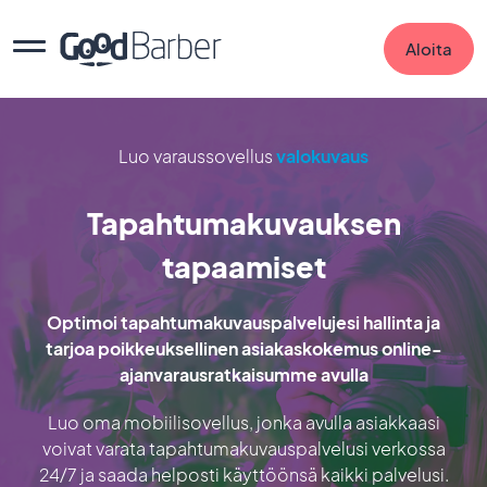
Aloita
Luo varaussovellus
valokuvaus
Tapahtumakuvauksen
tapaamiset
Optimoi tapahtumakuvauspalvelujesi hallinta ja
tarjoa poikkeuksellinen asiakaskokemus online-
ajanvarausratkaisumme avulla
Luo oma mobiilisovellus, jonka avulla asiakkaasi
voivat varata tapahtumakuvauspalvelusi verkossa
24/7 ja saada helposti käyttöönsä kaikki palvelusi.