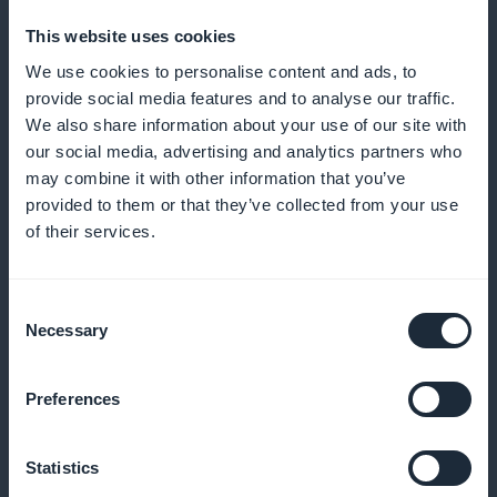
This website uses cookies
Lähetä muistutuksia ja ilmoituksia poissaolojen
We use cookies to personalise content and ads, to
vähentämiseksi ja asiakkaiden sitoutumisen
provide social media features and to analyse our traffic.
parantamiseksi
We also share information about your use of our site with
our social media, advertising and analytics partners who
may combine it with other information that you’ve
provided to them or that they’ve collected from your use
Kanta-asiakasohjelma asiakkaillesi
of their services.
Palkitse uskollisia asiakkaitasi ainutlaatuisilla eduilla
Consent
ja palkkioilla
Necessary
Selection
Preferences
Premium-jäsenkortti
Statistics
Tarjoa ainutlaatuisia etuja vakioasiakkaillesi