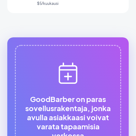
käynnistyksen aikana.
$5/kuukausi
GoodBarber on paras
sovellusrakentaja, jonka
avulla asiakkaasi voivat
varata tapaamisia
verkossa