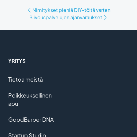
Nimitykset pieniä DIY-töitä varten
Siivouspalvelujen ajanvaraukset
YRITYS
Tietoa meistä
Poikkeuksellinen
apu
GoodBarber DNA
Startup Studio