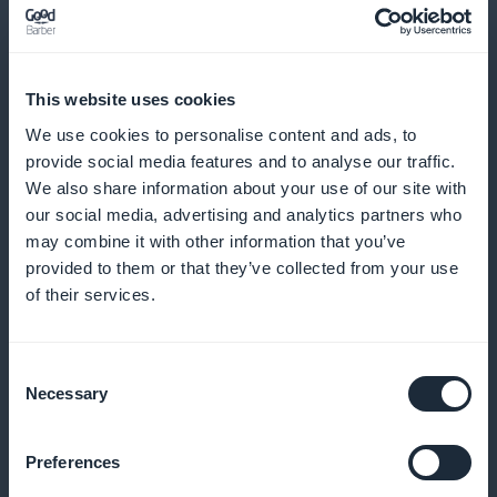
Push-ilmoitukset ja automaattiset
This website uses cookies
muistutukset
We use cookies to personalise content and ads, to
provide social media features and to analyse our traffic.
Lähetä muistutuksia ja ilmoituksia, jotta minimoit
We also share information about your use of our site with
esiintymättömät tilaukset ja kannustat säännöllisiin
our social media, advertising and analytics partners who
may combine it with other information that you’ve
varauksiin
provided to them or that they’ve collected from your use
of their services.
Kanta-asiakasohjelma asiakkaillesi
Consent
Necessary
Selection
Palkitse uskollisia asiakkaitasi ainutlaatuisilla eduilla
ja palkkioilla
Preferences