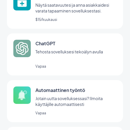
Näytä saatavuutesi ja anna asiakkaidesi
varata tapaaminen sovelluksestasi.
$15/kuukausi
ChatGPT
Tehosta sovelluksesi tekoälyn avulla
Vapaa
Automaattinen työntö
Jotain uutta sovelluksessasi? Ilmoita
käyttäjille automaattisesti
Vapaa