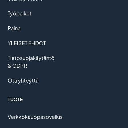
Työpaikat
Paina
YLEISET EHDOT
Tietosuojakäytäntö
& GDPR
Ota yhteyttä
TUOTE
Verkkokauppasovellus