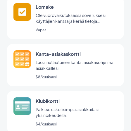
Lomake
Ole vuorovaikutuksessa sovelluksesi
käyttäjien kanssa ja kerää tietoja
GoodBarberin lomakeintegraation avulla.
Vapaa
Kanta-asiakaskortti
Luo ainutlaatuinen kanta-asiakasohjelma
asiakkaillesi.
$8/kuukausi
Klubikortti
Palkitse uskollisimpia asiakkaitasi
yksinoikeudella.
$4/kuukausi