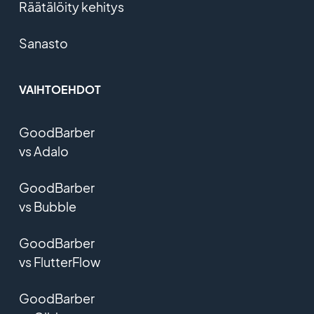
Räätälöity kehitys
Sanasto
VAIHTOEHDOT
GoodBarber
vs Adalo
GoodBarber
vs Bubble
GoodBarber
vs FlutterFlow
GoodBarber