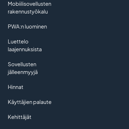
Mobiilisovellusten
rakennustyökalu
PWA:n luominen
Luettelo
laajennuksista
Sovellusten
jälleenmyyjä
Hinnat
Käyttäjien palaute
Kehittäjät