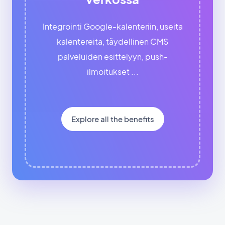
Integrointi Google-kalenteriin, useita
kalentereita, täydellinen CMS
palveluiden esittelyyn, push-
ilmoitukset ...
Explore all the benefits