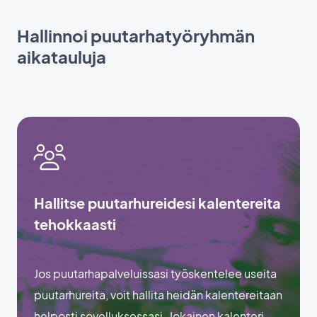
Hallinnoi puutarhatyöryhmän
aikatauluja
Hallitse puutarhureidesi kalentereita
tehokkaasti
Jos puutarhapalveluissasi työskentelee useita
puutarhureita, voit hallita heidän kalentereitaan
helposti sovelluksessasi. Jokainen kalenteri