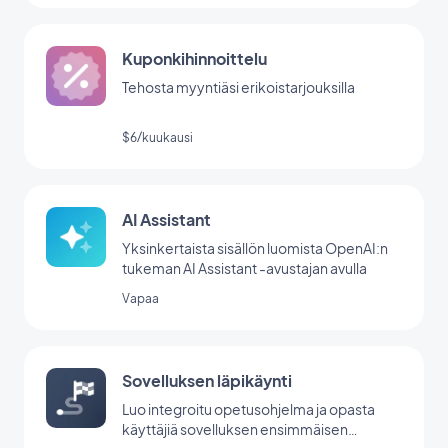
Kuponkihinnoittelu
Tehosta myyntiäsi erikoistarjouksilla
$6/kuukausi
AI Assistant
Yksinkertaista sisällön luomista OpenAI:n
tukeman AI Assistant -avustajan avulla
Vapaa
Sovelluksen läpikäynti
Luo integroitu opetusohjelma ja opasta
käyttäjiä sovelluksen ensimmäisen