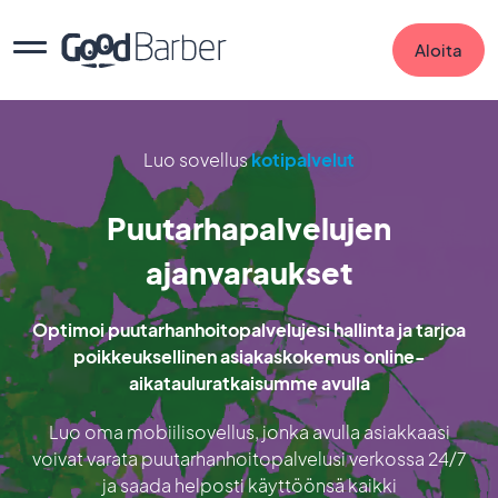
Aloita
Luo sovellus
kotipalvelut
Puutarhapalvelujen
ajanvaraukset
Optimoi puutarhanhoitopalvelujesi hallinta ja tarjoa
poikkeuksellinen asiakaskokemus online-
aikatauluratkaisumme avulla
Luo oma mobiilisovellus, jonka avulla asiakkaasi
voivat varata puutarhanhoitopalvelusi verkossa 24/7
ja saada helposti käyttöönsä kaikki