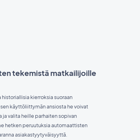
en tekemistä matkailijoille
historiallisia kierroksia suoraan
visen käyttöliittymän ansiosta he voivat
a ja valita heille parhaiten sopivan
me hetken peruutuksia automaattisten
aranna asiakastyytyväisyyttä.