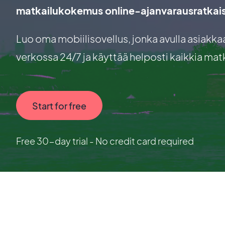
matkailukokemus online-ajanvarausratkai
Luo oma mobiilisovellus, jonka avulla asiakkaasi
verkossa 24/7 ja käyttää helposti kaikkia matk
Start for free
Free 30-day trial - No credit card required