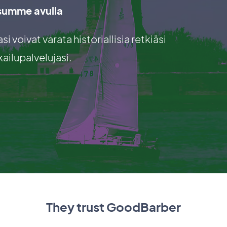
summe avulla
 voivat varata historiallisia retkiäsi
ailupalvelujasi.
They trust GoodBarber