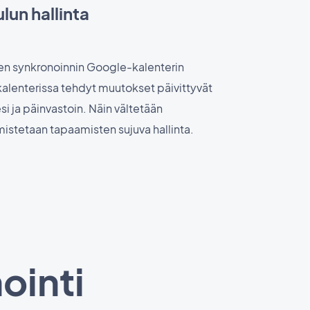
lun hallinta
sen synkronoinnin Google-kalenterin
alenterissa tehdyt muutokset päivittyvät
si ja päinvastoin. Näin vältetään
armistetaan tapaamisten sujuva hallinta.
ointi