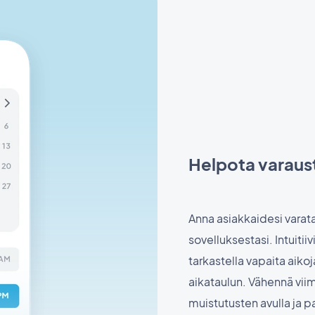
Helpota varaust
Anna asiakkaidesi varata 
sovelluksestasi. Intuitii
tarkastella vapaita aikoj
aikataulun. Vähennä vii
muistutusten avulla ja p