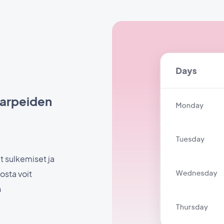
 tarpeiden
t sulkemiset ja
osta voit
n