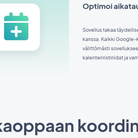
Optimoi aikatau
Sovellus takaa täydelli
kanssa. Kaikki Google-k
välittömästi sovelluksee
kalenteriristiriidat ja v
aoppaan koordin