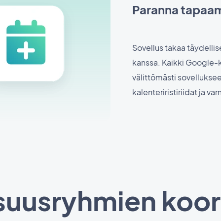
Paranna tapaami
Sovellus takaa täydelli
kanssa. Kaikki Google-k
välittömästi sovelluksee
kalenteriristiriidat ja v
isuusryhmien koor