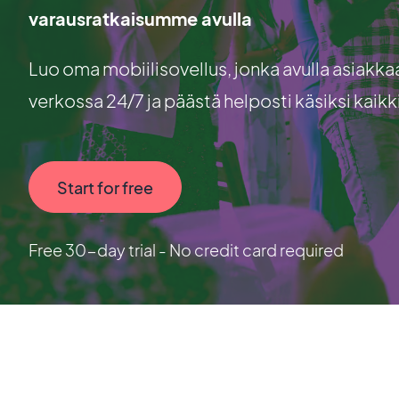
varausratkaisumme avulla
Luo oma mobiilisovellus, jonka avulla asiakkaa
verkossa 24/7 ja päästä helposti käsiksi kaikkii
Start for free
Free 30-day trial - No credit card required