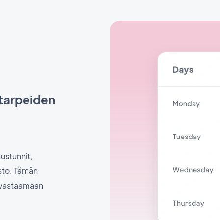
 tarpeiden
ustunnit,
esto. Tämän
i vastaamaan