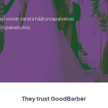
si voivat varata hääturvapalvelusi
n palveluihisi.
They trust GoodBarber