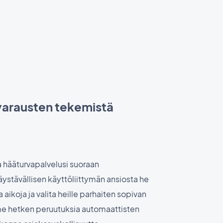
varausten tekemistä
a hääturvapalvelusi suoraan
äystävällisen käyttöliittymän ansiosta he
a aikoja ja valita heille parhaiten sopivan
me hetken peruutuksia automaattisten