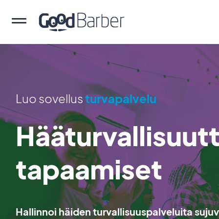
Luo sovellus
turvapalvelu
Hääturvallisuut
tapaamiset
Hallinnoi häiden turvallisuuspalveluita sujuva