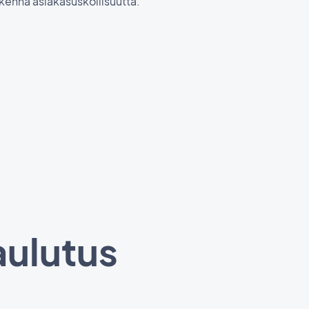
akenna asiakasuskollisuutta.
aulutus