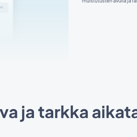
muistutusten avulla ja r
va ja tarkka aikat