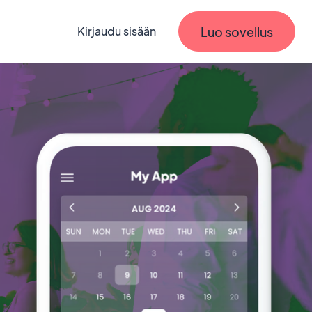
Luo sovellus
Kirjaudu sisään