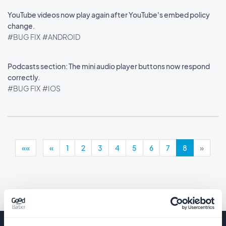
YouTube videos now play again after YouTube's embed policy
change.
#BUG FIX
#ANDROID
Podcasts section: The mini audio player buttons now respond
correctly.
#BUG FIX
#IOS
««
«
1
2
3
4
5
6
7
8
»