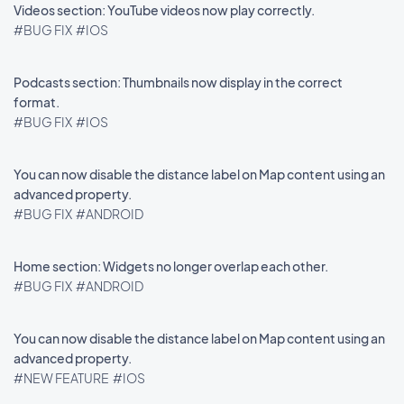
Videos section: YouTube videos now play correctly.
#BUG FIX
#IOS
Podcasts section: Thumbnails now display in the correct
format.
#BUG FIX
#IOS
You can now disable the distance label on Map content using an
advanced property.
#BUG FIX
#ANDROID
Home section: Widgets no longer overlap each other.
#BUG FIX
#ANDROID
You can now disable the distance label on Map content using an
advanced property.
#NEW FEATURE
#IOS