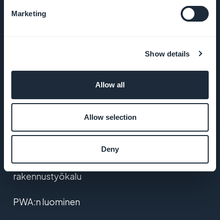
YLEISET EHDOT
Marketing
Tietosuojakäytäntö
& GDPR
Show details
Ota yhteyttä
Allow all
TUOTE
Allow selection
Verkkokauppasovellus
Deny
Mobiilisovellusten
rakennustyökalu
PWA:n luominen