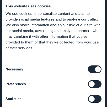
This website uses cookies
We use cookies to personalise content and ads, to
YRITYS
provide social media features and to analyse our traffic.
We also share information about your use of our site with
Tietoa meistä
our social media, advertising and analytics partners who
may combine it with other information that you’ve
provided to them or that they’ve collected from your use
Poikkeuksellinen
of their services.
apu
GoodBarber DNA
Consent
Necessary
Selection
Startup Studio
Preferences
Työpaikat
Statistics
Paina