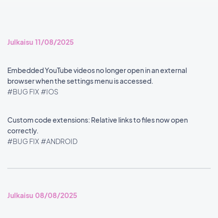
Julkaisu 11/08/2025
Embedded YouTube videos no longer open in an external
browser when the settings menu is accessed.
#BUG FIX
#IOS
Custom code extensions: Relative links to files now open
correctly.
#BUG FIX
#ANDROID
Julkaisu 08/08/2025