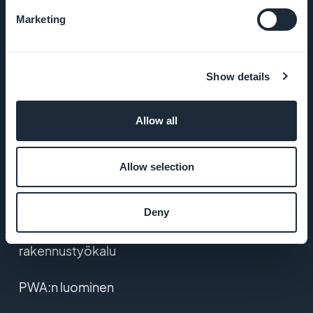
YLEISET EHDOT
Marketing
Tietosuojakäytäntö
& GDPR
Show details
Ota yhteyttä
Allow all
TUOTE
Allow selection
Verkkokauppasovellus
Deny
Mobiilisovellusten
rakennustyökalu
PWA:n luominen