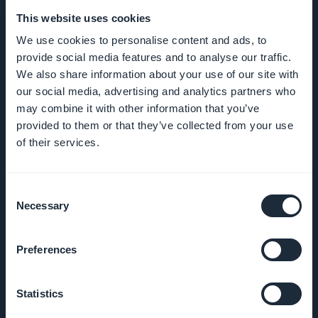
This website uses cookies
We use cookies to personalise content and ads, to
YRITYS
provide social media features and to analyse our traffic.
We also share information about your use of our site with
Tietoa meistä
our social media, advertising and analytics partners who
may combine it with other information that you’ve
provided to them or that they’ve collected from your use
Poikkeuksellinen
of their services.
apu
GoodBarber DNA
Consent
Necessary
Selection
Startup Studio
Preferences
Työpaikat
Statistics
Paina