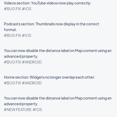
Videos section: YouTube videos now play correctly.
#BUG FIX
#IOS
Podcasts section: Thumbnails now display in the correct
format.
#BUG FIX
#IOS
You can now disable the distance label on Map content using an
advanced property.
#BUG FIX
#ANDROID
Home section: Widgets no longer overlap each other.
#BUG FIX
#ANDROID
You can now disable the distance label on Map content using an
advanced property.
#NEW FEATURE
#IOS