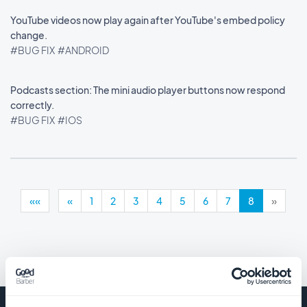
YouTube videos now play again after YouTube's embed policy
change.
#BUG FIX
#ANDROID
Podcasts section: The mini audio player buttons now respond
correctly.
#BUG FIX
#IOS
««
«
1
2
3
4
5
6
7
8
»