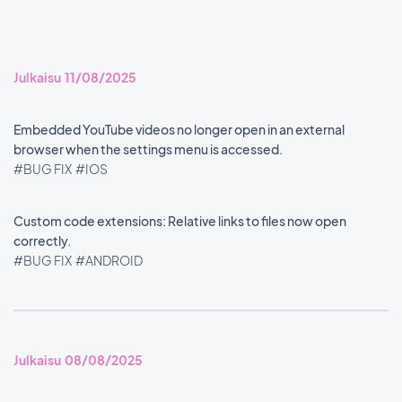
Julkaisu 11/08/2025
Embedded YouTube videos no longer open in an external
browser when the settings menu is accessed.
#BUG FIX
#IOS
Custom code extensions: Relative links to files now open
correctly.
#BUG FIX
#ANDROID
Julkaisu 08/08/2025