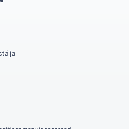
tä ja
settings menu is accessed.