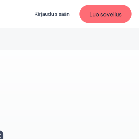
Luo sovellus
Kirjaudu sisään
a