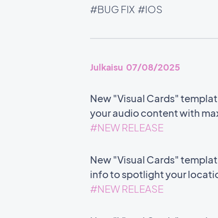
#BUG FIX
#IOS
Julkaisu 07/08/2025
New "Visual Cards" templat
your audio content with m
#NEW RELEASE
New "Visual Cards" templat
info to spotlight your locat
#NEW RELEASE