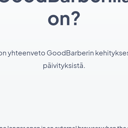
on?
 on yhteenveto GoodBarberin kehitykses
päivityksistä.
 longer open in an external browser when the 