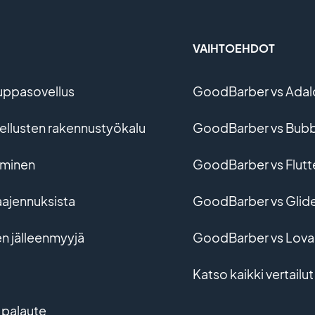
VAIHTOEHDOT
uppasovellus
GoodBarber vs Adal
vellusten rakennustyökalu
GoodBarber vs Bubb
ominen
GoodBarber vs Flutt
aajennuksista
GoodBarber vs Glid
en jälleenmyyjä
GoodBarber vs Lova
Katso kaikki vertailut
 palaute