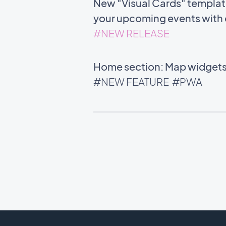
New "Visual Cards" template 
your upcoming events with c
#NEW RELEASE
Home section: Map widgets 
#NEW FEATURE
#PWA