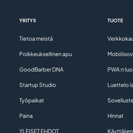
YRITYS
TUOTE
Tietoa meistä
Verkkoka
Poikkeuksellinen apu
Mobiiliso
GoodBarber DNA
PWA:n lu
Startup Studio
Luettelo l
Työpaikat
Sovellust
Paina
Hinnat
YLEISET EHDOT
Käyttäjien