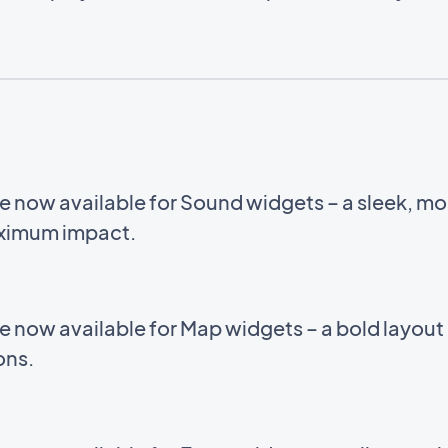
e now available for Sound widgets – a sleek, m
aximum impact.
e now available for Map widgets – a bold layou
ions.