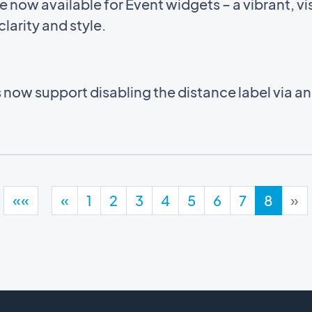
now available for Event widgets – a vibrant, vis
larity and style.
now support disabling the distance label via a
««
«
1
2
3
4
5
6
7
8
»