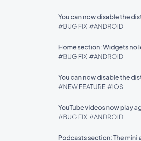
You can now disable the di
#BUG FIX
#ANDROID
Home section: Widgets no l
#BUG FIX
#ANDROID
You can now disable the di
#NEW FEATURE
#IOS
YouTube videos now play ag
#BUG FIX
#ANDROID
Podcasts section: The mini 