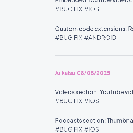
#BUG FIX
#IOS
Custom code extensions: Rel
#BUG FIX
#ANDROID
Julkaisu 08/08/2025
Videos section: YouTube vid
#BUG FIX
#IOS
Podcasts section: Thumbnail
#BUG FIX
#IOS