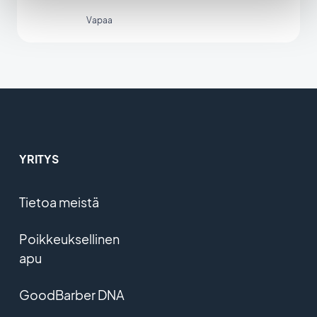
Vapaa
YRITYS
Tietoa meistä
Poikkeuksellinen
apu
GoodBarber DNA