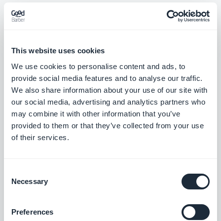
Gmail
Yhdistä GoodBarber-sovellus Gmail-
sähköpostiin.
This website uses cookies
Vapaa
We use cookies to personalise content and ads, to
provide social media features and to analyse our traffic.
We also share information about your use of our site with
Microsoft Outlook
our social media, advertising and analytics partners who
Yhdistä GoodBarber-sovellus Outlook-
may combine it with other information that you’ve
sähköpostiin.
provided to them or that they’ve collected from your use
of their services.
Vapaa
Consent
Hubspot
Necessary
Selection
Optimoi sisäiset järjestelmät ja vauhdita
liiketoimintasi kasvua.
Preferences
Vapaa