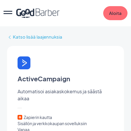
Aloita
Katso lisää laajennuksia
ActiveCampaign
Automatisoi asiakaskokemus ja säästä
aikaa
Zapierin kautta
Sisällön ja verkkokaupan sovelluksiin
Vapaa