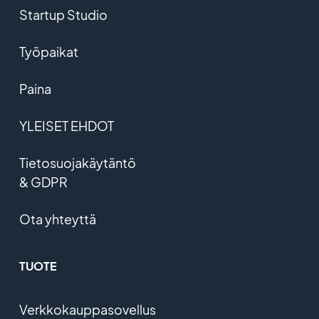
Startup Studio
Työpaikat
Paina
YLEISET EHDOT
Tietosuojakäytäntö
& GDPR
Ota yhteyttä
TUOTE
Verkkokauppasovellus