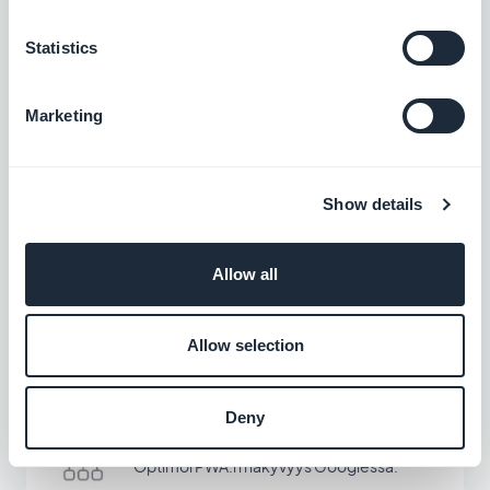
Statistics
AI Assistant
Yksinkertaista sisällön luomista OpenAI:n
Marketing
tukeman AI Assistant -avustajan avulla
Vapaa
Show details
Schema.org
Allow all
Optimoi hakutulokset PWA:n jäsennellyn
datan avulla.
Allow selection
Vapaa
Deny
Google Sitemap & Search Console
Optimoi PWA:n näkyvyys Googlessa.