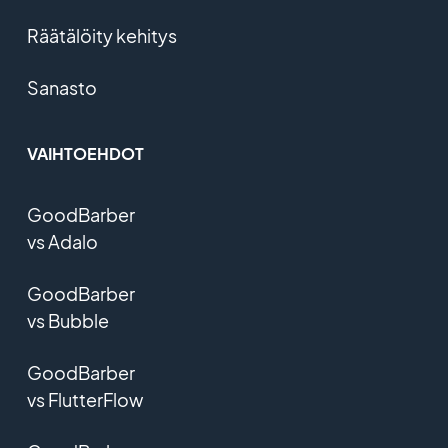
Räätälöity kehitys
Sanasto
VAIHTOEHDOT
GoodBarber
vs Adalo
GoodBarber
vs Bubble
GoodBarber
vs FlutterFlow