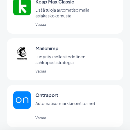
Keap Max Classic
Lisää tuloja automatisoimalla
asiakaskokemusta
Vapaa
Mailchimp
Luo yrityksellesi todellinen
sähköpostistrategia
Vapaa
Ontraport
Automatisoi markkinointitoimet
Vapaa