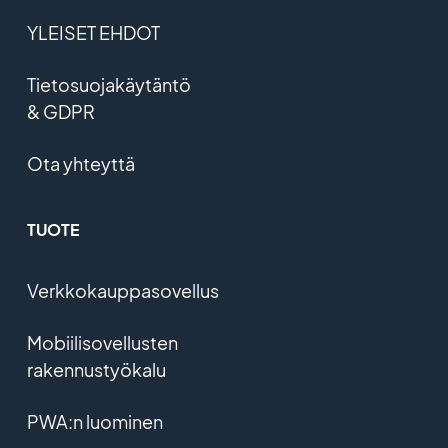
YLEISET EHDOT
Tietosuojakäytäntö
& GDPR
Ota yhteyttä
TUOTE
Verkkokauppasovellus
Mobiilisovellusten
rakennustyökalu
PWA:n luominen