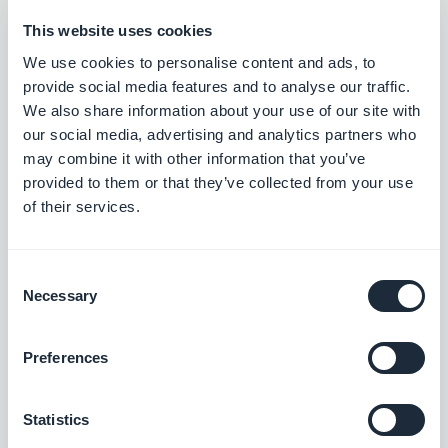
This website uses cookies
Microsoft Outlook
We use cookies to personalise content and ads, to
Yhdistä GoodBarber-sovellus Outlook-
provide social media features and to analyse our traffic.
sähköpostiin.
We also share information about your use of our site with
our social media, advertising and analytics partners who
Vapaa
may combine it with other information that you’ve
provided to them or that they’ve collected from your use
of their services.
Hubspot
Optimoi sisäiset järjestelmät ja vauhdita
liiketoimintasi kasvua.
Consent
Necessary
Vapaa
Selection
Preferences
AI Assistant
Yksinkertaista sisällön luomista OpenAI:n
Statistics
tukeman AI Assistant -avustajan avulla