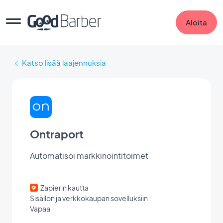
Aloita
Katso lisää laajennuksia
Ontraport
Automatisoi markkinointitoimet
Zapierin kautta
Sisällön ja verkkokaupan sovelluksiin
Vapaa