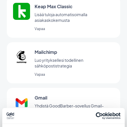
Keap Max Classic
Lisää tuloja automatisoimalla
asiakaskokemusta
Vapaa
Mailchimp
Luo yrityksellesi todellinen
sähköpostistrategia
Vapaa
Gmail
Yhdistä GoodBarber-sovellus Gmail-
sähköpostiin.
Vapaa