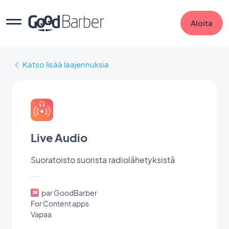
Aloita
Katso lisää laajennuksia
Live Audio
Suoratoisto suorista radiolähetyksistä
par GoodBarber
For Content apps
Vapaa