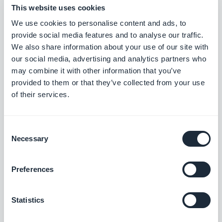
This website uses cookies
ChatGPT
We use cookies to personalise content and ads, to
Tehosta sovelluksesi tekoälyn avulla
provide social media features and to analyse our traffic.
We also share information about your use of our site with
Vapaa
our social media, advertising and analytics partners who
may combine it with other information that you’ve
provided to them or that they’ve collected from your use
Mukautettu äänen syöttö
of their services.
Integroi äänitiedostoja sovellukseesi
luomalla oma mukautettu syötteesi
GoodBarberin Custom Sound -
Consent
Vapaa
integraation avulla.
Necessary
Selection
Preferences
Mukautettu videosyöttö
Jaa ulkoista sisältöä luomalla oma
mukautettu syötteesi GoodBarberin
Statistics
mukautetun integraation avulla.
Vapaa