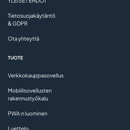
YLEISET EHDOT
Tietosuojakäytäntö
& GDPR
Ota yhteyttä
TUOTE
Verkkokauppasovellus
Mobiilisovellusten
rakennustyökalu
PWA:n luominen
Luettelo