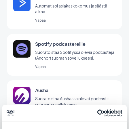
Automatisoi asiakaskokemus ja säästä
aikaa
Vapaa
Spotify podcastereille
Suoratoistaa Spotifyssa olevia podcasteja
(Anchor) suoraan sovellukseesi.
Vapaa
Ausha
Suoratoistaa Aushassa olevat podcastit
suoraan sovellukseesi
Vapaa