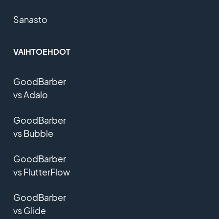
Sanasto
VAIHTOEHDOT
GoodBarber
vs Adalo
GoodBarber
vs Bubble
GoodBarber
vs FlutterFlow
GoodBarber
vs Glide