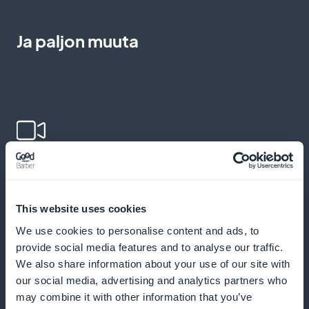
Ja paljon muuta
Lisää videoita tärkeimpien historiallisten
tapahtumien havainnollistamiseksi
This website uses cookies
Tarjoa videomuodossa tapahtumia,
We use cookies to personalise content and ads, to
asiantuntijahaastatteluja ja yksityiskohtaisia
provide social media features and to analyse our traffic.
selityksiä
We also share information about your use of our site with
our social media, advertising and analytics partners who
may combine it with other information that you’ve