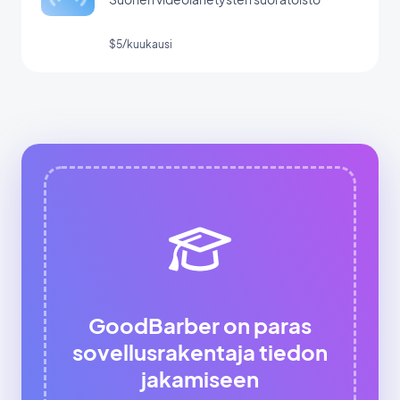
$5/kuukausi
GoodBarber on paras
sovellusrakentaja tiedon
jakamiseen