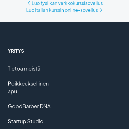
Luo fysiikan verkkokurssisovellus
Luo italian kurssin online-sovellus
YRITYS
Tietoa meistä
Poikkeuksellinen
apu
GoodBarber DNA
Startup Studio