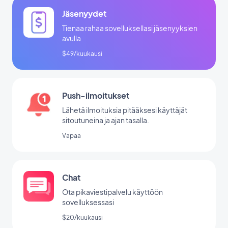
Jäsenyydet
Tienaa rahaa sovelluksellasi jäsenyyksien
avulla
$49/kuukausi
Push-ilmoitukset
Lähetä ilmoituksia pitääksesi käyttäjät
sitoutuneina ja ajan tasalla.
Vapaa
Chat
Ota pikaviestipalvelu käyttöön
sovelluksessasi
$20/kuukausi