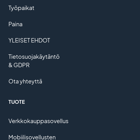
Työpaikat
Paina
YLEISET EHDOT
Tietosuojakäytäntö
& GDPR
Ota yhteyttä
TUOTE
Verkkokauppasovellus
Mobiilisovellusten