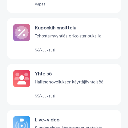
Vapaa
Kuponkihinnoittelu
Tehosta myyntiäsi erikoistarjouksilla
$6/kuukausi
Yhteisö
Hallitse sovelluksen käyttäjäyhteisöä
$5/kuukausi
Live-video
Suorien videolähetysten suoratoisto