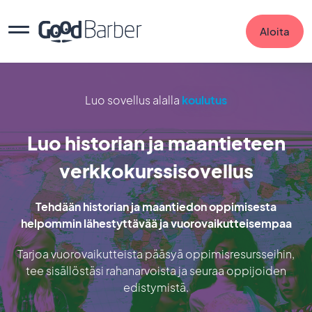
Aloita
Luo sovellus alalla
koulutus
Luo historian ja maantieteen
verkkokurssisovellus
Tehdään historian ja maantiedon oppimisesta
helpommin lähestyttävää ja vuorovaikutteisempaa
Tarjoa vuorovaikutteista pääsyä oppimisresursseihin,
tee sisällöstäsi rahanarvoista ja seuraa oppijoiden
edistymistä.