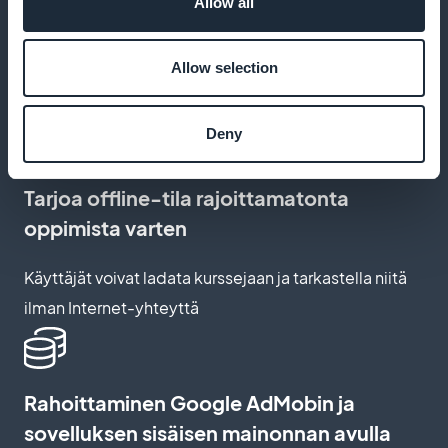
Allow all
resurssien tallentamiseksi
Allow selection
Auttaa oppilaita löytämään nopeasti tärkeät
oppitunnit ja asiakirjat
Deny
Tarjoa offline-tila rajoittamatonta
oppimista varten
Käyttäjät voivat ladata kurssejaan ja tarkastella niitä
ilman Internet-yhteyttä
Rahoittaminen Google AdMobin ja
sovelluksen sisäisen mainonnan avulla