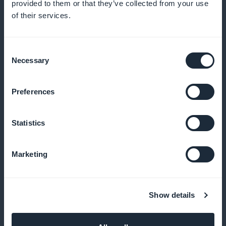
provided to them or that they’ve collected from your use
Lähetä push-ilmoituksia sitoutumisen
of their services.
ylläpitämiseksi
Consent
Muistutetaan käyttäjiä uusista saatavilla olevista
Necessary
Selection
oppitunneista ja muistutetaan tärkeistä tapahtumista
Preferences
Lisää oppitunneille podcast-muoto, jota
Statistics
voi käyttää missä tahansa
Marketing
Anna oppijoiden kuunnella historiallisia kertomuksia
ja geopoliittisia analyysejä milloin tahansa
Show details
Lisää suosikkilaajennus tärkeimpien