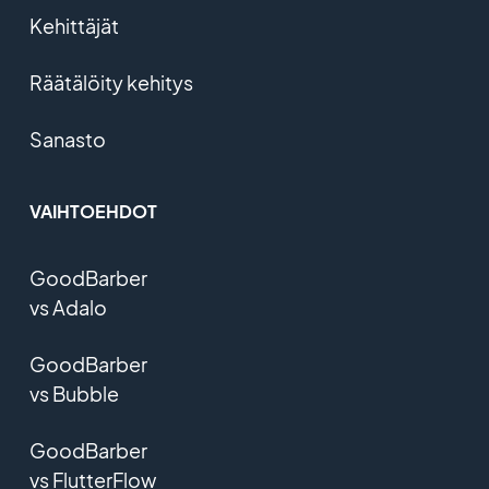
Kehittäjät
Räätälöity kehitys
Sanasto
VAIHTOEHDOT
GoodBarber
vs Adalo
GoodBarber
vs Bubble
GoodBarber
vs FlutterFlow