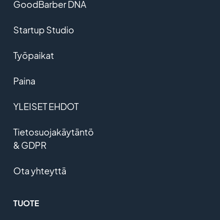
GoodBarber DNA
Startup Studio
Työpaikat
Paina
YLEISET EHDOT
Tietosuojakäytäntö
& GDPR
Ota yhteyttä
TUOTE