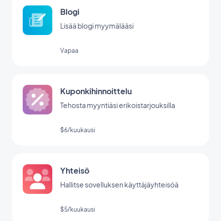
Blogi
Lisää blogi myymälääsi
Vapaa
Kuponkihinnoittelu
Tehosta myyntiäsi erikoistarjouksilla
$6/kuukausi
Yhteisö
Hallitse sovelluksen käyttäjäyhteisöä
$5/kuukausi