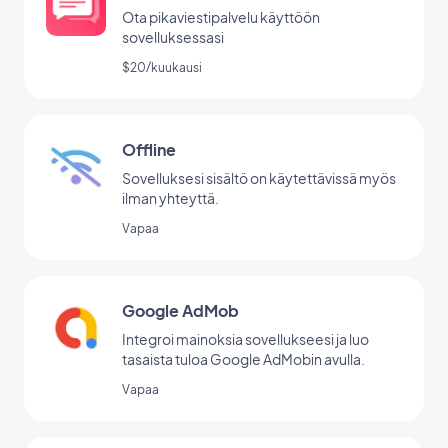
Ota pikaviestipalvelu käyttöön
sovelluksessasi
$20/kuukausi
Offline
Sovelluksesi sisältö on käytettävissä myös
ilman yhteyttä.
Vapaa
Google AdMob
Integroi mainoksia sovellukseesi ja luo
tasaista tuloa Google AdMobin avulla.
Vapaa