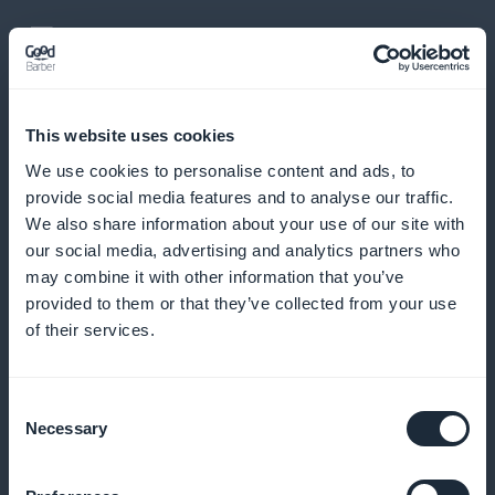
Opetusvideoiden lisääminen
This website uses cookies
Integroi interaktiivisia videoita fysiikan oppimisen
We use cookies to personalise content and ads, to
tehostamiseksi
provide social media features and to analyse our traffic.
We also share information about your use of our site with
our social media, advertising and analytics partners who
may combine it with other information that you’ve
Push-ilmoitukset
provided to them or that they’ve collected from your use
of their services.
Lähetä muistutuksia kannustaaksesi opiskelijoita
kuulemaan uusia kursseja
Consent
Necessary
Selection
Podcast-muoto