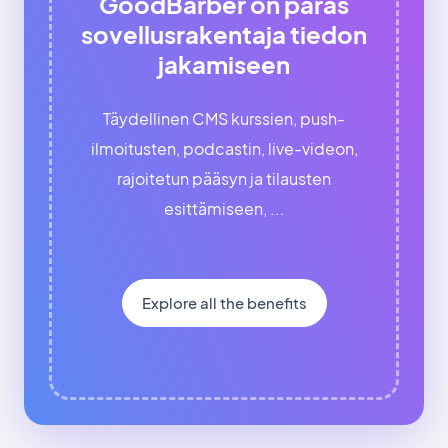
GoodBarber on paras
sovellusrakentaja tiedon
jakamiseen
Täydellinen CMS kurssien, push-
ilmoitusten, podcastin, live-videon,
rajoitetun pääsyn ja tilausten
esittämiseen, ...
Explore all the benefits