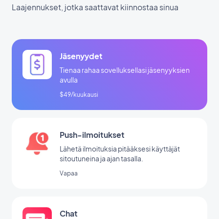
Laajennukset, jotka saattavat kiinnostaa sinua
Jäsenyydet
Tienaa rahaa sovelluksellasi jäsenyyksien
avulla
$49/kuukausi
Push-ilmoitukset
Lähetä ilmoituksia pitääksesi käyttäjät
sitoutuneina ja ajan tasalla.
Vapaa
Chat