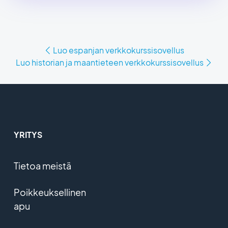
Luo espanjan verkkokurssisovellus
Luo historian ja maantieteen verkkokurssisovellus
YRITYS
Tietoa meistä
Poikkeuksellinen
apu