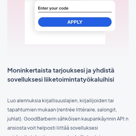
Moninkertaista tarjouksesi ja yhdistä
sovelluksesi liiketoimintatyökaluihisi
Luo alennuksia kirjallisuuslajien, kirjailijoiden tai
tapahtumien mukaan (rentrée littéraire, salongit,
juhlat). GoodBarberin sähköisen kaupankäynnin API:n
ansiosta voit helposti liittää sovelluksesi