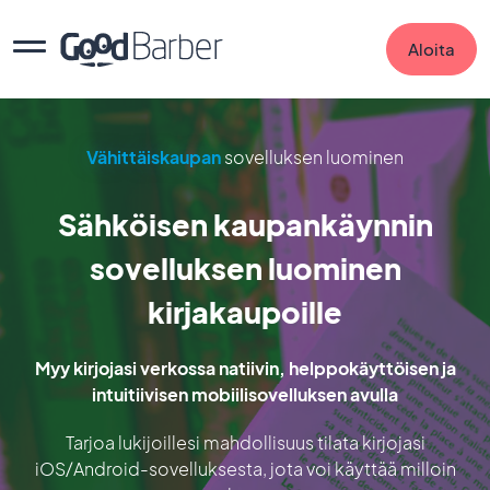
Aloita
Vähittäiskaupan
sovelluksen luominen
Sähköisen kaupankäynnin
sovelluksen luominen
kirjakaupoille
Myy kirjojasi verkossa natiivin, helppokäyttöisen ja
intuitiivisen mobiilisovelluksen avulla
Tarjoa lukijoillesi mahdollisuus tilata kirjojasi
iOS/Android-sovelluksesta, jota voi käyttää milloin