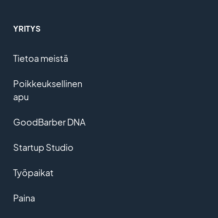
YRITYS
Tietoa meistä
Poikkeuksellinen
apu
GoodBarber DNA
Startup Studio
Työpaikat
Paina