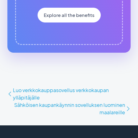
Explore all the benefits
Luo verkkokauppasovellus verkkokaupan
ylläpitäjälle
Sähköisen kaupankäynnin sovelluksen luominen
maalareille