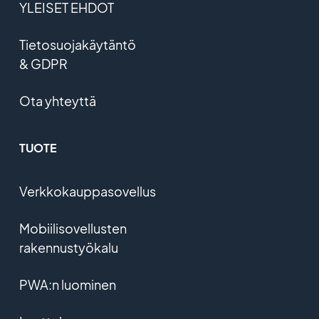
YLEISET EHDOT
Tietosuojakäytäntö
& GDPR
Ota yhteyttä
TUOTE
Verkkokauppasovellus
Mobiilisovellusten
rakennustyökalu
PWA:n luominen