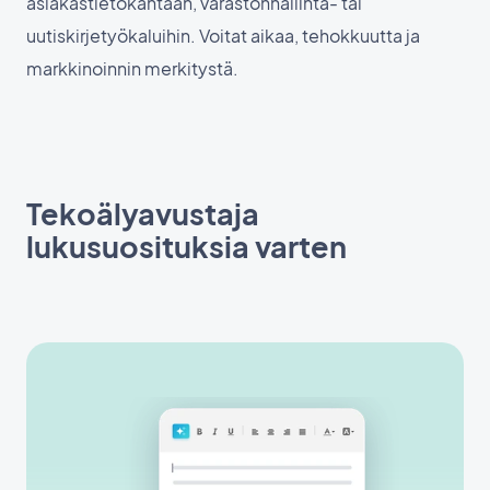
asiakastietokantaan, varastonhallinta- tai
uutiskirjetyökaluihin. Voitat aikaa, tehokkuutta ja
markkinoinnin merkitystä.
Tekoälyavustaja
lukusuosituksia varten