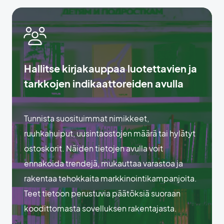
Hallitse kirjakauppaa luotettavien ja
tarkkojen indikaattoreiden avulla
Tunnista suosituimmat nimikkeet,
ruuhkahuiput, uusintaostojen määrä tai hylätyt
ostoskorit. Näiden tietojen avulla voit
ennakoida trendejä, mukauttaa varastoa ja
rakentaa tehokkaita markkinointikampanjoita.
Teet tietoon perustuvia päätöksiä suoraan
koodittomasta sovelluksen rakentajasta.