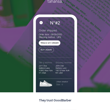
tahansa.
They trust GoodBarber