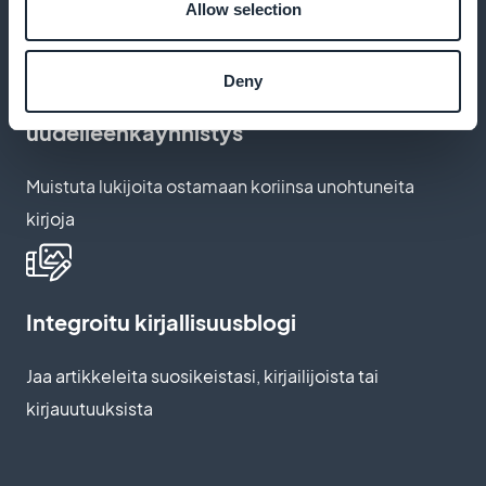
Allow selection
Deny
Automaattinen korin
uudelleenkäynnistys
Muistuta lukijoita ostamaan koriinsa unohtuneita
kirjoja
Integroitu kirjallisuusblogi
Jaa artikkeleita suosikeistasi, kirjailijoista tai
kirjauutuuksista