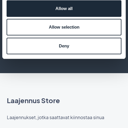
Allow all
Kouluta asiakkaitasi blogikirjoituksilla
Allow selection
Jaa vintage-sisältöä ja muotivinkkejä
Deny
Laajennus Store
Laajennukset, jotka saattavat kiinnostaa sinua