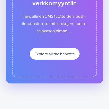
verkkomyyntiin
Täydellinen CMS tuotteiden, push-
ilmoitusten, toimitusaikojen, kanta-
asiakasohjelman, ...
Explore all the benefits