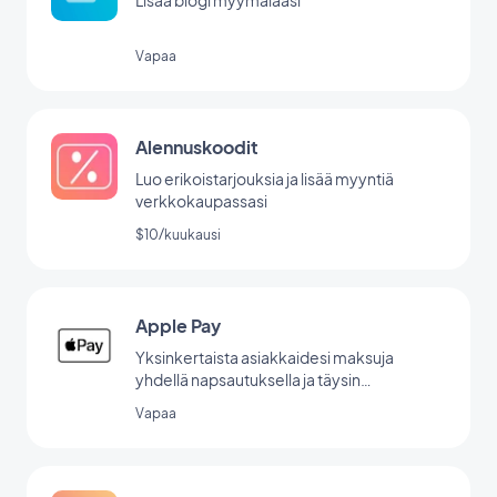
Lisää blogi myymälääsi
Vapaa
Alennuskoodit
Luo erikoistarjouksia ja lisää myyntiä
verkkokaupassasi
$10/kuukausi
Apple Pay
Yksinkertaista asiakkaidesi maksuja
yhdellä napsautuksella ja täysin
turvallisesti.
Vapaa