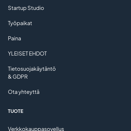
Startup Studio
Työpaikat
Paina
YLEISET EHDOT
Tietosuojakäytäntö
& GDPR
Ota yhteyttä
TUOTE
Verkkokauppasovellus