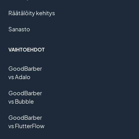
Räätälöity kehitys
Sanasto
VAIHTOEHDOT
GoodBarber
vs Adalo
GoodBarber
vs Bubble
GoodBarber
vs FlutterFlow