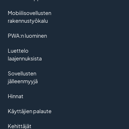
Mobiilisovellusten
rakennustyökalu
PWA:n luominen
Luettelo
laajennuksista
Sovellusten
jälleenmyyjä
Hinnat
Käyttäjien palaute
Kehittäjät