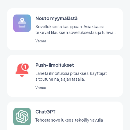
Nouto myymälästä
Sovelluksesta kauppaan: Asiakkaasi
tekevät tilauksen sovelluksestasi ja tulevat
myymälääsi noutamaan sen.
Vapaa
Push-ilmoitukset
Lähetä ilmoituksia pitääksesi käyttäjät
sitoutuneina ja ajan tasalla.
Vapaa
ChatGPT
Tehosta sovelluksesi tekoälyn avulla