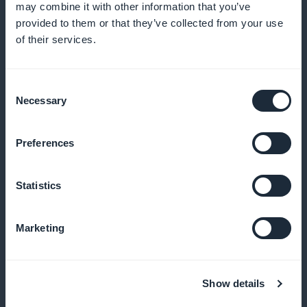
Tarjoa houkuttelevia alennuksia
may combine it with other information that you’ve
provided to them or that they’ve collected from your use
Tarjoa eksklusiivisia alennuksia ostosten
of their services.
kannustamiseksi
Consent
Necessary
Selection
Luo white label -sovellus
Preferences
Paranna imagoasi täysin räätälöidyllä sovelluksella
Statistics
Korin muistutukset konversioiden
Marketing
lisäämiseksi
Kannusta asiakkaita ostosten loppuunsaattamiseen
Show details