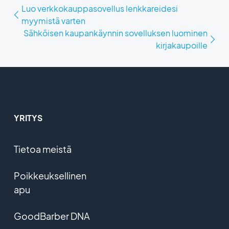
Luo verkkokauppasovellus lenkkareidesi
myymistä varten
Sähköisen kaupankäynnin sovelluksen luominen
kirjakaupoille
YRITYS
Tietoa meistä
Poikkeuksellinen
apu
GoodBarber DNA