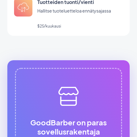
Tuotteiden tuonti/vienti
Hallitse tuoteluetteloa ennätysajassa
$25/kuukausi
GoodBarber on paras
sovellusrakentaja