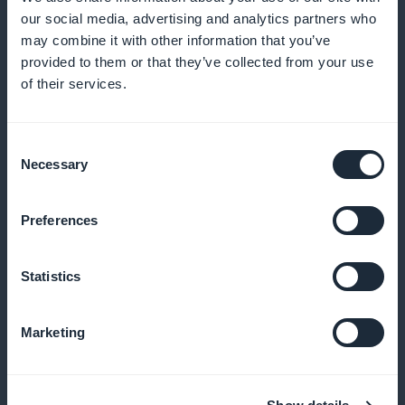
käyttäjät pysyvät ajan tasalla ja voivat integroida
our social media, advertising and analytics partners who
uusia tekniikoita työhönsä
may combine it with other information that you’ve
provided to them or that they’ve collected from your use
of their services.
Kampanja näkyvissä etusivulla
Consent
Käytä huomiota herättäviä widgettejä
Necessary
Selection
mainostaaksesi tilauksia suoraan aloitusnäytöllä,
lisäten ilmoittautumisia ja kurssien näkyvyyttä
Preferences
Statistics
Nollaprovisiota tilaustuloista
Marketing
Hyödynnä tilaustulosi täysimääräisesti ilman alustan
perimiä palkkioita