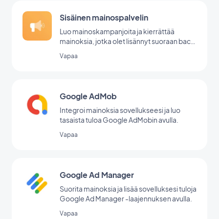
Sisäinen mainospalvelin
Luo mainoskampanjoita ja kierrättää
mainoksia, jotka olet lisännyt suoraan back
office -palvelussasi.
Vapaa
Google AdMob
Integroi mainoksia sovellukseesi ja luo
tasaista tuloa Google AdMobin avulla.
Vapaa
Google Ad Manager
Suorita mainoksia ja lisää sovelluksesi tuloja
Google Ad Manager -laajennuksen avulla.
Vapaa