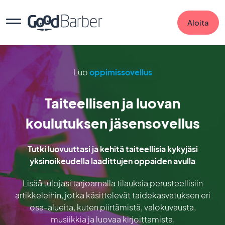
Aloita
Luo
oppimissovellus
Taiteellisen ja luovan
koulutuksen jäsensovellus
Tutki luovuuttasi ja kehitä taiteellisia kykyjäsi
yksinoikeudella laadittujen oppaiden avulla
Lisää tulojasi tarjoamalla tilauksia perusteellisiin
artikkeleihin, jotka käsittelevät taidekasvatuksen eri
osa-alueita, kuten piirtämistä, valokuvausta,
musiikkia ja luovaa kirjoittamista.