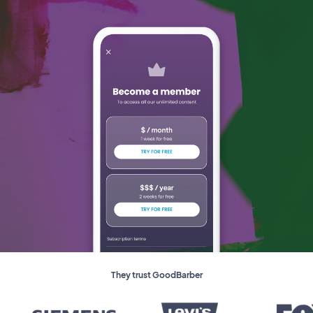
They trust GoodBarber