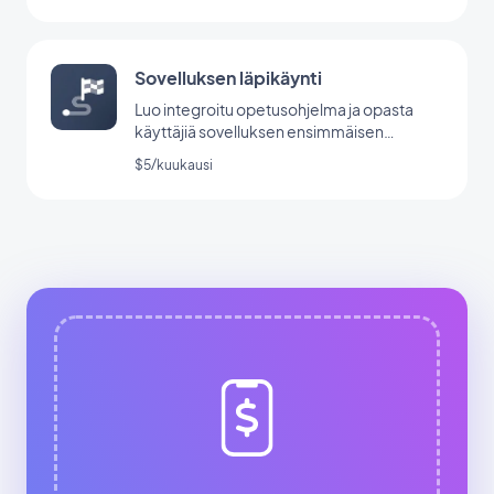
Sovelluksen läpikäynti
Luo integroitu opetusohjelma ja opasta
käyttäjiä sovelluksen ensimmäisen
käynnistyksen aikana.
$5/kuukausi