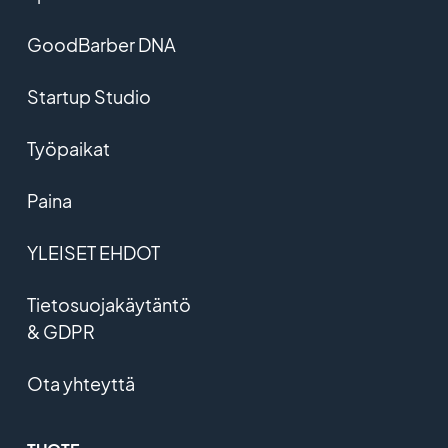
GoodBarber DNA
Startup Studio
Työpaikat
Paina
YLEISET EHDOT
Tietosuojakäytäntö
& GDPR
Ota yhteyttä