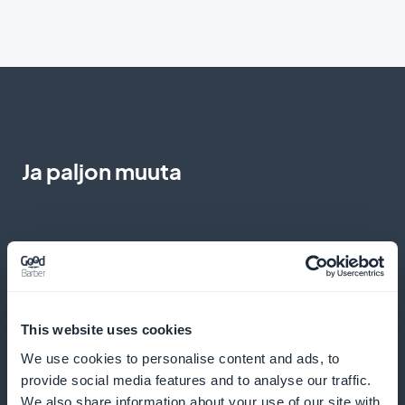
Ja paljon muuta
This website uses cookies
Taiteellisten suuntausten analyysi
We use cookies to personalise content and ads, to
provide social media features and to analyse our traffic.
Tarjoaa näkemyksiä nykyisistä taidetrendeistä, jotta
We also share information about your use of our site with