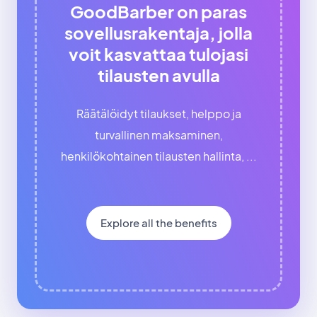
GoodBarber on paras
sovellusrakentaja, jolla
voit kasvattaa tulojasi
tilausten avulla
Räätälöidyt tilaukset, helppo ja
turvallinen maksaminen,
henkilökohtainen tilausten hallinta, ...
Explore all the benefits