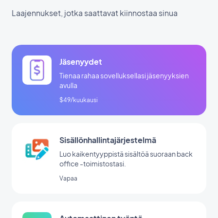
Laajennukset, jotka saattavat kiinnostaa sinua
Jäsenyydet
Tienaa rahaa sovelluksellasi jäsenyyksien
avulla
$49/kuukausi
Sisällönhallintajärjestelmä
Luo kaikentyyppistä sisältöä suoraan back
office -toimistostasi.
Vapaa