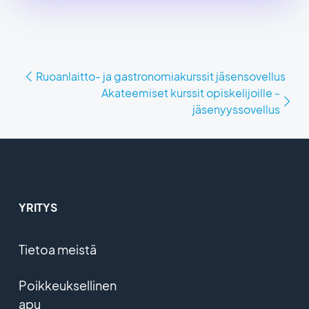
Ruoanlaitto- ja gastronomiakurssit jäsensovellus
Akateemiset kurssit opiskelijoille -
jäsenyyssovellus
YRITYS
Tietoa meistä
Poikkeuksellinen
apu