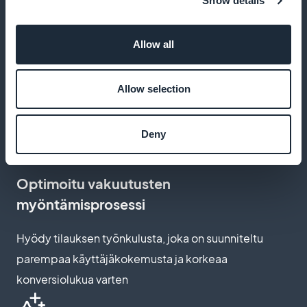
Show details
Mukauta tilaussivuja
Allow all
Luo tilaussivuja, jotka heijastavat taiteellisen sisältösi
Allow selection
visuaalista identiteettiä, mikä lisää käyttäjien
sitoutumista ja konversiota
Deny
Optimoitu vakuutusten
myöntämisprosessi
Hyödy tilauksen työnkulusta, joka on suunniteltu
parempaa käyttäjäkokemusta ja korkeaa
konversiolukua varten