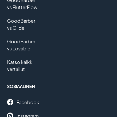
GoodBarber
vs FlutterFlow
GoodBarber
vs Glide
GoodBarber
vs Lovable
Katso kaikki
vertailut
SOSIAALINEN
Facebook
Instagram