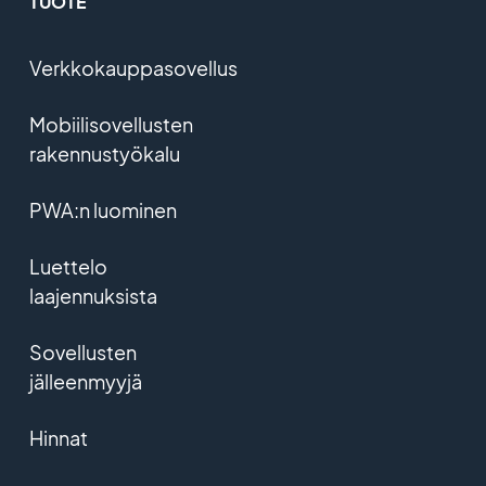
TUOTE
Verkkokauppasovellus
Mobiilisovellusten
rakennustyökalu
PWA:n luominen
Luettelo
laajennuksista
Sovellusten
jälleenmyyjä
Hinnat