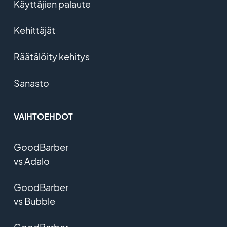
Käyttäjien palaute
Kehittäjät
Räätälöity kehitys
Sanasto
VAIHTOEHDOT
GoodBarber
vs Adalo
GoodBarber
vs Bubble