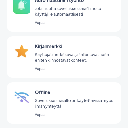
Automaattinen työntö
Jotain uutta sovelluksessasi? Ilmoita
käyttäjille automaattisesti
Vapaa
Kirjanmerkki
Käyttäjät merkitsevät ja tallentavat heitä
eniten kiinnostavat kohteet.
Vapaa
Offline
Sovelluksesi sisältö on käytettävissä myös
ilman yhteyttä.
Vapaa