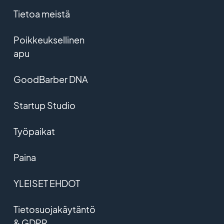
Tietoa meistä
Poikkeuksellinen
apu
GoodBarber DNA
Startup Studio
Työpaikat
Paina
YLEISET EHDOT
Tietosuojakäytäntö
& GDPR