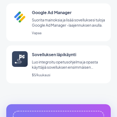
Google Ad Manager
Suorita mainoksia ja lisää sovelluksesi tuloja
Google Ad Manager -laajennuksen avulla.
Vapaa
Sovelluksen läpikäynti
Luo integroitu opetusohjelma ja opasta
käyttäjiä sovelluksen ensimmäisen
käynnistyksen aikana.
$5/kuukausi