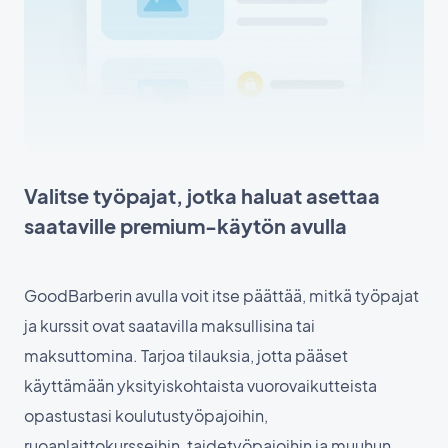
Valitse työpajat, jotka haluat asettaa
saataville premium-käytön avulla
GoodBarberin avulla voit itse päättää, mitkä työpajat
ja kurssit ovat saatavilla maksullisina tai
maksuttomina. Tarjoa tilauksia, jotta pääset
käyttämään yksityiskohtaista vuorovaikutteista
opastustasi koulutustyöpajoihin,
ruoanlaittokursseihin, taidetyöpajoihin ja muuhun.