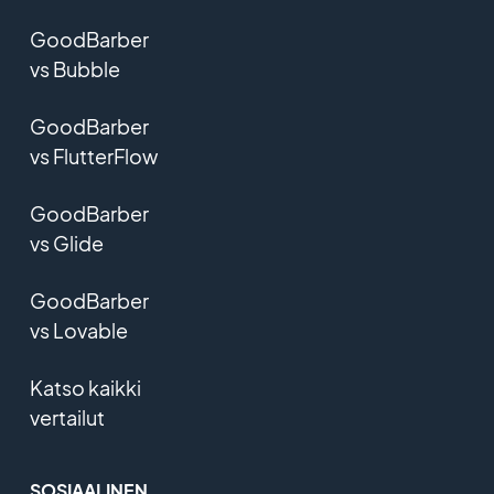
GoodBarber
vs Bubble
GoodBarber
vs FlutterFlow
GoodBarber
vs Glide
GoodBarber
vs Lovable
Katso kaikki
vertailut
SOSIAALINEN