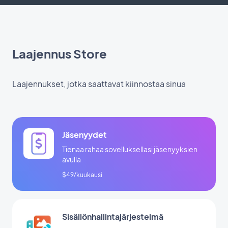
Laajennus Store
Laajennukset, jotka saattavat kiinnostaa sinua
Jäsenyydet
Tienaa rahaa sovelluksellasi jäsenyyksien
avulla
$49/kuukausi
Sisällönhallintajärjestelmä