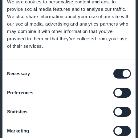
We use cookies to personalise content and ads, to
provide social media features and to analyse our traffic.
We also share information about your use of our site with
Yksityiskohtaiset tilastot työpajojen ja
our social media, advertising and analytics partners who
kurssien sisällön tilaajista
may combine it with other information that you’ve
provided to them or that they’ve collected from your use
Pääset käsiksi tarkkoihin analyyseihin tilaajistasi ja
of their services.
voit optimoida sisältöstrategiaasi
Consent
Necessary
Selection
Mobiilisovelluksen etusivulla oleva
tilauksen myynninedistämiswidgetti
Preferences
Lisää konversioita näyttämällä kampanjat suoraan
Statistics
etusivulla
Marketing