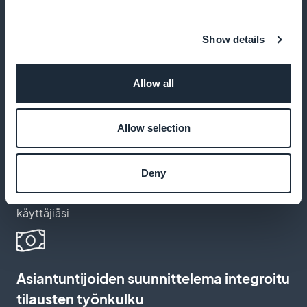
Ei provisiota tilausmyynnistä saaduista
tuloista
Show details
Pidä 100 % tuloistasi GoodBarberin kanssa,
Allow all
provisiovapaasti
Allow selection
Tilaussivun mukauttaminen
Deny
Luo tilaussivu, joka kuvastaa brändiäsi ja sitouttaa
käyttäjiäsi
Asiantuntijoiden suunnittelema integroitu
tilausten työnkulku