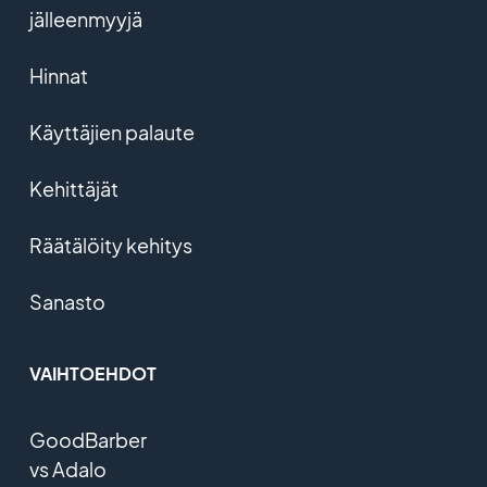
jälleenmyyjä
Hinnat
Käyttäjien palaute
Kehittäjät
Räätälöity kehitys
Sanasto
VAIHTOEHDOT
GoodBarber
vs Adalo