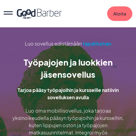
Aloita
Luo sovellus edistämään
tapahtuman
Työpajojen ja luokkien
jäsensovellus
Tarjoa pääsy työpajoihin ja kursseille natiivin
sovelluksen avulla
Luo oma mobiilisovellus, joka tarjoaa
yksinoikeudella pääsyn työpajoihin ja kursseihin,
kuten lippujen oston ja työpajojen
matkasuunnitelmat. Integroi myös