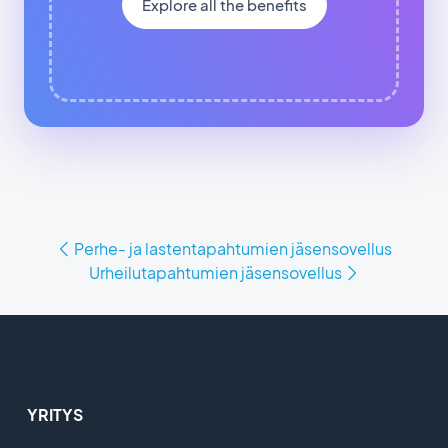
Explore all the benefits
Perhe- ja lastentapahtumien jäsensovellus
Urheilutapahtumien jäsensovellus
YRITYS