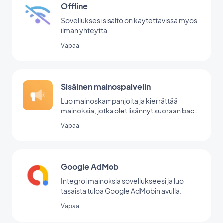
Offline
Sovelluksesi sisältö on käytettävissä myös
ilman yhteyttä.
Vapaa
Sisäinen mainospalvelin
Luo mainoskampanjoita ja kierrättää
mainoksia, jotka olet lisännyt suoraan back
office -palvelussasi.
Vapaa
Google AdMob
Integroi mainoksia sovellukseesi ja luo
tasaista tuloa Google AdMobin avulla.
Vapaa