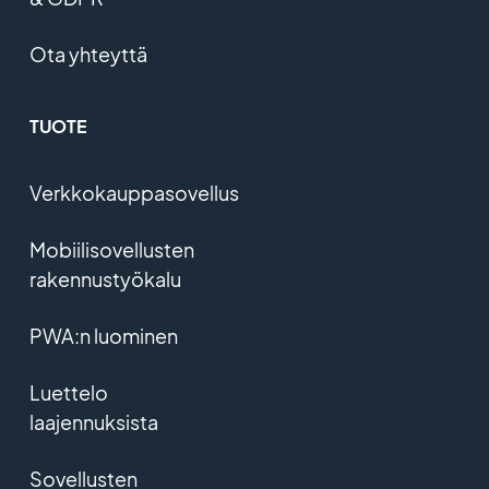
Ota yhteyttä
TUOTE
Verkkokauppasovellus
Mobiilisovellusten
rakennustyökalu
PWA:n luominen
Luettelo
laajennuksista
Sovellusten