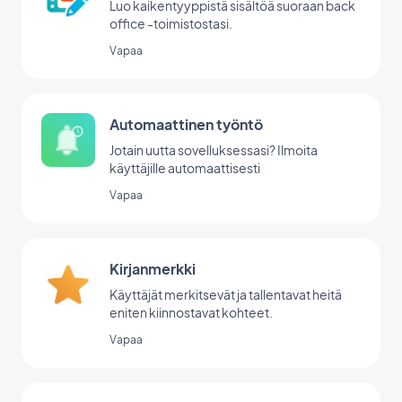
Luo kaikentyyppistä sisältöä suoraan back
office -toimistostasi.
Vapaa
Automaattinen työntö
Jotain uutta sovelluksessasi? Ilmoita
käyttäjille automaattisesti
Vapaa
Kirjanmerkki
Käyttäjät merkitsevät ja tallentavat heitä
eniten kiinnostavat kohteet.
Vapaa