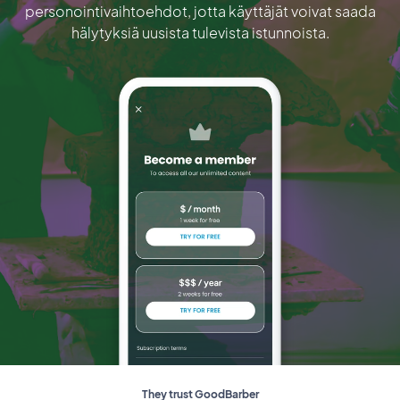
personointivaihtoehdot, jotta käyttäjät voivat saada
hälytyksiä uusista tulevista istunnoista.
They trust GoodBarber