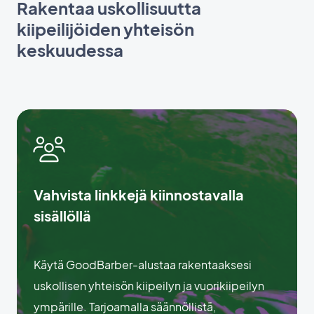
Rakentaa uskollisuutta
kiipeilijöiden yhteisön
keskuudessa
Vahvista linkkejä kiinnostavalla
sisällöllä
Käytä GoodBarber-alustaa rakentaaksesi
uskollisen yhteisön kiipeilyn ja vuorikiipeilyn
ympärille. Tarjoamalla säännöllistä,