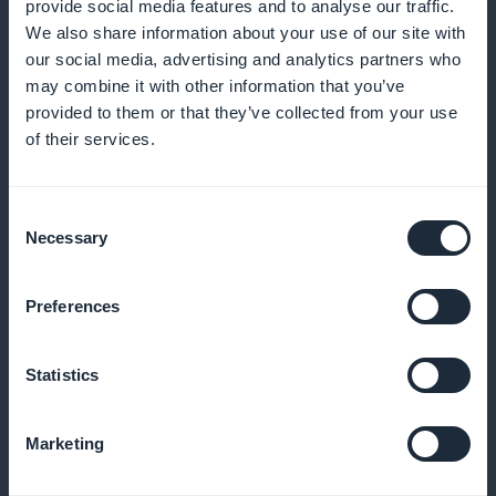
provide social media features and to analyse our traffic.
We also share information about your use of our site with
our social media, advertising and analytics partners who
may combine it with other information that you’ve
provided to them or that they’ve collected from your use
of their services.
Yksityiskohtainen sitoumusten seuranta
Consent
Analysoi sisältösi tehokkuutta ja säädä sitä
Necessary
Selection
reaaliaikaisesti
Preferences
Suora myynninedistäminen
Statistics
sovelluksessa
Marketing
Käytä etusivun widgettejä uuden sisällön