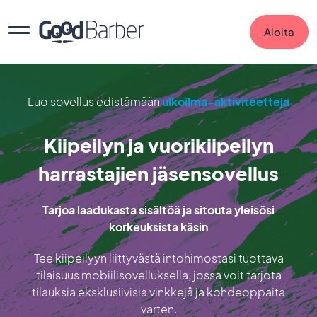
Aloita
Luo sovellus edistämään
ulkoilma-aktiviteetteja
Kiipeilyn ja vuorikiipeilyn
harrastajien jäsensovellus
Tarjoa laadukasta sisältöä ja sitouta yleisösi
korkeuksista käsin
Tee kiipeilyyn liittyvästä intohimostasi tuottava
tilaisuus mobiilisovelluksella, jossa voit tarjota
tilauksia eksklusiivisia vinkkejä ja kohdeoppaita
varten.