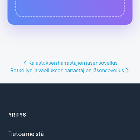
Kalastuksen harrastajien jäsensovellus
Retkeilyn ja vaelluksen harrastajien jäsensovellus
YRITYS
Tietoa meistä