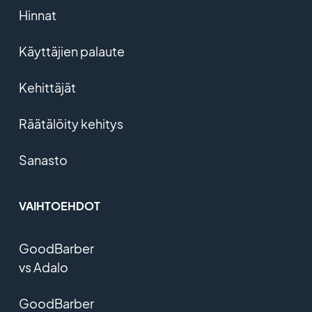
Hinnat
Käyttäjien palaute
Kehittäjät
Räätälöity kehitys
Sanasto
VAIHTOEHDOT
GoodBarber
vs Adalo
GoodBarber