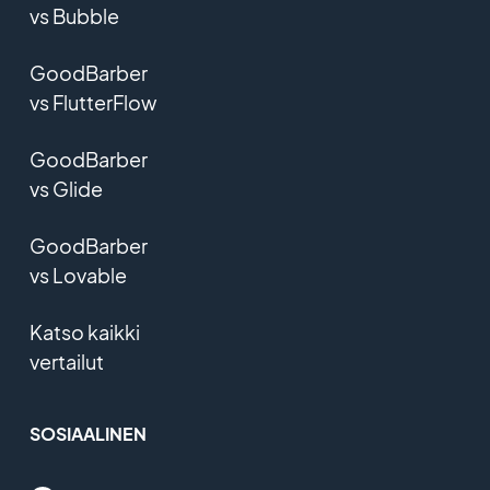
vs Bubble
GoodBarber
vs FlutterFlow
GoodBarber
vs Glide
GoodBarber
vs Lovable
Katso kaikki
vertailut
SOSIAALINEN