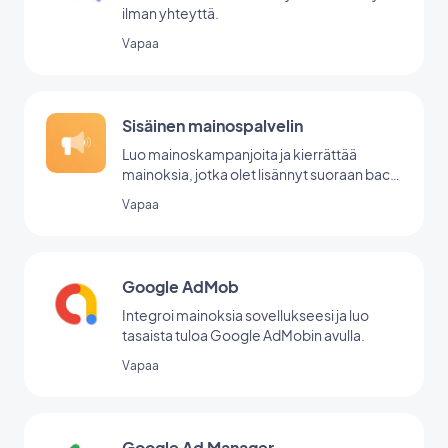
ilman yhteyttä.
Vapaa
Sisäinen mainospalvelin
Luo mainoskampanjoita ja kierrättää
mainoksia, jotka olet lisännyt suoraan back
office -palvelussasi.
Vapaa
Google AdMob
Integroi mainoksia sovellukseesi ja luo
tasaista tuloa Google AdMobin avulla.
Vapaa
Google Ad Manager