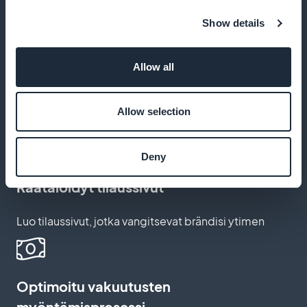
mainostamiseen
Show details
100 % tuloista sinulle
Allow all
Hyödy kaikista tilaustuloistasi ilman
Allow selection
piilokustannuksia
Deny
Räätälöidyt tilaussivut
Luo tilaussivut, jotka vangitsevat brändisi ytimen
Optimoitu vakuutusten
myöntämisprosessi