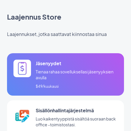
Laajennus Store
Laajennukset, jotka saattavat kiinnostaa sinua
Jäsenyydet
Tienaa rahaa sovelluksellasi jäsenyyksien
avulla
$49/kuukausi
Sisällönhallintajärjestelmä
Luo kaikentyyppistä sisältöä suoraan back
office -toimistostasi.