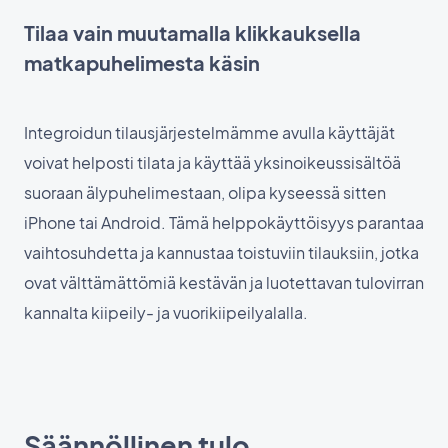
Tilaa vain muutamalla klikkauksella
matkapuhelimesta käsin
Integroidun tilausjärjestelmämme avulla käyttäjät
voivat helposti tilata ja käyttää yksinoikeussisältöä
suoraan älypuhelimestaan, olipa kyseessä sitten
iPhone tai Android. Tämä helppokäyttöisyys parantaa
vaihtosuhdetta ja kannustaa toistuviin tilauksiin, jotka
ovat välttämättömiä kestävän ja luotettavan tulovirran
kannalta kiipeily- ja vuorikiipeilyalalla.
Säännöllinen tulo