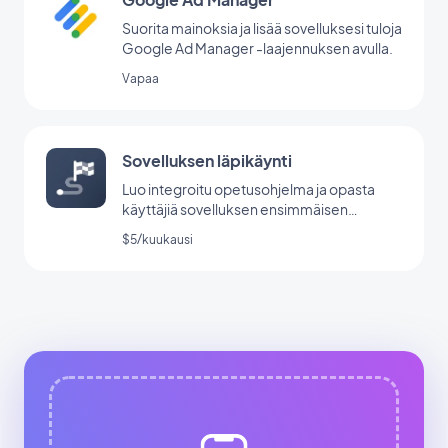
Suorita mainoksia ja lisää sovelluksesi tuloja
Google Ad Manager -laajennuksen avulla.
Vapaa
Sovelluksen läpikäynti
Luo integroitu opetusohjelma ja opasta
käyttäjiä sovelluksen ensimmäisen
käynnistyksen aikana.
$5/kuukausi