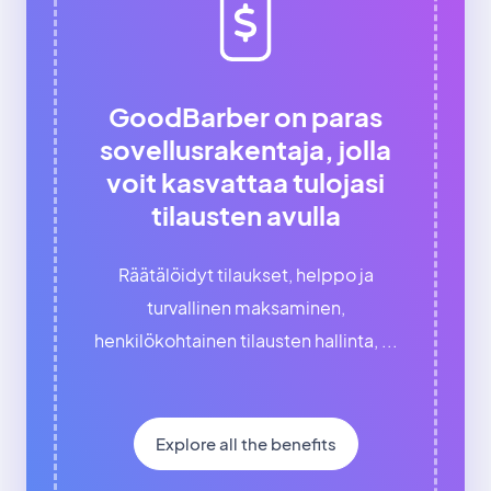
GoodBarber on paras
sovellusrakentaja, jolla
voit kasvattaa tulojasi
tilausten avulla
Räätälöidyt tilaukset, helppo ja
turvallinen maksaminen,
henkilökohtainen tilausten hallinta, ...
Explore all the benefits