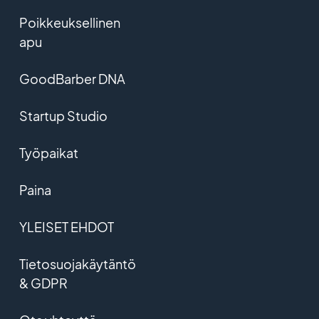
Poikkeuksellinen
apu
GoodBarber DNA
Startup Studio
Työpaikat
Paina
YLEISET EHDOT
Tietosuojakäytäntö
& GDPR