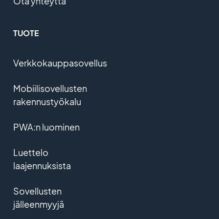
Ota yhteyttä
TUOTE
Verkkokauppasovellus
Mobiilisovellusten
rakennustyökalu
PWA:n luominen
Luettelo
laajennuksista
Sovellusten
jälleenmyyjä