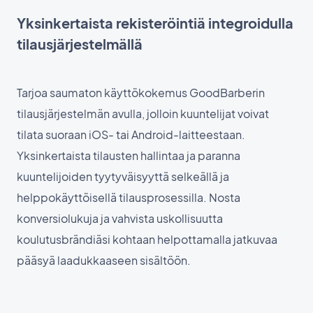
Yksinkertaista rekisteröintiä integroidulla
tilausjärjestelmällä
Tarjoa saumaton käyttökokemus GoodBarberin
tilausjärjestelmän avulla, jolloin kuuntelijat voivat
tilata suoraan iOS- tai Android-laitteestaan.
Yksinkertaista tilausten hallintaa ja paranna
kuuntelijoiden tyytyväisyyttä selkeällä ja
helppokäyttöisellä tilausprosessilla. Nosta
konversiolukuja ja vahvista uskollisuutta
koulutusbrändiäsi kohtaan helpottamalla jatkuvaa
pääsyä laadukkaaseen sisältöön.