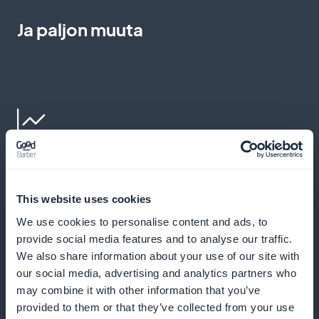
Ja paljon muuta
Reaaliaikaiset tilastot
Analysoi tilaajien käyttäytymistä ja säädä strategioita
This website uses cookies
sitoutumisen ja tulojen maksimoimiseksi. Saat tiedot,
We use cookies to personalise content and ads, to
joita tarvitset ymmärtämään koulutusyleisösi
provide social media features and to analyse our traffic.
We also share information about your use of our site with
mieltymyksiä ja käyttäytymistä, jolloin voit
our social media, advertising and analytics partners who
optimoida sisältösi ja vastata täsmällisesti heidän
may combine it with other information that you’ve
koulutusodotuksiinsa
provided to them or that they’ve collected from your use