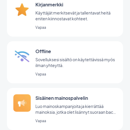
Kirjanmerkki
Käyttäjät merkitsevät ja tallentavat heitä
eniten kiinnostavat kohteet.
Vapaa
Offline
Sovelluksesi sisältö on käytettävissä myös
ilman yhteyttä.
Vapaa
Sisäinen mainospalvelin
Luo mainoskampanjoita ja kierrättää
mainoksia, jotka olet lisännyt suoraan back
office -palvelussasi.
Vapaa