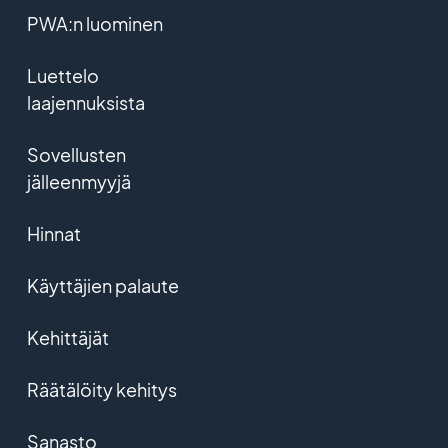
PWA:n luominen
Luettelo
laajennuksista
Sovellusten
jälleenmyyjä
Hinnat
Käyttäjien palaute
Kehittäjät
Räätälöity kehitys
Sanasto