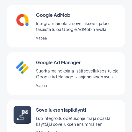
Google AdMob
Integroi mainoksia sovellukseesi ja luo
tasaista tuloa Google AdMobin avulla.
Vapaa
Google Ad Manager
Suorita mainoksia ja lisää sovelluksesi tuloja
Google Ad Manager -laajennuksen avulla.
Vapaa
Sovelluksen läpikäynti
Luo integroitu opetusohjelma ja opasta
käyttäjiä sovelluksen ensimmäisen
käynnistyksen aikana.