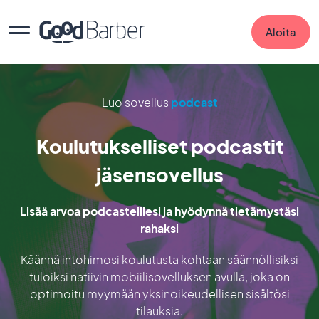
Aloita
Luo sovellus
podcast
Koulutukselliset podcastit
jäsensovellus
Lisää arvoa podcasteillesi ja hyödynnä tietämystäsi
rahaksi
Käännä intohimosi koulutusta kohtaan säännöllisiksi
tuloiksi natiivin mobiilisovelluksen avulla, joka on
optimoitu myymään yksinoikeudellisen sisältösi
tilauksia.