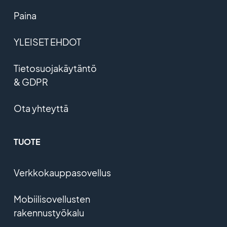
Paina
YLEISET EHDOT
Tietosuojakäytäntö
& GDPR
Ota yhteyttä
TUOTE
Verkkokauppasovellus
Mobiilisovellusten
rakennustyökalu