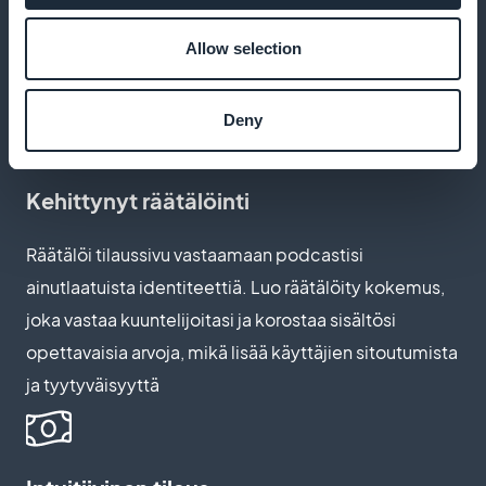
jolloin sinulla on enemmän resursseja investoida
Allow selection
uudelleen laadukkaiden koulutuspodcastien
luomiseen ja sovelluksesi parantamiseen
Deny
Kehittynyt räätälöinti
Räätälöi tilaussivu vastaamaan podcastisi
ainutlaatuista identiteettiä. Luo räätälöity kokemus,
joka vastaa kuuntelijoitasi ja korostaa sisältösi
opettavaisia arvoja, mikä lisää käyttäjien sitoutumista
ja tyytyväisyyttä