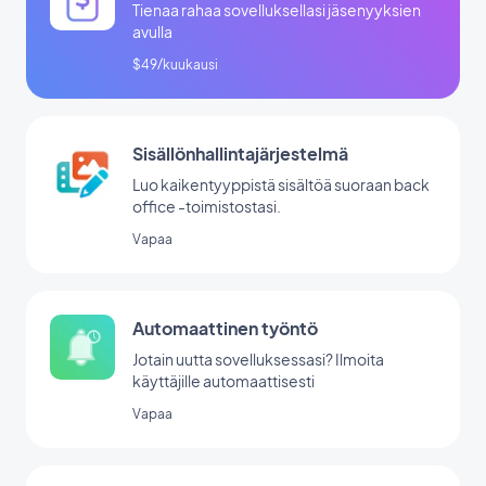
Tienaa rahaa sovelluksellasi jäsenyyksien
avulla
$49/kuukausi
Sisällönhallintajärjestelmä
Luo kaikentyyppistä sisältöä suoraan back
office -toimistostasi.
Vapaa
Automaattinen työntö
Jotain uutta sovelluksessasi? Ilmoita
käyttäjille automaattisesti
Vapaa