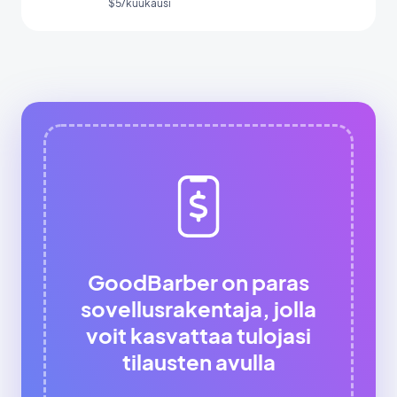
$5/kuukausi
GoodBarber on paras
sovellusrakentaja, jolla
voit kasvattaa tulojasi
tilausten avulla