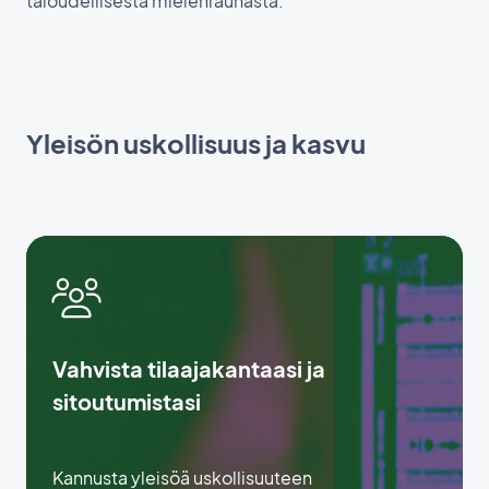
taloudellisesta mielenrauhasta.
Yleisön uskollisuus ja kasvu
Vahvista tilaajakantaasi ja
sitoutumistasi
Kannusta yleisöä uskollisuuteen