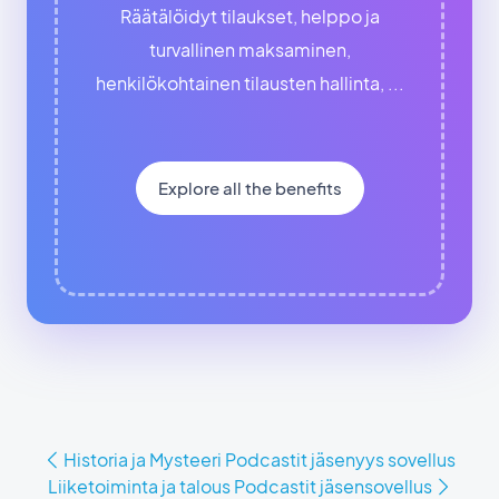
Räätälöidyt tilaukset, helppo ja
turvallinen maksaminen,
henkilökohtainen tilausten hallinta, ...
Explore all the benefits
Historia ja Mysteeri Podcastit jäsenyys sovellus
Liiketoiminta ja talous Podcastit jäsensovellus