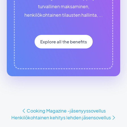
turvallinen maksaminen,
henkilökohtainen tilausten hallinta, ...
Explore all the benefits
Cooking Magazine -jäsenyyssovellus
Henkilökohtainen kehitys lehden jäsensovellus