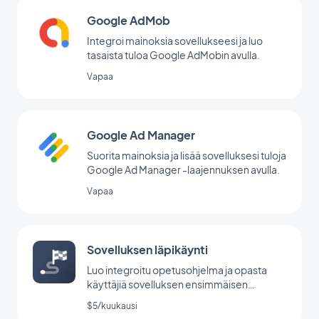
Google AdMob
Integroi mainoksia sovellukseesi ja luo
tasaista tuloa Google AdMobin avulla.
Vapaa
Google Ad Manager
Suorita mainoksia ja lisää sovelluksesi tuloja
Google Ad Manager -laajennuksen avulla.
Vapaa
Sovelluksen läpikäynti
Luo integroitu opetusohjelma ja opasta
käyttäjiä sovelluksen ensimmäisen
käynnistyksen aikana.
$5/kuukausi