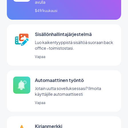
avulla
$49/kuukausi
Sisällönhallintajärjestelmä
Luo kaikentyyppistä sisältöä suoraan back
office -toimistostasi.
Vapaa
Automaattinen työntö
Jotain uutta sovelluksessasi? Ilmoita
käyttäjille automaattisesti
Vapaa
Kirjanmerkki