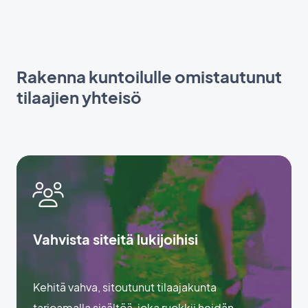
Rakenna kuntoilulle omistautunut
tilaajien yhteisö
Vahvista siteitä lukijoihisi
Kehitä vahva, sitoutunut tilaajakunta
tarjoamalla sisältöä, joka ruokkii heidän