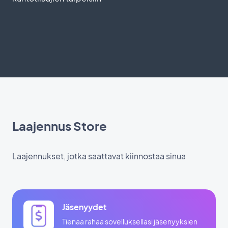
Laajennus Store
Laajennukset, jotka saattavat kiinnostaa sinua
Jäsenyydet
Tienaa rahaa sovelluksellasi jäsenyyksien