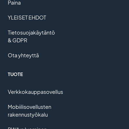
Paina
YLEISET EHDOT
Tietosuojakäytäntö
& GDPR
Ota yhteyttä
TUOTE
Verkkokauppasovellus
Mobiilisovellusten
rakennustyökalu