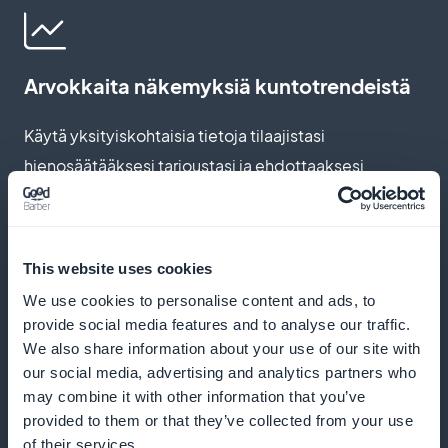
Arvokkaita näkemyksiä kuntotrendeistä
Käytä yksityiskohtaisia tietoja tilaajistasi
hienosäätääksesi tarjoustasi ja ehdottaaksesi
sisältöä, joka vastaa tehokkaasti heidän kunto-
odotuksiaan
This website uses cookies
We use cookies to personalise content and ads, to
Lisää tarjousten näkyvyyttä
provide social media features and to analyse our traffic.
We also share information about your use of our site with
Integroi sovellukseesi houkuttelevia widgettejä, joilla
our social media, advertising and analytics partners who
may combine it with other information that you’ve
korostat tilauksiasi ja kiinnität huomiota terveyden ja
provided to them or that they’ve collected from your use
hyvinvoinnin parantamiseen tähtäävään
of their services.