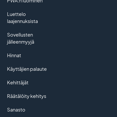
PWA:n luominen
Luettelo
laajennuksista
Sovellusten
jälleenmyyjä
Hinnat
Käyttäjien palaute
Kehittäjät
Räätälöity kehitys
Sanasto