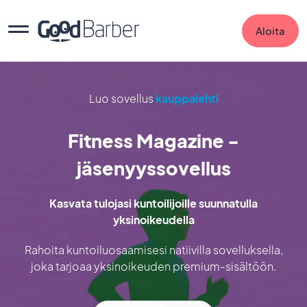
Aloita
Luo sovellus
kauppalehti
Fitness Magazine -
jäsenyyssovellus
Kasvata tulojasi kuntoilijoille suunnatulla
yksinoikeudella
Rahoita kuntoiluosaamisesi natiivilla sovelluksella,
joka tarjoaa yksinoikeuden premium-sisältöön.