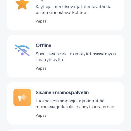
Käyttäjät merkitsevät ja tallentavat heitä
eniten kiinnostavat kohteet.
Vapaa
Offline
Sovelluksesi sisältö on käytettävissä myös
ilman yhteyttä.
Vapaa
Sisäinen mainospalvelin
Luo mainoskampanjoita ja kierrättää
mainoksia, jotka olet lisännyt suoraan back
office -palvelussasi.
Vapaa