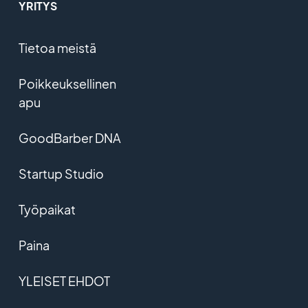
YRITYS
Tietoa meistä
Poikkeuksellinen
apu
GoodBarber DNA
Startup Studio
Työpaikat
Paina
YLEISET EHDOT