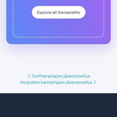
Explore all the benefits
Golfharrastajien jäsensovellus
Koripallon kannattajien jäsensovellus