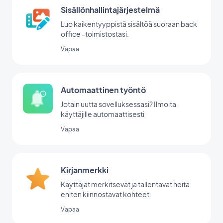
Sisällönhallintajärjestelmä
Luo kaikentyyppistä sisältöä suoraan back
office -toimistostasi.
Vapaa
Automaattinen työntö
Jotain uutta sovelluksessasi? Ilmoita
käyttäjille automaattisesti
Vapaa
Kirjanmerkki
Käyttäjät merkitsevät ja tallentavat heitä
eniten kiinnostavat kohteet.
Vapaa