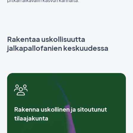
pitkän aikavälin kasvun kannalta.
Rakentaa uskollisuutta
jalkapallofanien keskuudessa
Rakenna uskollinen ja sitoutunut
tilaajakunta