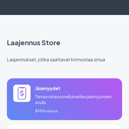
Laajennus Store
Laajennukset, jotka saattavat kiinnostaa sinua
Jäsenyydet
Tienaa rahaa sovelluksellasi jäsenyyksien
avulla
$49/kuukausi