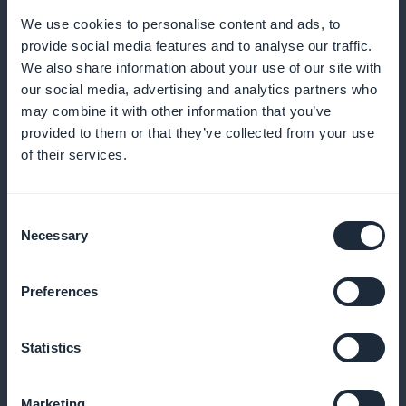
We use cookies to personalise content and ads, to
provide social media features and to analyse our traffic.
Ja paljon muuta
We also share information about your use of our site with
our social media, advertising and analytics partners who
may combine it with other information that you’ve
provided to them or that they’ve collected from your use
of their services.
Consent
Yksityiskohtaiset tilastot tilaajistasi
Necessary
Selection
Visualisoi strategioiden vaikutus tilaajien
Preferences
käyttäytymistä koskevien tarkkojen tietojen avulla
Statistics
Myynninedistämistarkoituksessa widget
Marketing