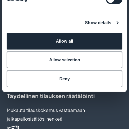
sovelluksessasi
Houkuttele uusia tilaajia kampanjoilla, jotka näkyvät
Show details
suoraan etusivulta
Allow all
Nollaprovisiota tuloistasi
Allow selection
Maksimoi voittosi: tilaustuloista ei tehdä vähennyksiä
Deny
Täydellinen tilauksen räätälöinti
Mukauta tilauskokemus vastaamaan
jalkapallosisältösi henkeä