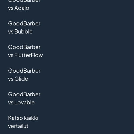
vs Adalo
GoodBarber
vs Bubble
GoodBarber
vs FlutterFlow
GoodBarber
vs Glide
GoodBarber
vs Lovable
Katso kaikki
vertailut