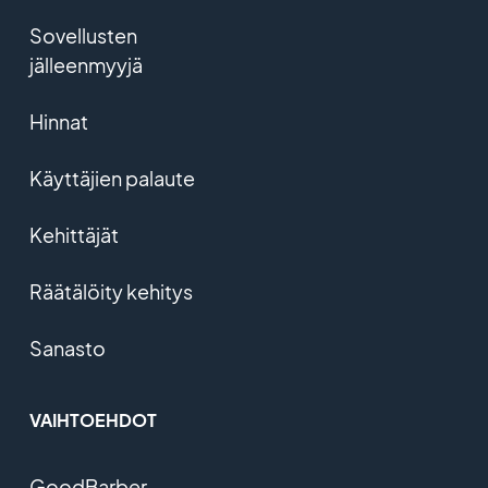
Sovellusten
jälleenmyyjä
Hinnat
Käyttäjien palaute
Kehittäjät
Räätälöity kehitys
Sanasto
VAIHTOEHDOT
GoodBarber