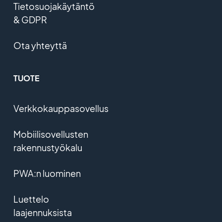
Tietosuojakäytäntö
& GDPR
Ota yhteyttä
TUOTE
Verkkokauppasovellus
Mobiilisovellusten
rakennustyökalu
PWA:n luominen
Luettelo
laajennuksista