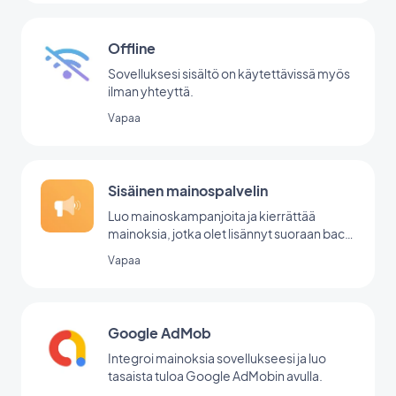
Offline
Sovelluksesi sisältö on käytettävissä myös
ilman yhteyttä.
Vapaa
Sisäinen mainospalvelin
Luo mainoskampanjoita ja kierrättää
mainoksia, jotka olet lisännyt suoraan back
office -palvelussasi.
Vapaa
Google AdMob
Integroi mainoksia sovellukseesi ja luo
tasaista tuloa Google AdMobin avulla.