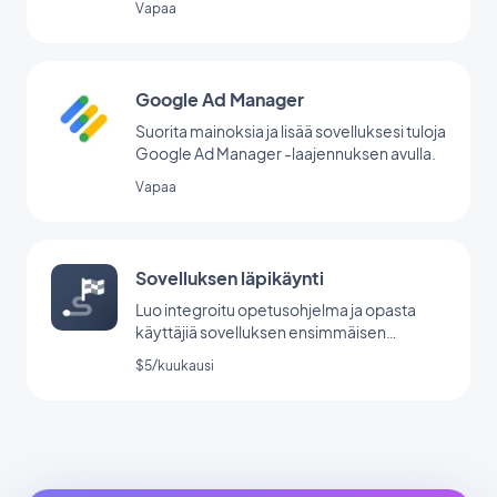
Vapaa
Google Ad Manager
Suorita mainoksia ja lisää sovelluksesi tuloja
Google Ad Manager -laajennuksen avulla.
Vapaa
Sovelluksen läpikäynti
Luo integroitu opetusohjelma ja opasta
käyttäjiä sovelluksen ensimmäisen
käynnistyksen aikana.
$5/kuukausi