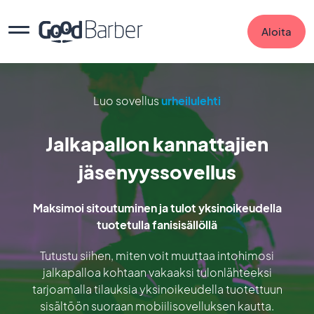
Aloita
Luo sovellus
urheilulehti
Jalkapallon kannattajien
jäsenyyssovellus
Maksimoi sitoutuminen ja tulot yksinoikeudella
tuotetulla fanisisällöllä
Tutustu siihen, miten voit muuttaa intohimosi
jalkapalloa kohtaan vakaaksi tulonlähteeksi
tarjoamalla tilauksia yksinoikeudella tuotettuun
sisältöön suoraan mobiilisovelluksen kautta.