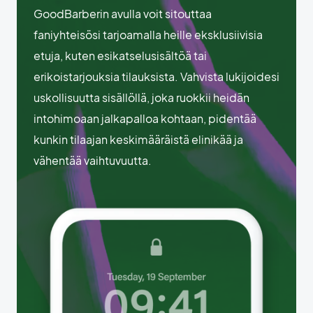
GoodBarberin avulla voit sitouttaa
faniyhteisösi tarjoamalla heille eksklusiivisia
etuja, kuten esikatselusisältöä tai
erikoistarjouksia tilauksista. Vahvista lukijoidesi
uskollisuutta sisällöllä, joka ruokkii heidän
intohimoaan jalkapalloa kohtaan, pidentää
kunkin tilaajan keskimääräistä elinikää ja
vähentää vaihtuvuutta.