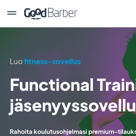
Luo
fitness-sovellus
Functional Train
jäsenyyssovell
Rahoita koulutusohjelmasi premium-tilauks