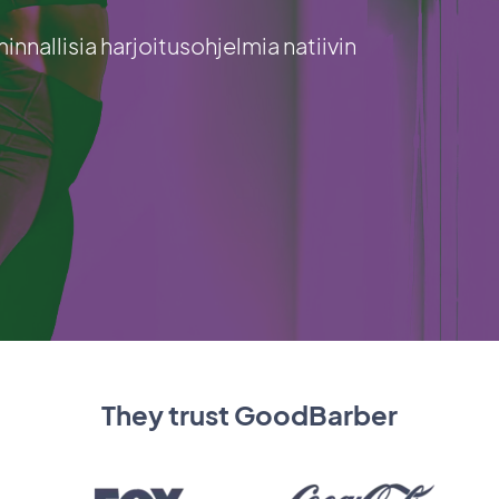
innallisia harjoitusohjelmia natiivin
They trust GoodBarber