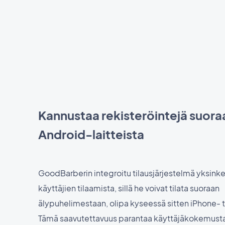
Kannustaa rekisteröintejä suora
Android-laitteista
GoodBarberin integroitu tilausjärjestelmä yksinke
käyttäjien tilaamista, sillä he voivat tilata suoraan
älypuhelimestaan, olipa kyseessä sitten iPhone- t
Tämä saavutettavuus parantaa käyttäjäkokemusta