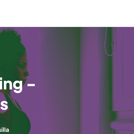
ing -
us
illa