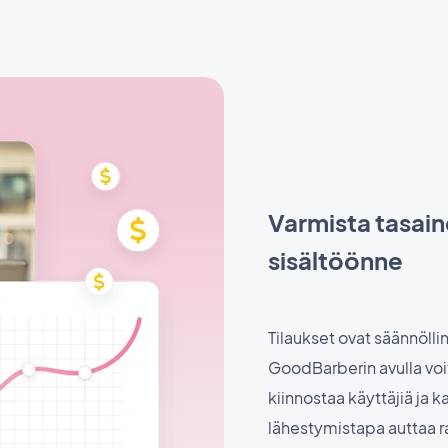
Varmista tasain
sisältöönne
Tilaukset ovat säännölli
GoodBarberin avulla voit
kiinnostaa käyttäjiä ja 
lähestymistapa auttaa r