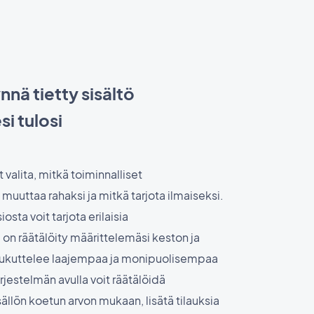
nnä tietty sisältö
i tulosi
 valita, mitkä toiminnalliset
 muuttaa rahaksi ja mitkä tarjota ilmaiseksi.
sta voit tarjota erilaisia
a on räätälöity määrittelemäsi keston ja
oukuttelee laajempaa ja monipuolisempaa
jestelmän avulla voit räätälöidä
llön koetun arvon mukaan, lisätä tilauksia