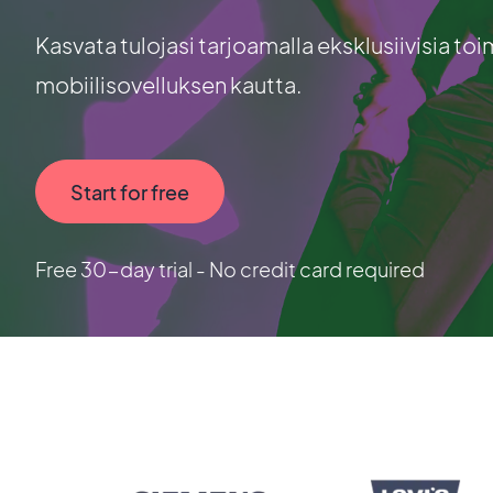
Kasvata tulojasi tarjoamalla eksklusiivisia toim
mobiilisovelluksen kautta.
Start for free
Free 30-day trial - No credit card required