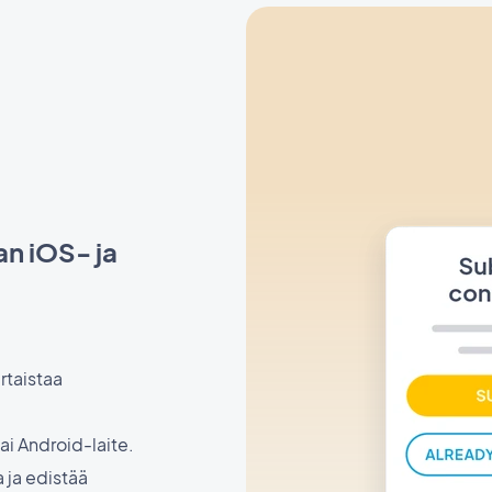
an iOS- ja
rtaistaa
ai Android-laite.
 ja edistää