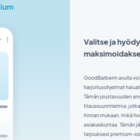
Valitse ja hyödy
maksimoidakses
GoodBarberin avulla voit
harjoitusohjelmat haluat
Tämän joustavuuden ansio
tilaussuunnitelmia, jotk
hinnan mukaan, mikä h
asiakaskuntaa. Tämän jär
tarjouksesi premium-sisä