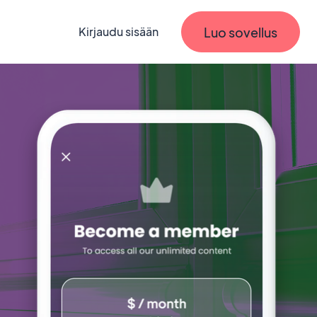
Luo sovellus
Kirjaudu sisään