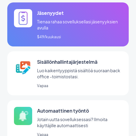
Jäsenyydet
Tienaa rahaa sovelluksellasi jäsenyyksien
avulla
$49/kuukausi
Sisällönhallintajärjestelmä
Luo kaikentyyppistä sisältöä suoraan back
office -toimistostasi.
Vapaa
Automaattinen työntö
Jotain uutta sovelluksessasi? Ilmoita
käyttäjille automaattisesti
Vapaa