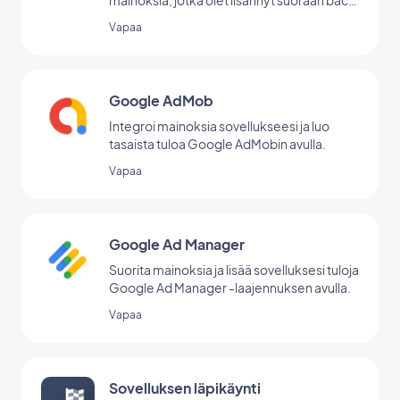
office -palvelussasi.
Vapaa
Google AdMob
Integroi mainoksia sovellukseesi ja luo
tasaista tuloa Google AdMobin avulla.
Vapaa
Google Ad Manager
Suorita mainoksia ja lisää sovelluksesi tuloja
Google Ad Manager -laajennuksen avulla.
Vapaa
Sovelluksen läpikäynti