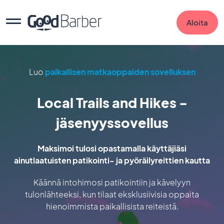
Aloita
Luo
paikallisen matkaoppaiden sovelluksen
Local Trails and Hikes -
jäsenyyssovellus
Maksimoi tulosi opastamalla käyttäjiäsi
ainutlaatuisten patikointi- ja pyöräilyreittien kautta
Käännä intohimosi patikointiin ja kävelyyn
tulonlähteeksi, kun tilaat eksklusiivisia oppaita
hienoimmista paikallisista reiteistä.