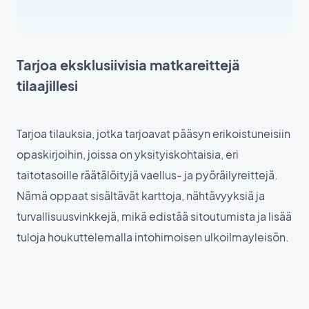
Tarjoa eksklusiivisia matkareittejä
tilaajillesi
Tarjoa tilauksia, jotka tarjoavat pääsyn erikoistuneisiin
opaskirjoihin, joissa on yksityiskohtaisia, eri
taitotasoille räätälöityjä vaellus- ja pyöräilyreittejä.
Nämä oppaat sisältävät karttoja, nähtävyyksiä ja
turvallisuusvinkkejä, mikä edistää sitoutumista ja lisää
tuloja houkuttelemalla intohimoisen ulkoilmayleisön.