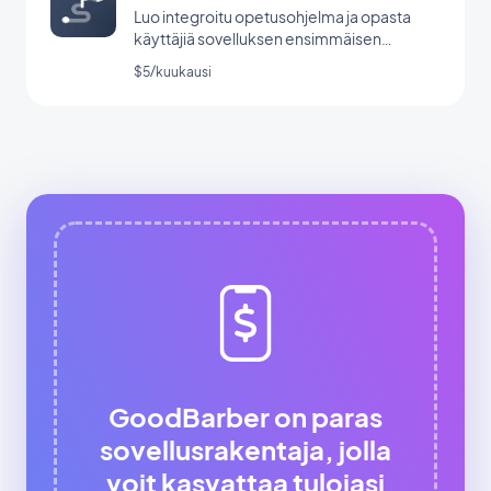
Luo integroitu opetusohjelma ja opasta
käyttäjiä sovelluksen ensimmäisen
käynnistyksen aikana.
$5/kuukausi
GoodBarber on paras
sovellusrakentaja, jolla
voit kasvattaa tulojasi