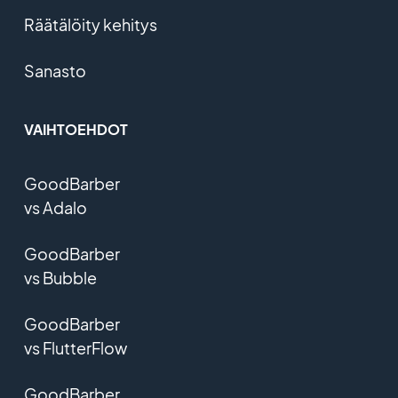
Räätälöity kehitys
Sanasto
VAIHTOEHDOT
GoodBarber
vs Adalo
GoodBarber
vs Bubble
GoodBarber
vs FlutterFlow
GoodBarber