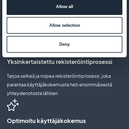
Mukautettavat tilaussivut
Allow all
Muokkaa tilaussivusi vastaamaan seikkailun ja
tutkimusmatkojen teemaa, mikä vahvistaa uusien
Allow selection
tilaajien kiinnostusta
Deny
Yksinkertaistettu rekisteröintiprosessi
Tarjoa selkeä ja nopea rekisteröintiprosessi, joka
parantaa käyttäjäkokemusta heti ensimmäisestä
yhteydenotosta lähtien
Optimoitu käyttäjäkokemus