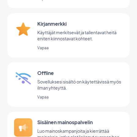
Kirjanmerkki
Käyttäjät merkitsevät ja tallentavat heitä
eniten kiinnostavat kohteet.
Vapaa
Offline
Sovelluksesi sisältö on käytettävissä myös
ilman yhteyttä.
Vapaa
Sisäinen mainospalvelin
Luo mainoskampanjoita ja kierrättää
mainoksia, jotka olet lisännyt suoraan back