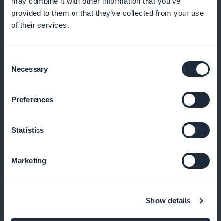
may combine it with other information that you’ve
tarpeita
provided to them or that they’ve collected from your use
of their services.
Kampanjat näkyvät vastaanotosta käsin
Consent
Necessary
Selection
Korosta tilauksia etusivulla houkutellaksesi
välittömästi uusia kävijöitä
Preferences
Statistics
Ei provisiota tuloista
Marketing
Hyödy 100 %:sta tilaustuloistasi ilman GoodBarberin
tekemiä vähennyksiä
Show details