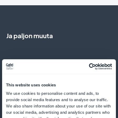
Ja paljon muuta
Yksityiskohtainen analyysi käyttäjän
This website uses cookies
toiminnasta
We use cookies to personalise content and ads, to
provide social media features and to analyse our traffic.
Katso sitoutuminen ja mukauta tarjouksesi
We also share information about your use of our site with
our social media, advertising and analytics partners who
vastaamaan paremmin retkeilijöiden ja pyöräilijöiden