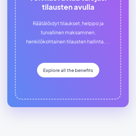
tilausten avulla
Räätälöidyt tilaukset, helppo ja
turvallinen maksaminen,
henkilökohtainen tilausten hallinta, ...
Explore all the benefits