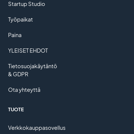
Startup Studio
Työpaikat
Paina
YLEISET EHDOT
Tietosuojakäytäntö
& GDPR
Ota yhteyttä
TUOTE
Verkkokauppasovellus