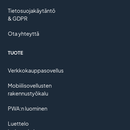
Tietosuojakäytäntö
& GDPR
Ota yhteyttä
TUOTE
Verkkokauppasovellus
Mobiilisovellusten
rakennustyökalu
PWA:n luominen
Luettelo