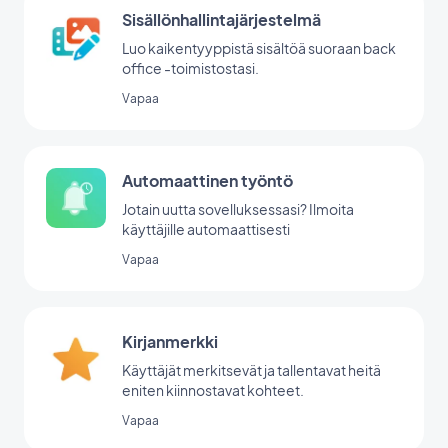
Sisällönhallintajärjestelmä
Luo kaikentyyppistä sisältöä suoraan back
office -toimistostasi.
Vapaa
Automaattinen työntö
Jotain uutta sovelluksessasi? Ilmoita
käyttäjille automaattisesti
Vapaa
Kirjanmerkki
Käyttäjät merkitsevät ja tallentavat heitä
eniten kiinnostavat kohteet.
Vapaa