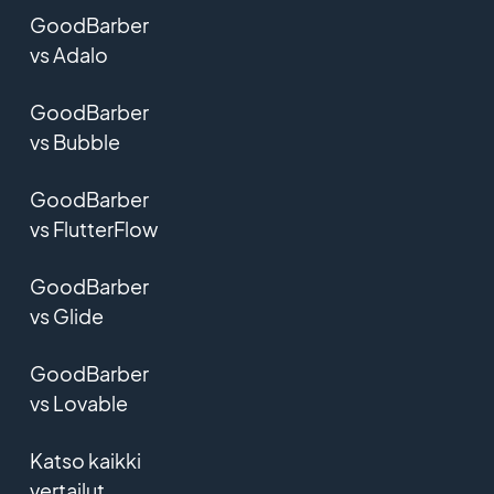
GoodBarber
vs Adalo
GoodBarber
vs Bubble
GoodBarber
vs FlutterFlow
GoodBarber
vs Glide
GoodBarber
vs Lovable
Katso kaikki
vertailut