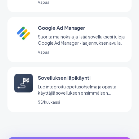
Vapaa
Google Ad Manager
Suorita mainoksia ja lisää sovelluksesi tuloja
Google Ad Manager -laajennuksen avulla.
Vapaa
Sovelluksen läpikäynti
Luo integroitu opetusohjelma ja opasta
käyttäjiä sovelluksen ensimmäisen
käynnistyksen aikana.
$5/kuukausi