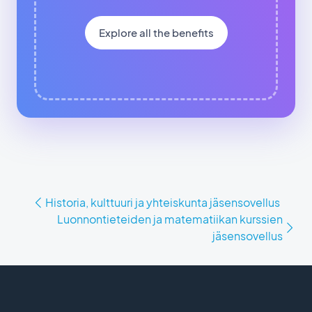
Explore all the benefits
Historia, kulttuuri ja yhteiskunta jäsensovellus
Luonnontieteiden ja matematiikan kurssien
jäsensovellus