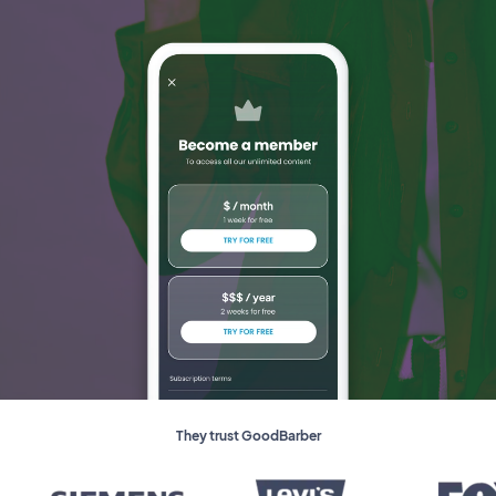
They trust GoodBarber