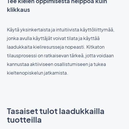
Tee kielen oppimisesta helppoa kuin
klikkaus
Käytä yksinkertaista ja intuitiivista käyttöliittymää,
jonka avulla käyttäjät voivat tilata ja käyttää
laadukkaita kieliresursseja nopeasti. Kitkaton
tilausprosessi on ratkaisevan tärkeä, jotta voidaan
kannustaa aktiiviseen osallistumiseen ja tukea
kieltenopiskelun jatkamista.
Tasaiset tulot laadukkailla
tuotteilla