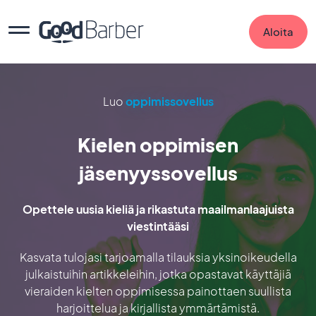
Aloita
Luo
oppimissovellus
Kielen oppimisen
jäsenyyssovellus
Opettele uusia kieliä ja rikastuta maailmanlaajuista
viestintääsi
Kasvata tulojasi tarjoamalla tilauksia yksinoikeudella
julkaistuihin artikkeleihin, jotka opastavat käyttäjiä
vieraiden kielten oppimisessa painottaen suullista
harjoittelua ja kirjallista ymmärtämistä.