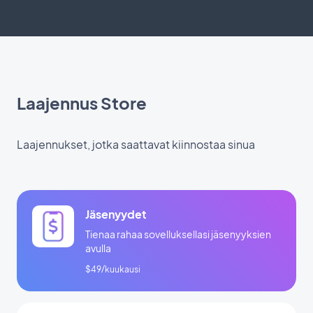
Laajennus Store
Laajennukset, jotka saattavat kiinnostaa sinua
Jäsenyydet
Tienaa rahaa sovelluksellasi jäsenyyksien
avulla
$49/kuukausi