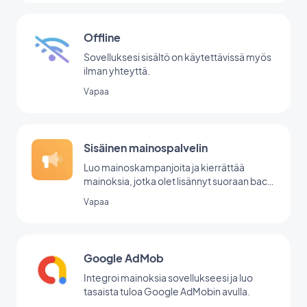
Offline
Sovelluksesi sisältö on käytettävissä myös
ilman yhteyttä.
Vapaa
Sisäinen mainospalvelin
Luo mainoskampanjoita ja kierrättää
mainoksia, jotka olet lisännyt suoraan back
office -palvelussasi.
Vapaa
Google AdMob
Integroi mainoksia sovellukseesi ja luo
tasaista tuloa Google AdMobin avulla.