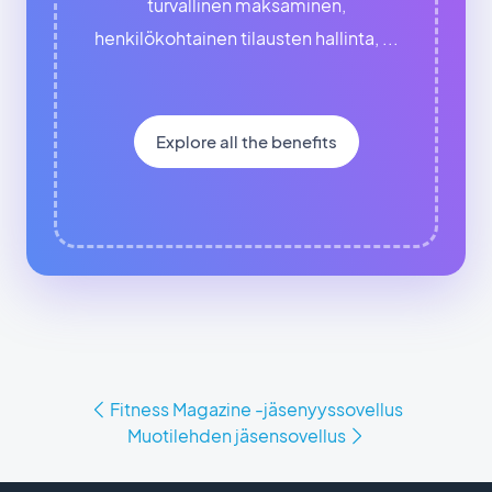
turvallinen maksaminen,
henkilökohtainen tilausten hallinta, ...
Explore all the benefits
Fitness Magazine -jäsenyyssovellus
Muotilehden jäsensovellus