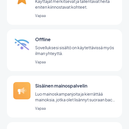
Käyttäjät merkitsevät ja tallentavat heitä
eniten kiinnostavat kohteet.
Vapaa
Offline
Sovelluksesi sisältö on käytettävissä myös
ilman yhteyttä.
Vapaa
Sisäinen mainospalvelin
Luo mainoskampanjoita ja kierrättää
mainoksia, jotka olet lisännyt suoraan back
office -palvelussasi.
Vapaa