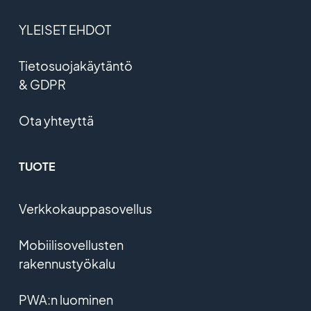
YLEISET EHDOT
Tietosuojakäytäntö
& GDPR
Ota yhteyttä
TUOTE
Verkkokauppasovellus
Mobiilisovellusten
rakennustyökalu
PWA:n luominen