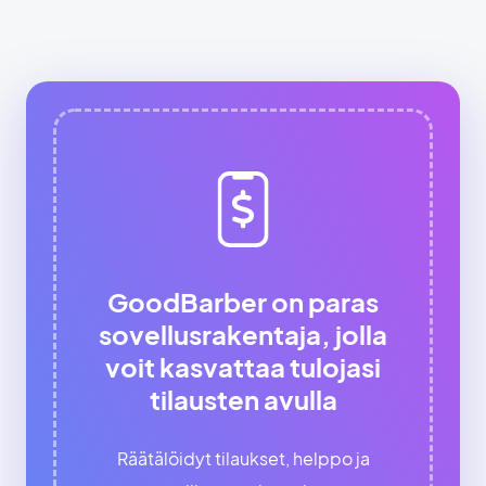
GoodBarber on paras
sovellusrakentaja, jolla
voit kasvattaa tulojasi
tilausten avulla
Räätälöidyt tilaukset, helppo ja