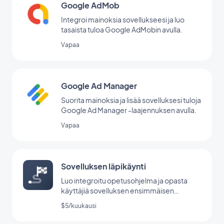
Google AdMob
Integroi mainoksia sovellukseesi ja luo
tasaista tuloa Google AdMobin avulla.
Vapaa
Google Ad Manager
Suorita mainoksia ja lisää sovelluksesi tuloja
Google Ad Manager -laajennuksen avulla.
Vapaa
Sovelluksen läpikäynti
Luo integroitu opetusohjelma ja opasta
käyttäjiä sovelluksen ensimmäisen
käynnistyksen aikana.
$5/kuukausi