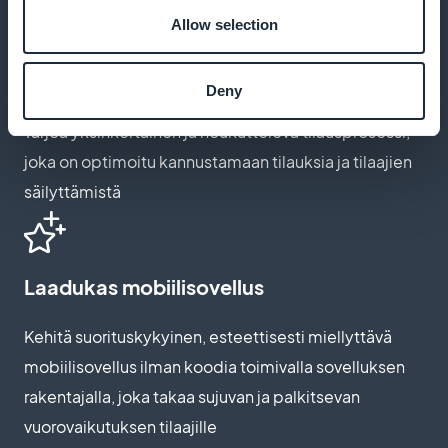
Allow selection
Rekisteröinti on helppoa intuitiivisen
suunnittelun ansiosta
Deny
Tarjoa yksinkertainen ja houkutteleva tilausprosessi,
joka on optimoitu kannustamaan tilauksia ja tilaajien
säilyttämistä
Laadukas mobiilisovellus
Kehitä suorituskykyinen, esteettisesti miellyttävä
mobiilisovellus ilman koodia toimivalla sovelluksen
rakentajalla, joka takaa sujuvan ja palkitsevan
vuorovaikutuksen tilaajille