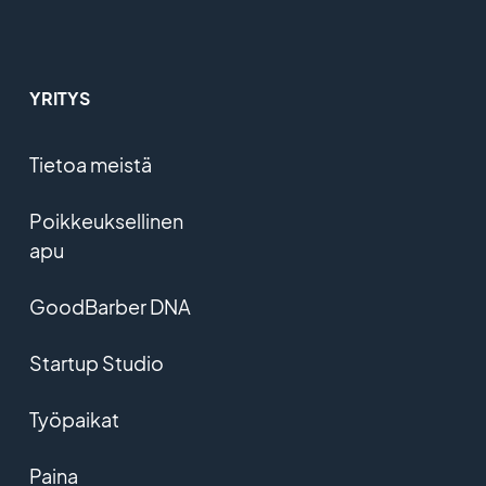
YRITYS
Tietoa meistä
Poikkeuksellinen
apu
GoodBarber DNA
Startup Studio
Työpaikat
Paina