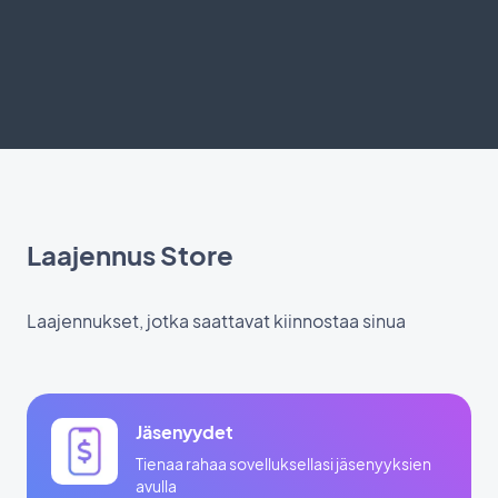
Laajennus Store
Laajennukset, jotka saattavat kiinnostaa sinua
Jäsenyydet
Tienaa rahaa sovelluksellasi jäsenyyksien
avulla