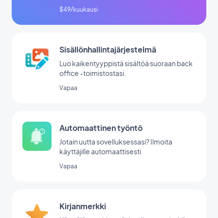
$49/kuukausi
Sisällönhallintajärjestelmä
Luo kaikentyyppistä sisältöä suoraan back
office -toimistostasi.
Vapaa
Automaattinen työntö
Jotain uutta sovelluksessasi? Ilmoita
käyttäjille automaattisesti
Vapaa
Kirjanmerkki