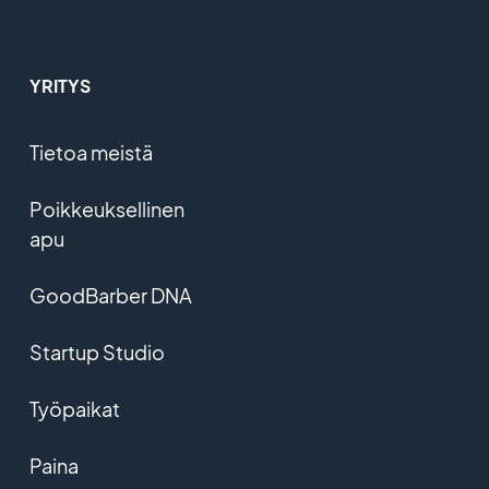
YRITYS
Tietoa meistä
Poikkeuksellinen
apu
GoodBarber DNA
Startup Studio
Työpaikat
Paina