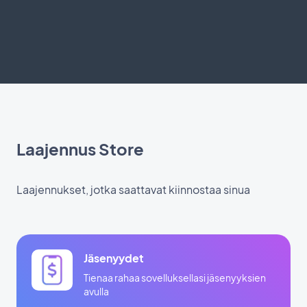
Laajennus Store
Laajennukset, jotka saattavat kiinnostaa sinua
Jäsenyydet
Tienaa rahaa sovelluksellasi jäsenyyksien
avulla