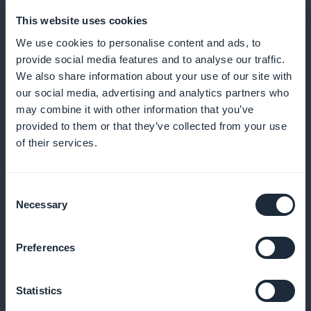
This website uses cookies
We use cookies to personalise content and ads, to
provide social media features and to analyse our traffic.
We also share information about your use of our site with
Valokuvalaitteiden valinta
our social media, advertising and analytics partners who
may combine it with other information that you’ve
Valitse parhaat laitteet, jotka sopivat kuvaustyyliisi ja
provided to them or that they’ve collected from your use
-tarpeisiisi, kameroista objektiiveihin ja tarvikkeisiin
of their services.
Consent
Kuva-arkiston hallinta
Necessary
Selection
Järjestä ja suojaa valokuva-arkistosi helposti
Preferences
saataville ja käytettäväksi. Opi parhaat tavat tallentaa
ja säilyttää digitaalisia ja painettuja kuvia
Statistics