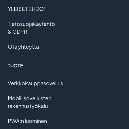
YLEISET EHDOT
Tietosuojakäytäntö
& GDPR
Ota yhteyttä
TUOTE
Verkkokauppasovellus
Mobiilisovellusten
rakennustyökalu
PWA:n luominen