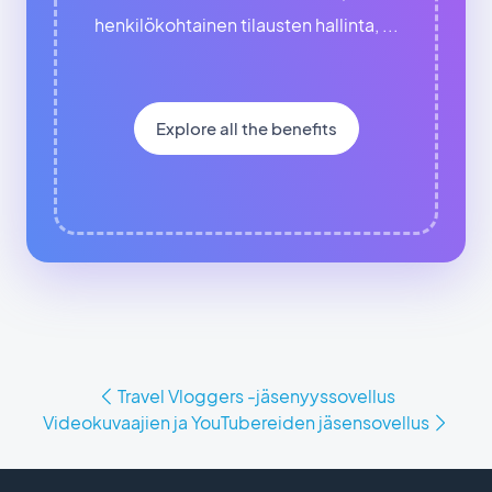
henkilökohtainen tilausten hallinta, ...
Explore all the benefits
Travel Vloggers -jäsenyyssovellus
Videokuvaajien ja YouTubereiden jäsensovellus