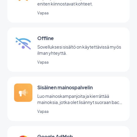
eniten kiinnostavat kohteet.
Vapaa
Offline
Sovelluksesi sisältö on käytettävissä myös
ilman yhteyttä.
Vapaa
Sisäinen mainospalvelin
Luo mainoskampanjoita ja kierrättää
mainoksia, jotka olet lisännyt suoraan back
office -palvelussasi.
Vapaa
Google AdMob