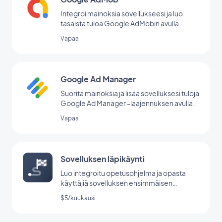
Integroi mainoksia sovellukseesi ja luo
tasaista tuloa Google AdMobin avulla.
Vapaa
Google Ad Manager
Suorita mainoksia ja lisää sovelluksesi tuloja
Google Ad Manager -laajennuksen avulla.
Vapaa
Sovelluksen läpikäynti
Luo integroitu opetusohjelma ja opasta
käyttäjiä sovelluksen ensimmäisen
käynnistyksen aikana.
$5/kuukausi