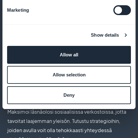
Marketing
Ainutlaatuisen taiteellisen tyylin
kehittäminen
Show details
Tutki, miten voit kehittää ja hioa taiteellista tyyliäsi,
joka erottaa sinut muista. Resurssimme opastavat
Allow all
sinua löytämään ja hiomaan visuaalisen äänesi
Allow selection
Sosiaalisten verkostojen käyttö
Deny
valokuvaajille
Maksimoi läsnäolosi sosiaalisissa verkostoissa, jotta
tavoitat laajemman yleisön. Tutustu strategioihin,
joiden avulla voit olla tehokkaasti yhteydessä