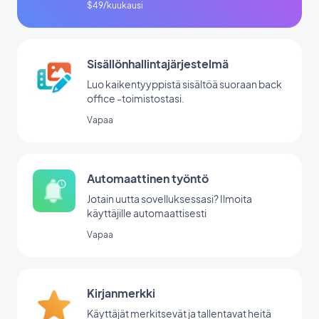
$49/kuukausi
Sisällönhallintajärjestelmä
Luo kaikentyyppistä sisältöä suoraan back
office -toimistostasi.
Vapaa
Automaattinen työntö
Jotain uutta sovelluksessasi? Ilmoita
käyttäjille automaattisesti
Vapaa
Kirjanmerkki
Käyttäjät merkitsevät ja tallentavat heitä