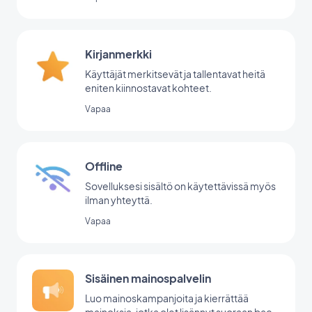
Kirjanmerkki
Käyttäjät merkitsevät ja tallentavat heitä
eniten kiinnostavat kohteet.
Vapaa
Offline
Sovelluksesi sisältö on käytettävissä myös
ilman yhteyttä.
Vapaa
Sisäinen mainospalvelin
Luo mainoskampanjoita ja kierrättää
mainoksia, jotka olet lisännyt suoraan back