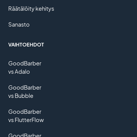
Räätälöity kehitys
Sanasto
VAIHTOEHDOT
GoodBarber
vs Adalo
GoodBarber
vs Bubble
GoodBarber
vs FlutterFlow
GoodBarber