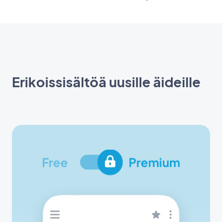
Erikoissisältöä uusille äideille