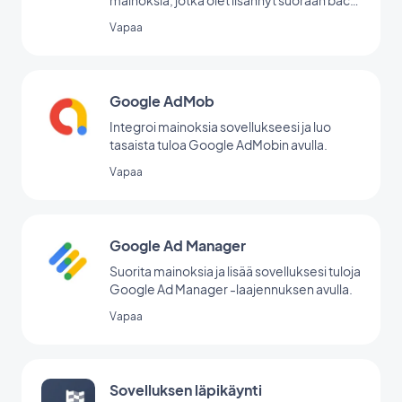
office -palvelussasi.
Vapaa
Google AdMob
Integroi mainoksia sovellukseesi ja luo
tasaista tuloa Google AdMobin avulla.
Vapaa
Google Ad Manager
Suorita mainoksia ja lisää sovelluksesi tuloja
Google Ad Manager -laajennuksen avulla.
Vapaa
Sovelluksen läpikäynti