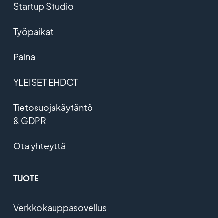
Startup Studio
Työpaikat
Paina
YLEISET EHDOT
Tietosuojakäytäntö
& GDPR
Ota yhteyttä
TUOTE
Verkkokauppasovellus