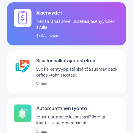
Jäsenyydet
Tienaa rahaa sovelluksellasi jäsenyyksien
avulla
$49/kuukausi
Sisällönhallintajärjestelmä
Luo kaikentyyppistä sisältöä suoraan back
office -toimistostasi.
Vapaa
Automaattinen työntö
Jotain uutta sovelluksessasi? Ilmoita
käyttäjille automaattisesti
Vapaa