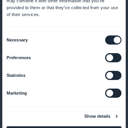
may combine it with other information that you’ve
provided to them or that they’ve collected from your use
Seuraa sitoutumista ja ohjelman tehokkuutta, jotta
of their services.
voit jatkuvasti parantaa tarjontaasi
Consent
Necessary
Selection
Suora myynninedistäminen
hakemuksessa
Preferences
Korosta uusia ohjelmia, jotta käyttäjät pysyvät
Statistics
motivoituneina ja sitoutuneina
Marketing
Täydellinen tulon säilyttäminen
Show details
Hyödy 100 %:sta tuottamistasi tuloista,