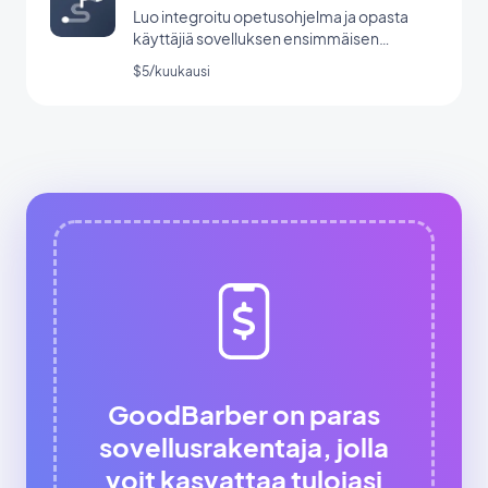
Luo integroitu opetusohjelma ja opasta
käyttäjiä sovelluksen ensimmäisen
käynnistyksen aikana.
$5/kuukausi
GoodBarber on paras
sovellusrakentaja, jolla
voit kasvattaa tulojasi