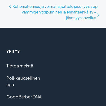
Kehonrakennus ja voimaharjoittelu jäsenyys app
Vammojen toipuminen ja ennaltaehkäisy -
jäsenyyssovellus
YRITYS
Tietoa meistä
Poikkeuksellinen
apu
GoodBarber DNA