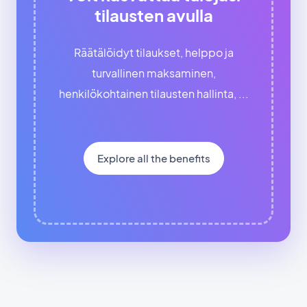
tilausten avulla
Räätälöidyt tilaukset, helppo ja
turvallinen maksaminen,
henkilökohtainen tilausten hallinta, ...
Explore all the benefits