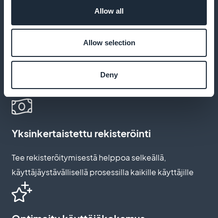
provisiovapaasti
Allow all
Allow selection
Mukauta tilaussivuja
Mukauta tilausvaihtoehtoja vastaamaan synnytyksen
Deny
jälkeisten ohjelmienne ainutlaatuisuutta
Yksinkertaistettu rekisteröinti
Tee rekisteröitymisestä helppoa selkeällä,
käyttäjäystävällisellä prosessilla kaikille käyttäjille