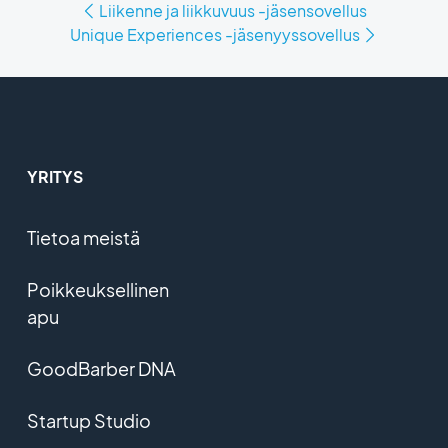
Liikenne ja liikkuvuus -jäsensovellus
Unique Experiences -jäsenyyssovellus
YRITYS
Tietoa meistä
Poikkeuksellinen
apu
GoodBarber DNA
Startup Studio