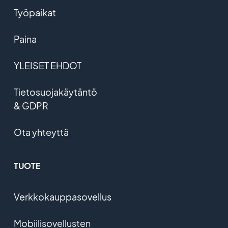
Työpaikat
Paina
YLEISET EHDOT
Tietosuojakäytäntö
& GDPR
Ota yhteyttä
TUOTE
Verkkokauppasovellus
Mobiilisovellusten