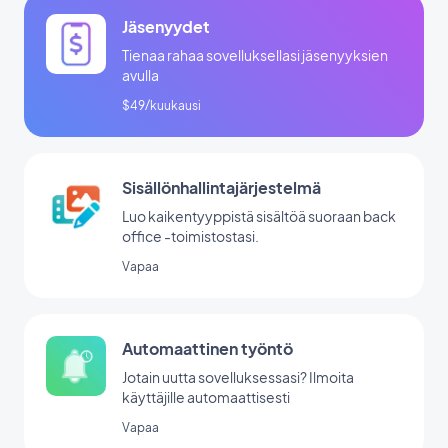
Jäsenyydet
Tienaa rahaa sovelluksellasi jäsenyyksien
avulla
$49/kuukausi
Sisällönhallintajärjestelmä
Luo kaikentyyppistä sisältöä suoraan back
office -toimistostasi.
Vapaa
Automaattinen työntö
Jotain uutta sovelluksessasi? Ilmoita
käyttäjille automaattisesti
Vapaa