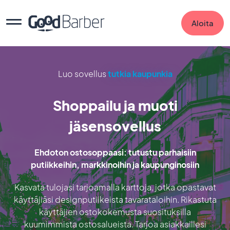
Aloita
Luo sovellus
tutkia kaupunkia
Shoppailu ja muoti
jäsensovellus
Ehdoton ostosoppaasi: tutustu parhaisiin
putiikkeihin, markkinoihin ja kaupunginosiin
Kasvata tulojasi tarjoamalla karttoja, jotka opastavat
käyttäjiäsi designputiikeista tavarataloihin. Rikastuta
käyttäjien ostokokemusta suosituksilla
kuumimmista ostosalueista. Tarjoa asiakkaillesi