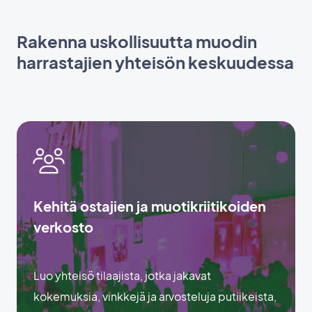
Rakenna uskollisuutta muodin
harrastajien yhteisön keskuudessa
Kehitä ostajien ja muotikriitikoiden
verkosto
Luo yhteisö tilaajista, jotka jakavat
kokemuksia, vinkkejä ja arvosteluja putiikeista,