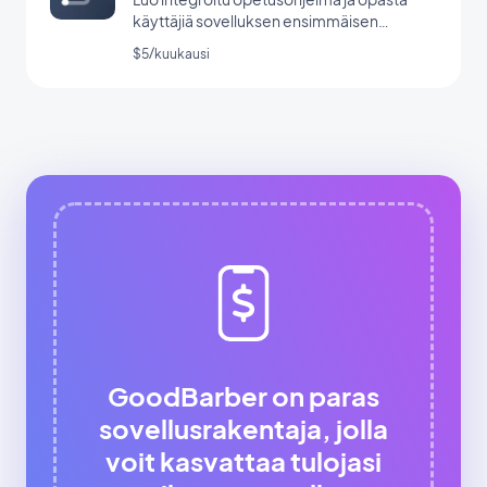
käyttäjiä sovelluksen ensimmäisen
käynnistyksen aikana.
$5/kuukausi
GoodBarber on paras
sovellusrakentaja, jolla
voit kasvattaa tulojasi