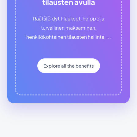
tilausten avulla
Räätälöidyt tilaukset, helppo ja
turvallinen maksaminen,
henkilökohtainen tilausten hallinta, ...
Explore all the benefits