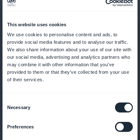
This website uses cookies
We use cookies to personalise content and ads, to
Vinkkejä optimaaliseen
provide social media features and to analyse our traffic.
ostokokemukseen
We also share information about your use of our site with
our social media, advertising and analytics partners who
Tarjoamme vinkkejä siitä, miten jokaisesta vierailusta
may combine it with other information that you’ve
provided to them or that they’ve collected from your use
saa parhaan hyödyn irti, mukaan lukien parhaat ajat
of their services.
väkijoukkojen välttämiseksi ja kauden must-have-
kappaleet
Consent
Necessary
Selection
Kampanja näkyvissä etusivulla
Preferences
Korosta uusia ja trendikkäitä toimipaikkoja