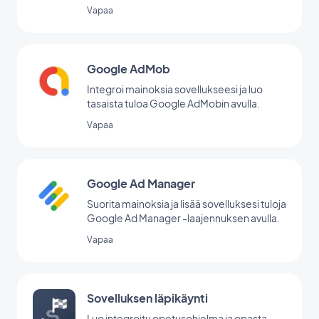
office -palvelussasi.
Vapaa
Google AdMob
Integroi mainoksia sovellukseesi ja luo
tasaista tuloa Google AdMobin avulla.
Vapaa
Google Ad Manager
Suorita mainoksia ja lisää sovelluksesi tuloja
Google Ad Manager -laajennuksen avulla.
Vapaa
Sovelluksen läpikäynti
Luo integroitu opetusohjelma ja opasta