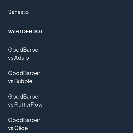
Sanasto
VAIHTOEHDOT
GoodBarber
vs Adalo
GoodBarber
vs Bubble
GoodBarber
vs FlutterFlow
GoodBarber
vs Glide