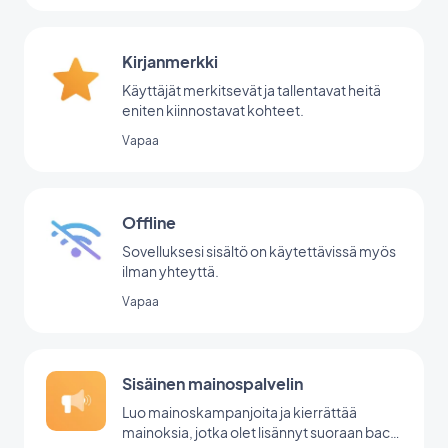
Kirjanmerkki
Käyttäjät merkitsevät ja tallentavat heitä
eniten kiinnostavat kohteet.
Vapaa
Offline
Sovelluksesi sisältö on käytettävissä myös
ilman yhteyttä.
Vapaa
Sisäinen mainospalvelin
Luo mainoskampanjoita ja kierrättää
mainoksia, jotka olet lisännyt suoraan back