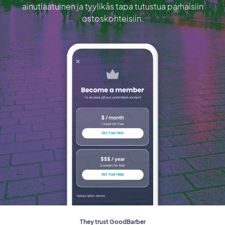
ainutlaatuinen ja tyylikäs tapa tutustua parhaisiin
ostoskohteisiin.
They trust GoodBarber