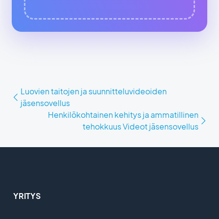
Luovien taitojen ja suunnitteluvideoiden
jäsensovellus
Henkilökohtainen kehitys ja ammatillinen
tehokkuus Videot jäsensovellus
YRITYS