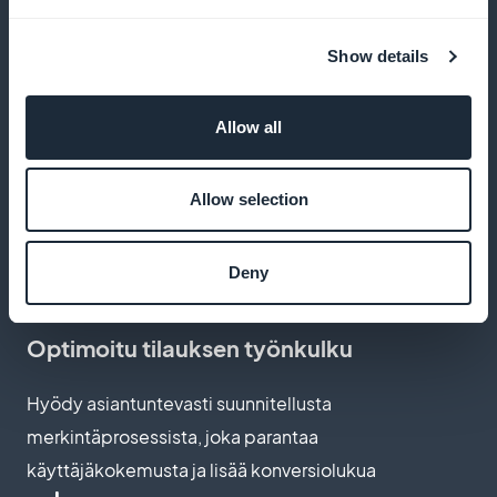
Maksimoi voittosi pitämällä 100 % tilaustuloistasi
ilman piilokustannuksia
Show details
Allow all
Mukautettavat tilaussivut
Allow selection
Räätälöi tilaussivut vastaamaan brändisi estetiikkaa ja
arvoja, mikä parantaa käyttäjäkokemusta
Deny
Optimoitu tilauksen työnkulku
Hyödy asiantuntevasti suunnitellusta
merkintäprosessista, joka parantaa
käyttäjäkokemusta ja lisää konversiolukua