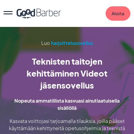
Aloita
Luo
harjoittelusovellus
Teknisten taitojen
kehittäminen Videot
jäsensovellus
Nopeuta ammatillista kasvuasi ainutlaatuisella
sisällöllä
Kasvata voittojasi tarjoamalla tilauksia, joilla pääset
käyttämään kehittyneitä opetusohjelmia ja teknistä