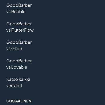
GoodBarber
vs Bubble
GoodBarber
vs FlutterFlow
GoodBarber
vs Glide
GoodBarber
vs Lovable
Katso kaikki
vertailut
SOSIAALINEN