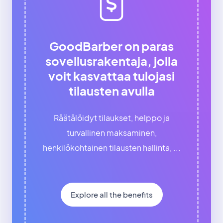
GoodBarber on paras
sovellusrakentaja, jolla
voit kasvattaa tulojasi
tilausten avulla
Räätälöidyt tilaukset, helppo ja
turvallinen maksaminen,
henkilökohtainen tilausten hallinta, ...
Explore all the benefits