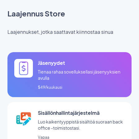
Laajennus Store
Laajennukset, jotka saattavat kiinnostaa sinua
Jäsenyydet
Tienaa rahaa sovelluksellasi jäsenyyksien
avulla
$49/kuukausi
Sisällönhallintajärjestelmä
Luo kaikentyyppistä sisältöä suoraan back
office -toimistostasi.
Vapaa