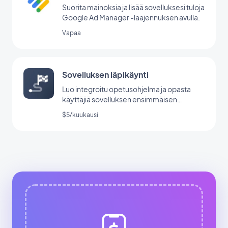
Suorita mainoksia ja lisää sovelluksesi tuloja
Google Ad Manager -laajennuksen avulla.
Vapaa
Sovelluksen läpikäynti
Luo integroitu opetusohjelma ja opasta
käyttäjiä sovelluksen ensimmäisen
käynnistyksen aikana.
$5/kuukausi