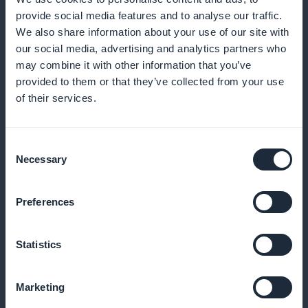
provide social media features and to analyse our traffic.
Tarkka analyysi tilaajien sitoutumisesta
We also share information about your use of our site with
our social media, advertising and analytics partners who
Seuraa vuorovaikutusta ja mukauta tarjouksiasi
may combine it with other information that you’ve
käyttäjien mieltymysten mukaan, jotta voit jatkuvasti
provided to them or that they’ve collected from your use
parantaa sisältöäsi
of their services.
Consent
Necessary
Mainoswidget kotisivulla
Selection
Käytä widgettejä tilausten korostamiseen suoraan
Preferences
aloitusnäytössä ja tilausten lisäämiseen
Statistics
Ei provisiota tilaustuloista
Marketing