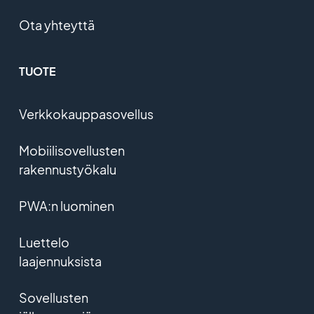
Ota yhteyttä
TUOTE
Verkkokauppasovellus
Mobiilisovellusten
rakennustyökalu
PWA:n luominen
Luettelo
laajennuksista
Sovellusten