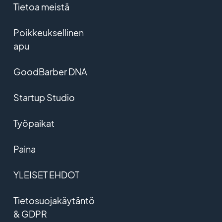
Tietoa meistä
Poikkeuksellinen
apu
GoodBarber DNA
Startup Studio
Työpaikat
Paina
YLEISET EHDOT
Tietosuojakäytäntö
& GDPR