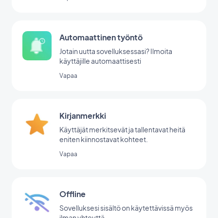
Automaattinen työntö
Jotain uutta sovelluksessasi? Ilmoita
käyttäjille automaattisesti
Vapaa
Kirjanmerkki
Käyttäjät merkitsevät ja tallentavat heitä
eniten kiinnostavat kohteet.
Vapaa
Offline
Sovelluksesi sisältö on käytettävissä myös
ilman yhteyttä.