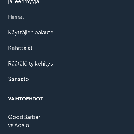
jälleenmyyjä
Hinnat
Käyttäjien palaute
Kehittäjät
Räätälöity kehitys
Sanasto
VAIHTOEHDOT
GoodBarber
vs Adalo