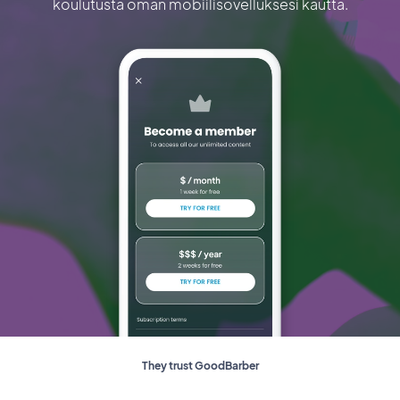
koulutusta oman mobiilisovelluksesi kautta.
They trust GoodBarber