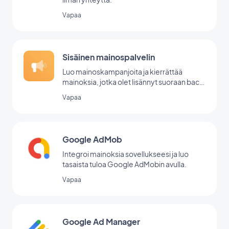
Vapaa
Sisäinen mainospalvelin
Luo mainoskampanjoita ja kierrättää
mainoksia, jotka olet lisännyt suoraan back
office -palvelussasi.
Vapaa
Google AdMob
Integroi mainoksia sovellukseesi ja luo
tasaista tuloa Google AdMobin avulla.
Vapaa
Google Ad Manager