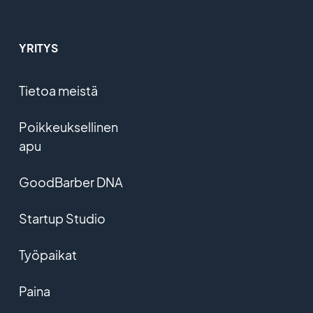
YRITYS
Tietoa meistä
Poikkeuksellinen
apu
GoodBarber DNA
Startup Studio
Työpaikat
Paina