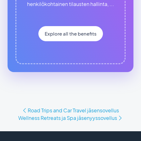
henkilökohtainen tilausten hallinta, ...
Explore all the benefits
Road Trips and Car Travel jäsensovellus
Wellness Retreats ja Spa jäsenyyssovellus