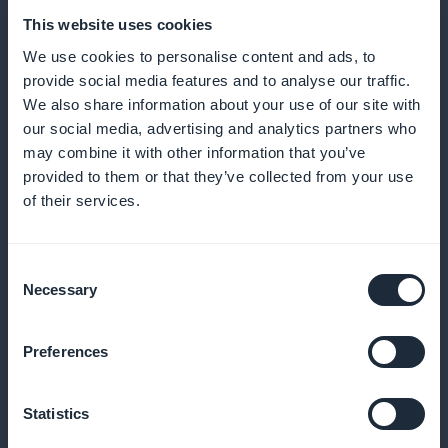
This website uses cookies
We use cookies to personalise content and ads, to
provide social media features and to analyse our traffic.
Uusimpia kaupunkitrendejä koskevat
We also share information about your use of our site with
our social media, advertising and analytics partners who
näkemykset
may combine it with other information that you’ve
provided to them or that they’ve collected from your use
tarjoaa analyysejä kaupunkikulttuurin ja
of their services.
gastronomian uusimmista suuntauksista, jotta lukijat
pysyvät ajan tasalla maailmanlaajuisen gastronomian
Consent
kehityksestä
Necessary
Selection
Preferences
Kampanja näkyvissä etusivulla
Statistics
Lisää rekisteröitymistä silmäänpistävillä widgetillä,