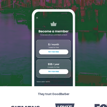
They trust GoodBarber