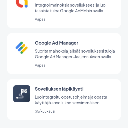
Integroi mainoksia sovellukseesi ja luo
tasaista tuloa Google AdMobin avulla.
Vapaa
Google Ad Manager
Suorita mainoksia ja lisää sovelluksesi tuloja
Google Ad Manager -laajennuksen avulla.
Vapaa
Sovelluksen läpikäynti
Luo integroitu opetusohjelma ja opasta
käyttäjiä sovelluksen ensimmäisen
käynnistyksen aikana.
$5/kuukausi