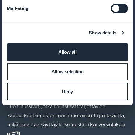
joissa on uusia kaupunkioppaita tai suosituimpia tai
Marketing
uusimpia ruoanlaittoartikkeleita
Show details
Nollaprovisiota tilaustuloista
Allow all
Maksimoi voittosi pitämällä 100 % tilaustuloistasi
ilman alustamaksuja
Allow selection
Mukauta tilaussivuja
Deny
Luo tilaussivut, jotka heijastavat tarjottavien
kaupunkitutkimusten monimuotoisuutta ja rikkautta,
mikä parantaa käyttäjäkokemusta ja konversiolukuja