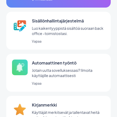
Sisällönhallintajärjestelmä
Luo kaikentyyppistä sisältöä suoraan back
office -toimistostasi.
Vapaa
Automaattinen työntö
Jotain uutta sovelluksessasi? Ilmoita
käyttäjille automaattisesti
Vapaa
Kirjanmerkki
Käyttäjät merkitsevät ja tallentavat heitä