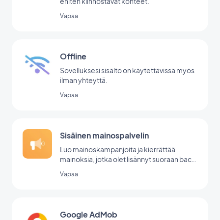
eniten kiinnostavat kohteet.
Vapaa
Offline
Sovelluksesi sisältö on käytettävissä myös
ilman yhteyttä.
Vapaa
Sisäinen mainospalvelin
Luo mainoskampanjoita ja kierrättää
mainoksia, jotka olet lisännyt suoraan back
office -palvelussasi.
Vapaa
Google AdMob