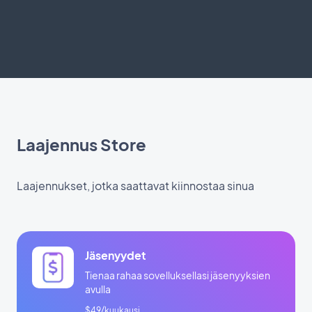
Laajennus Store
Laajennukset, jotka saattavat kiinnostaa sinua
Jäsenyydet
Tienaa rahaa sovelluksellasi jäsenyyksien
avulla
$49/kuukausi