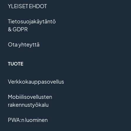
YLEISET EHDOT
Tietosuojakäytäntö
& GDPR
Ota yhteyttä
TUOTE
Verkkokauppasovellus
Mobiilisovellusten
rakennustyökalu
PWA:n luominen