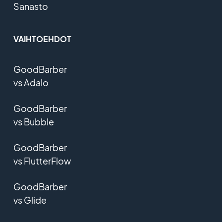
Sanasto
VAIHTOEHDOT
GoodBarber
vs Adalo
GoodBarber
vs Bubble
GoodBarber
vs FlutterFlow
GoodBarber
vs Glide