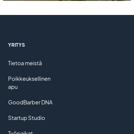
YRITYS
Tietoa meistä
Poikkeuksellinen
apu
GoodBarber DNA
Startup Studio
Työpaikat