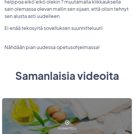
helppoa eikö'eikö olekin ? muutamalla klikkauksella
sain olemassa olevan mallin sen sijaan, että olisin tehnyt
sen alusta asti uudelleen.
Ei enää tekosyitä sovelluksen suunnitteluun!
Nähdään pian uudessa opetusohjelmassa!
Samanlaisia videoita
SUUNNITTELU