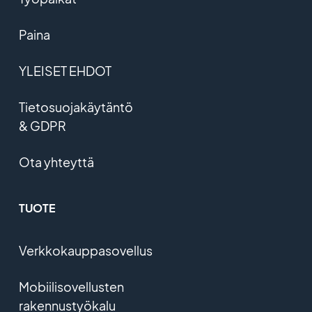
Paina
YLEISET EHDOT
Tietosuojakäytäntö
& GDPR
Ota yhteyttä
TUOTE
Verkkokauppasovellus
Mobiilisovellusten
rakennustyökalu