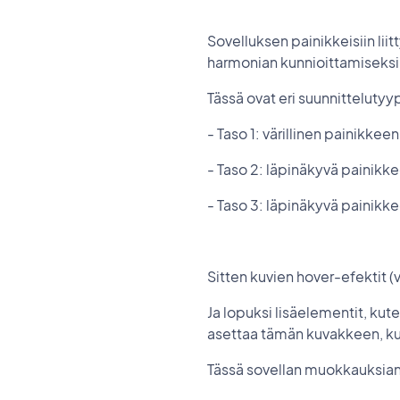
Sovelluksen painikkeisiin lii
harmonian kunnioittamiseksi 
Tässä ovat eri suunnittelutyyp
- Taso 1: värillinen painikkeen 
- Taso 2: läpinäkyvä painikkeen
- Taso 3: läpinäkyvä painikkee
Sitten kuvien hover-efektit 
Ja lopuksi lisäelementit, kut
asettaa tämän kuvakkeen, kun
Tässä sovellan muokkauksian