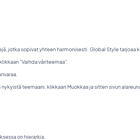
jä, jotka sopivat yhteen harmonisesti. Global Style tarjoaa 
, klikkaan "Vaihda väriteemaa".
anvaraa.
a nykyistä teemaani, klikkaan Muokkaa ja sitten sivun alareu
ksessa on hierarkia.