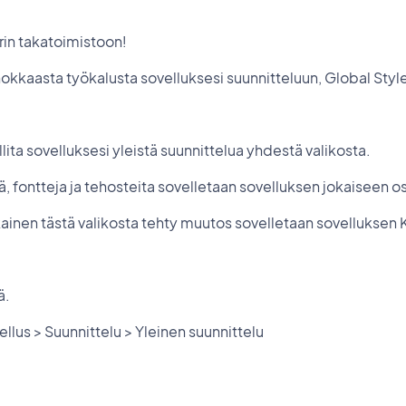
rin takatoimistoon!
kkaasta työkalusta sovelluksesi suunnitteluun, Global Style
allita sovelluksesi yleistä suunnittelua yhdestä valikosta.
jä, fontteja ja tehosteita sovelletaan sovelluksen jokaiseen o
ainen tästä valikosta tehty muutos sovelletaan sovelluksen K
ä.
us > Suunnittelu > Yleinen suunnittelu