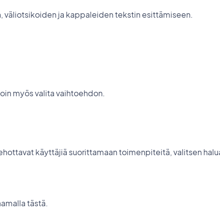
, väliotsikoiden ja kappaleiden tekstin esittämiseen.
 voin myös valita vaihtoehdon.
kehottavat käyttäjiä suorittamaan toimenpiteitä, valitsen ha
aamalla tästä.