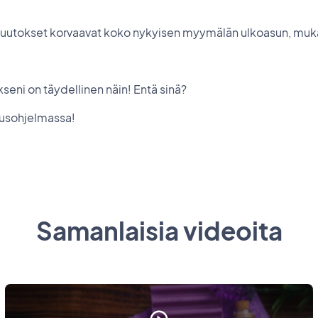
muutokset korvaavat koko nykyisen myymälän ulkoasun, muk
kseni on täydellinen näin! Entä sinä?
usohjelmassa!
Samanlaisia videoita