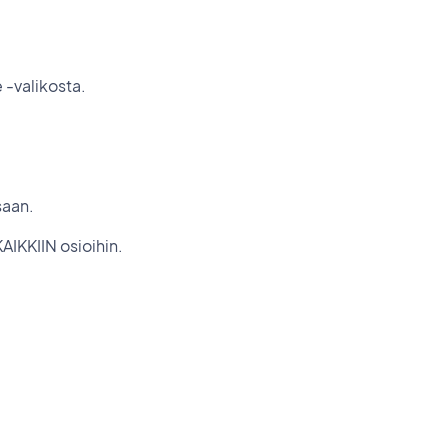
 -valikosta.
saan.
AIKKIIN osioihin.