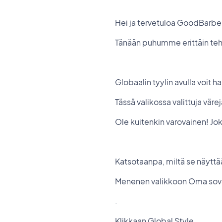
Hei ja tervetuloa GoodBarbe
Tänään puhumme erittäin teho
Globaalin tyylin avulla voit h
Tässä valikossa valittuja väre
Ole kuitenkin varovainen! Jok
Katsotaanpa, miltä se näyttä
Menenen valikkoon Oma sovell
.
Klikkaan Global Style.