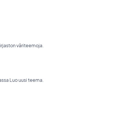
kirjaston väriteemoja.
nassa Luo uusi teema.