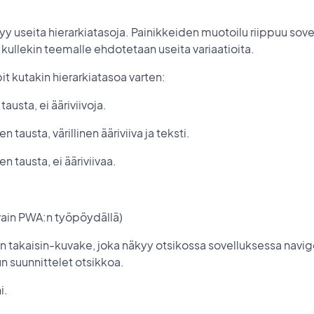
ttyy useita hierarkiatasoja. Painikkeiden muotoilu riippuu sov
kullekin teemalle ehdotetaan useita variaatioita.
it kutakin hierarkiatasoa varten:
tausta, ei ääriviivoja.
 tausta, värillinen ääriviiva ja teksti.
n tausta, ei ääriviivaa.
(vain PWA:n työpöydällä)
en takaisin-kuvake, joka näkyy otsikossa sovelluksessa navig
 suunnittelet otsikkoa.
i.