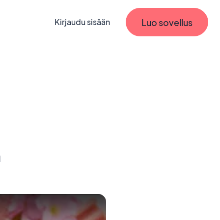
Luo sovellus
Kirjaudu sisään
n