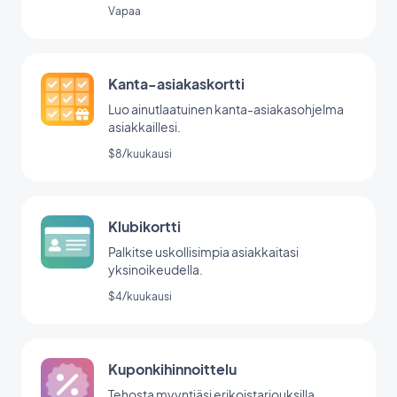
GoodBarberin lomakeintegraation avulla.
Vapaa
Kanta-asiakaskortti
Luo ainutlaatuinen kanta-asiakasohjelma
asiakkaillesi.
$8/kuukausi
Klubikortti
Palkitse uskollisimpia asiakkaitasi
yksinoikeudella.
$4/kuukausi
Kuponkihinnoittelu
Tehosta myyntiäsi erikoistarjouksilla