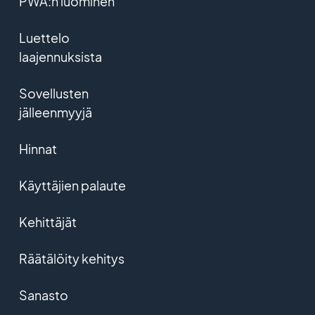
PWA:n luominen
Luettelo
laajennuksista
Sovellusten
jälleenmyyjä
Hinnat
Käyttäjien palaute
Kehittäjät
Räätälöity kehitys
Sanasto