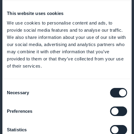
Automaattiset muistutukset ja push-
This website uses cookies
ilmoitukset
We use cookies to personalise content and ads, to
provide social media features and to analyse our traffic.
Lähetä muistutuksia ja ilmoituksia, jotta vähennät
We also share information about your use of our site with
tulematta jättämisiä ja kannustat säännöllisiin
our social media, advertising and analytics partners who
varauksiin
may combine it with other information that you’ve
provided to them or that they’ve collected from your use
of their services.
Kanta-asiakasohjelma asiakkaillesi
Consent
Palkitse uskollisia asiakkaitasi ainutlaatuisilla eduilla
Necessary
Selection
ja palkkioilla
Preferences
Eksklusiivinen jäsenkortti
Statistics