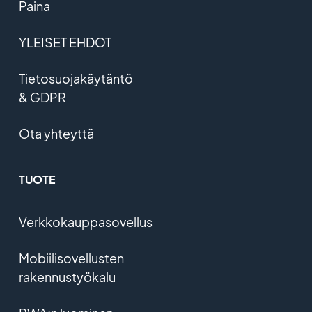
Paina
YLEISET EHDOT
Tietosuojakäytäntö
& GDPR
Ota yhteyttä
TUOTE
Verkkokauppasovellus
Mobiilisovellusten
rakennustyökalu