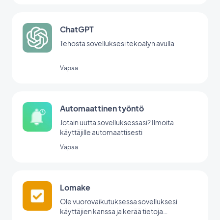
ChatGPT
Tehosta sovelluksesi tekoälyn avulla
Vapaa
Automaattinen työntö
Jotain uutta sovelluksessasi? Ilmoita
käyttäjille automaattisesti
Vapaa
Lomake
Ole vuorovaikutuksessa sovelluksesi
käyttäjien kanssa ja kerää tietoja