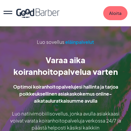
Aloita
Luo sovellus
eläinpalvelut
Varaa aika
koiranhoitopalvelua varten
Optimoi koiranhoitopalvelujesi hallinta ja tarjoa
poikkeuksellinen asiakaskokemus online-
aikatauluratkaisumme avulla
Luo natiivimobiilisovellus, jonka avulla asiakkaasi
voivat varata koiranhoitopalveluja verkossa 24/7 ja
päästä helposti käsiksi kaikkiin