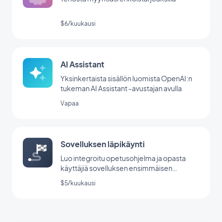
$6/kuukausi
AI Assistant
Yksinkertaista sisällön luomista OpenAI:n
tukeman AI Assistant -avustajan avulla
Vapaa
Sovelluksen läpikäynti
Luo integroitu opetusohjelma ja opasta
käyttäjiä sovelluksen ensimmäisen
käynnistyksen aikana.
$5/kuukausi