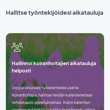
Hallitse työntekijöidesi aikatauluja
Hallinnoi koiranhoitajien aikatauluja
helposti
Jos palvelussasi työskentelee useita
koiranhoitajia, hallitse heidän kalentereitaan
tehokkaasti sovelluksellasi. Kukin kalenteri
voidaan määrittää ja hallita itsenäisesti, jolloin