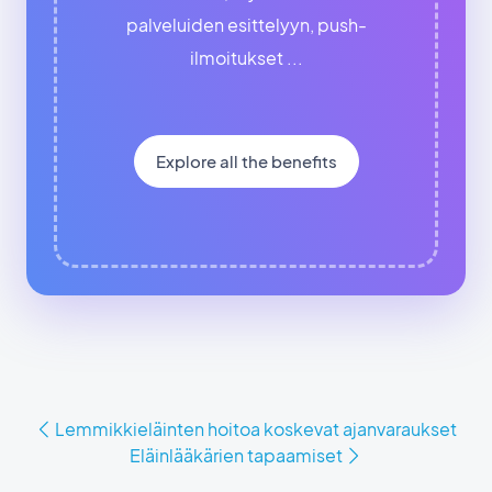
palveluiden esittelyyn, push-
ilmoitukset ...
Explore all the benefits
Lemmikkieläinten hoitoa koskevat ajanvaraukset
Eläinlääkärien tapaamiset