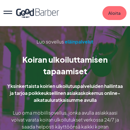
Aloita
Luo sovellus
eläinpalvelut
Koiran ulkoiluttamisen
tapaamiset
Yksinkertaista koirien ulkoilutuspalveluiden hallintaa
ja tarjoa poikkeuksellinen asiakaskokemus online-
aikatauluratkaisumme avulla
Luo oma mobiilisovellus, jonka avulla asiakkaasi
voivat varata koiran ulkoilutukset verkossa 24/7 ja
saada helposti käyttöönsä kaikki koiran