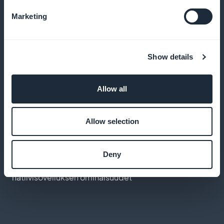
Tarjoa ainutlaatuisia etuja vakioasiakkaillesi
Marketing
Palvelun suorituskyvyn analysointi
Show details
Käytä tilastoja palveluidemme optimointiin ja
Allow all
asiakkaidemme tarpeiden ymmärtämiseen
Allow selection
Optimaalinen käyttäjäkokemus
Deny
Tarjoa suorituskykyinen sovellus, jossa on kaikki
natiivisovelluksen ominaisuudet