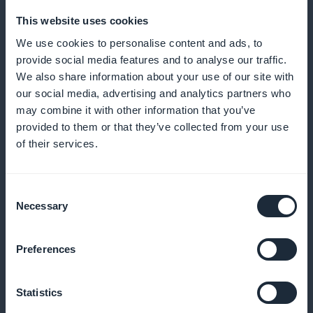
ilmoitukset
This website uses cookies
We use cookies to personalise content and ads, to
Lähetä muistutuksia ja ilmoituksia, jotta vähennät
provide social media features and to analyse our traffic.
tulematta jättämisiä ja kannustat säännöllisiin
We also share information about your use of our site with
varauksiin
our social media, advertising and analytics partners who
may combine it with other information that you’ve
provided to them or that they’ve collected from your use
of their services.
Kanta-asiakasohjelma asiakkaillesi
Consent
Palkitse uskollisia asiakkaitasi ainutlaatuisilla eduilla
Necessary
Selection
ja palkkioilla
Preferences
Eksklusiivinen jäsenkortti
Statistics