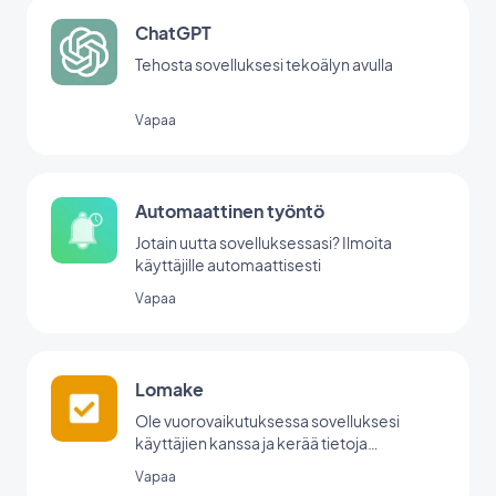
ChatGPT
Tehosta sovelluksesi tekoälyn avulla
Vapaa
Automaattinen työntö
Jotain uutta sovelluksessasi? Ilmoita
käyttäjille automaattisesti
Vapaa
Lomake
Ole vuorovaikutuksessa sovelluksesi
käyttäjien kanssa ja kerää tietoja
GoodBarberin lomakeintegraation avulla.
Vapaa