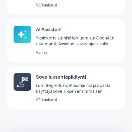
$6/kuukausi
AI Assistant
Yksinkertaista sisällön luomista OpenAI:n
tukeman AI Assistant -avustajan avulla
Vapaa
Sovelluksen läpikäynti
Luo integroitu opetusohjelma ja opasta
käyttäjiä sovelluksen ensimmäisen
käynnistyksen aikana.
$5/kuukausi