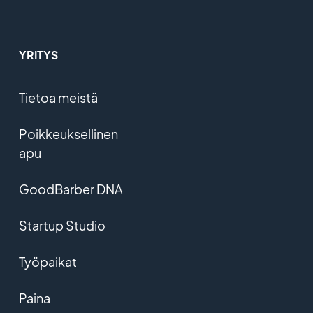
YRITYS
Tietoa meistä
Poikkeuksellinen
apu
GoodBarber DNA
Startup Studio
Työpaikat
Paina