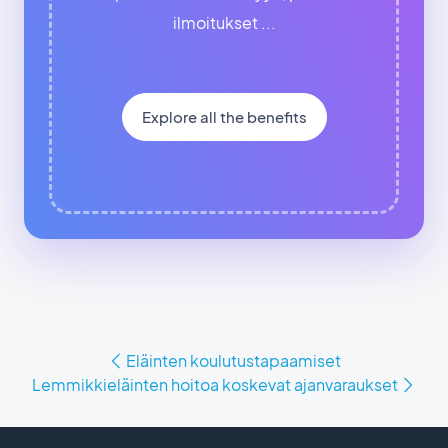
ilmoitukset ...
Explore all the benefits
Eläinten koulutustapaamiset
Lemmikkieläinten hoitoa koskevat ajanvaraukset