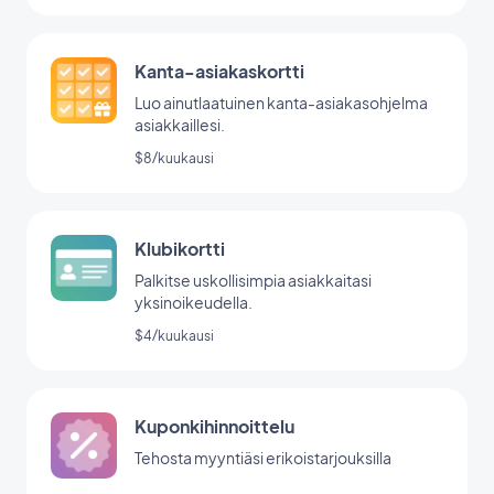
Kanta-asiakaskortti
Luo ainutlaatuinen kanta-asiakasohjelma
asiakkaillesi.
$8/kuukausi
Klubikortti
Palkitse uskollisimpia asiakkaitasi
yksinoikeudella.
$4/kuukausi
Kuponkihinnoittelu
Tehosta myyntiäsi erikoistarjouksilla