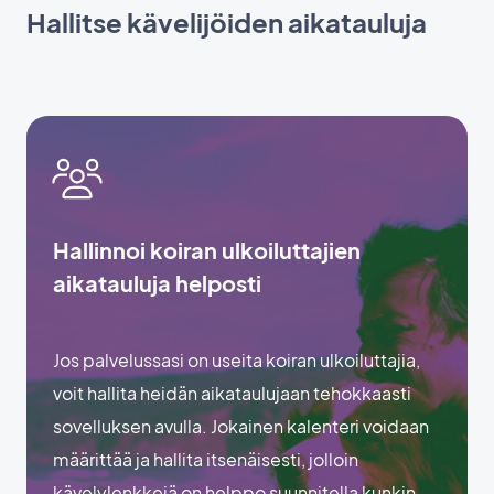
Hallitse kävelijöiden aikatauluja
Hallinnoi koiran ulkoiluttajien
aikatauluja helposti
Jos palvelussasi on useita koiran ulkoiluttajia,
voit hallita heidän aikataulujaan tehokkaasti
sovelluksen avulla. Jokainen kalenteri voidaan
määrittää ja hallita itsenäisesti, jolloin
kävelylenkkejä on helppo suunnitella kunkin