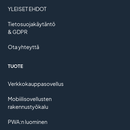
YLEISET EHDOT
Tietosuojakäytäntö
& GDPR
Ota yhteyttä
TUOTE
Verkkokauppasovellus
Mobiilisovellusten
rakennustyökalu
PWA:n luominen