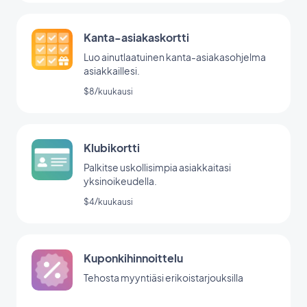
Kanta-asiakaskortti
Luo ainutlaatuinen kanta-asiakasohjelma
asiakkaillesi.
$8/kuukausi
Klubikortti
Palkitse uskollisimpia asiakkaitasi
yksinoikeudella.
$4/kuukausi
Kuponkihinnoittelu
Tehosta myyntiäsi erikoistarjouksilla