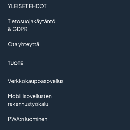
YLEISET EHDOT
Tietosuojakäytäntö
& GDPR
Ota yhteyttä
TUOTE
Verkkokauppasovellus
Mobiilisovellusten
rakennustyökalu
PWA:n luominen