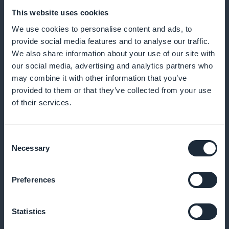
ilmoitukset
This website uses cookies
We use cookies to personalise content and ads, to
Lähetä muistutuksia ja ilmoituksia, jotta vähennät
provide social media features and to analyse our traffic.
tulematta jättämisiä ja kannustat säännöllisiin
We also share information about your use of our site with
varauksiin
our social media, advertising and analytics partners who
may combine it with other information that you’ve
provided to them or that they’ve collected from your use
of their services.
Kanta-asiakasohjelma asiakkaillesi
Palkitse uskollisia asiakkaitasi ainutlaatuisilla eduilla
Consent
Necessary
Selection
ja palkkioilla
Preferences
Eksklusiivinen jäsenkortti
Statistics
Tarjoa ainutlaatuisia etuja vakioasiakkaillesi