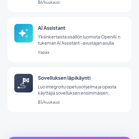
$6/kuukausi
AI Assistant
Yksinkertaista sisällön luomista OpenAI:n
tukeman AI Assistant -avustajan avulla
Vapaa
Sovelluksen läpikäynti
Luo integroitu opetusohjelma ja opasta
käyttäjiä sovelluksen ensimmäisen
käynnistyksen aikana.
$5/kuukausi