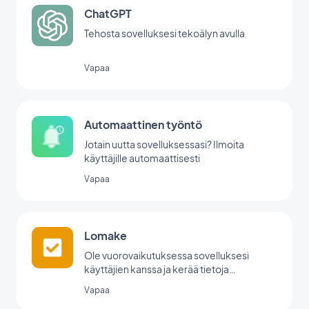
ChatGPT
Tehosta sovelluksesi tekoälyn avulla
Vapaa
Automaattinen työntö
Jotain uutta sovelluksessasi? Ilmoita
käyttäjille automaattisesti
Vapaa
Lomake
Ole vuorovaikutuksessa sovelluksesi
käyttäjien kanssa ja kerää tietoja
GoodBarberin lomakeintegraation avulla.
Vapaa