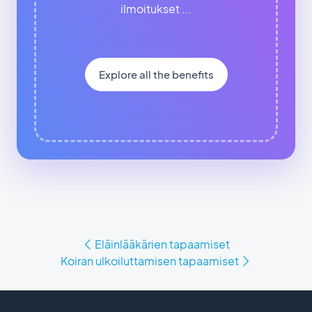
ilmoitukset ...
Explore all the benefits
Eläinlääkärien tapaamiset
Koiran ulkoiluttamisen tapaamiset