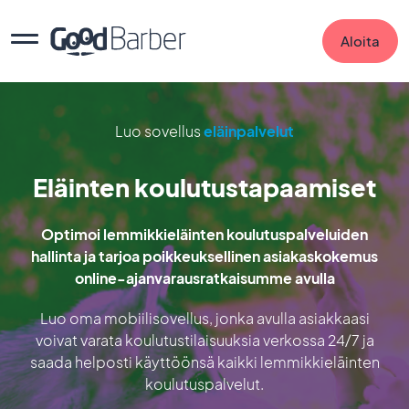
Aloita
Luo sovellus
eläinpalvelut
Eläinten koulutustapaamiset
Optimoi lemmikkieläinten koulutuspalveluiden
hallinta ja tarjoa poikkeuksellinen asiakaskokemus
online-ajanvarausratkaisumme avulla
Luo oma mobiilisovellus, jonka avulla asiakkaasi
voivat varata koulutustilaisuuksia verkossa 24/7 ja
saada helposti käyttöönsä kaikki lemmikkieläinten
koulutuspalvelut.