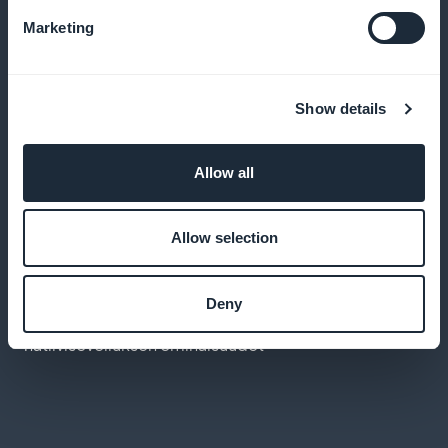
Marketing
Palvelun suorituskyvyn analysointi
Show details
Käytä tilastoja palveluidemme optimointiin ja
asiakkaidemme tarpeiden ymmärtämiseen
Allow all
Allow selection
Erinomainen käyttökokemus
Deny
Tarjoa suorituskykyinen sovellus, jossa on kaikki
natiivisovelluksen ominaisuudet