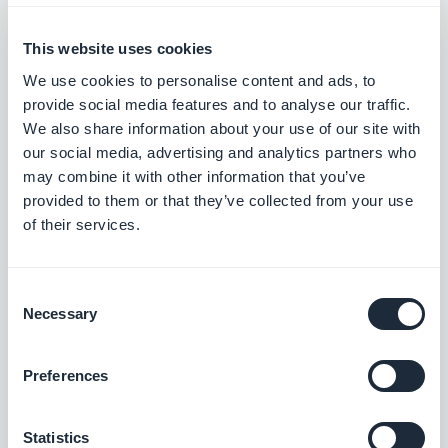
This website uses cookies
Liittyvät laajennukset
We use cookies to personalise content and ads, to
provide social media features and to analyse our traffic.
We also share information about your use of our site with
our social media, advertising and analytics partners who
may combine it with other information that you’ve
RSS-syöte
provided to them or that they’ve collected from your use
Synkronoi ulkoinen verkkosisältö
of their services.
sovellukseesi GoodBarberin RSS-
syöteintegraation avulla.
Vapaa
Consent
Necessary
Selection
Substack
Yhtenäistä sisältösi, vahvista läsnäoloasi
Preferences
Vapaa
Statistics