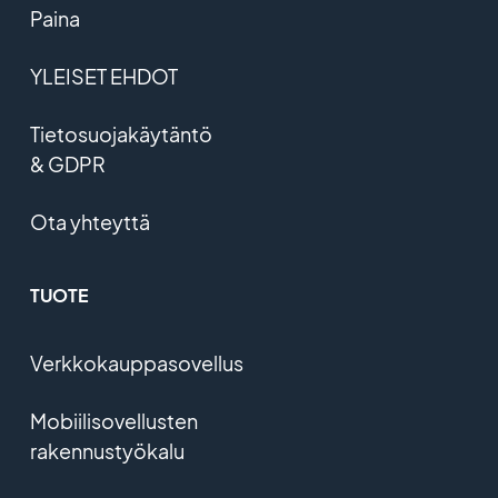
Paina
YLEISET EHDOT
Tietosuojakäytäntö
& GDPR
Ota yhteyttä
TUOTE
Verkkokauppasovellus
Mobiilisovellusten
rakennustyökalu