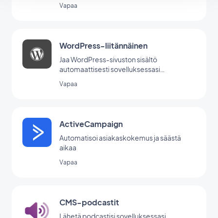
Vapaa
WordPress-liitännäinen
Jaa WordPress-sivuston sisältö
automaattisesti sovelluksessasi
GoodBarber Wordpress -lisäosan avulla.
Vapaa
ActiveCampaign
Automatisoi asiakaskokemus ja säästä
aikaa
Vapaa
CMS-podcastit
Lähetä podcastisi sovelluksessasi