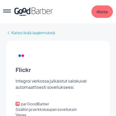
Aloita
Katso lisää laajennuksia
Flickr
Integroi verkossa julkaistut valokuvat
automaattisesti sovellukseesi.
par GoodBarber
Sisällön ja verkkokaupan sovelluksiin
Vapaa