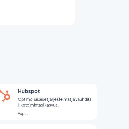
Hubspot
Optimoi sisäiset järjestelmät ja vauhdita
liiketoimintasi kasvua.
Vapaa