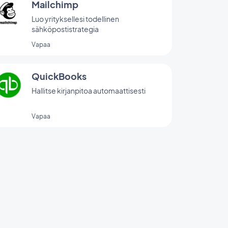
Mailchimp
Luo yrityksellesi todellinen
sähköpostistrategia
Vapaa
QuickBooks
Hallitse kirjanpitoa automaattisesti
Vapaa