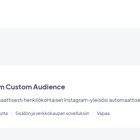
am Custom Audience
attisesti henkilökohtaiset Instagram-yleisösi automaattise
utta
|
Sisällön ja verkkokaupan sovelluksiin
|
Vapaa