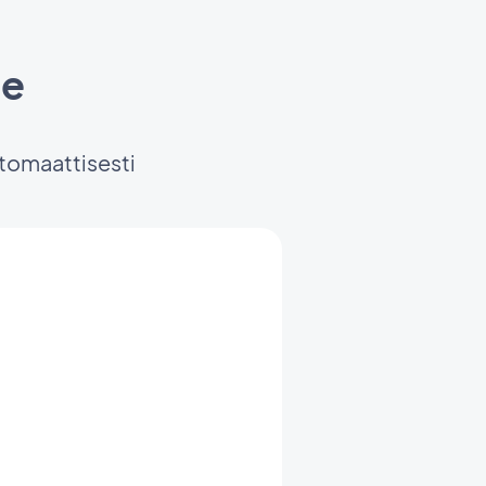
ce
utomaattisesti