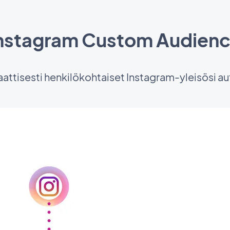
nstagram Custom Audien
ttisesti henkilökohtaiset Instagram-yleisösi a