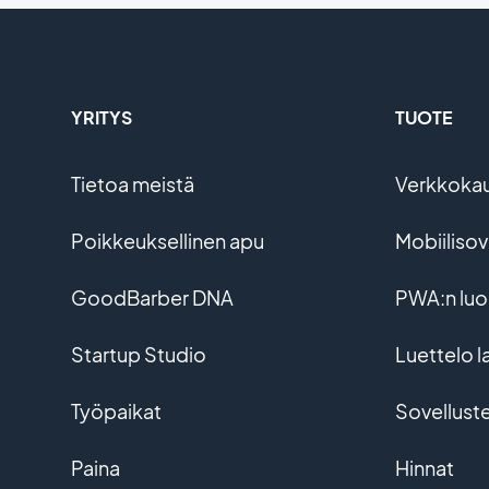
YRITYS
TUOTE
Tietoa meistä
Verkkoka
Poikkeuksellinen apu
Mobiiliso
GoodBarber DNA
PWA:n lu
Startup Studio
Luettelo l
Työpaikat
Sovellust
Paina
Hinnat