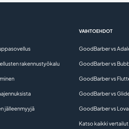
VAIHTOEHDOT
uppasovellus
GoodBarber vs Adal
vellusten rakennustyökalu
GoodBarber vs Bubb
ominen
GoodBarber vs Flutt
aajennuksista
GoodBarber vs Glid
en jälleenmyyjä
GoodBarber vs Lova
Katso kaikki vertailut