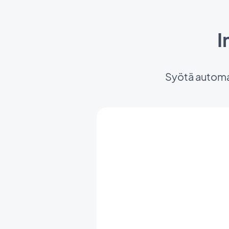
I
Syötä automaa