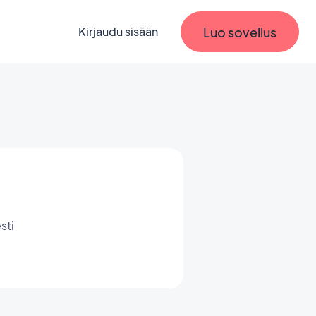
Luo sovellus
Kirjaudu sisään
sti