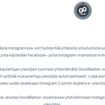
i läsnä Instagramissa, voit hyödyntää yhteisösi sitoutumista 
 joita käytetään Facebook- ja/tai Instagram-mainonnan ko
autettujen yleisöjen luomisen yhdistämällä GoodBarber-sov
it syöttää mukautettuja yleisöjäsi automaattisesti. Lisää es
aikki uudet asiakkaasi Instagram Custom Audience -yleisös
ke-alustaa GoodBarber-sovelluksesi yhdistämiseen Insta
yleisöihin.