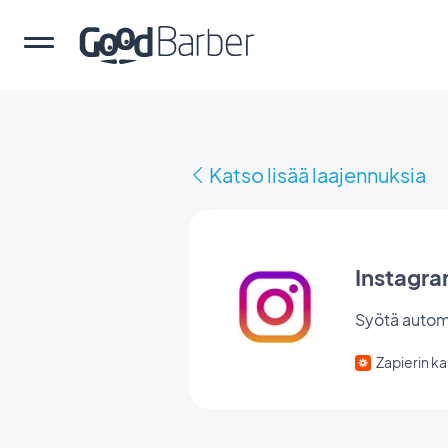
Katso lisää laajennuksia
Instagr
Syötä automa
Zapierin ka