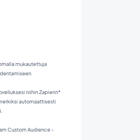
luomalla mukautettuja
hdentamiseen.
elluksesi niihin Zapierin*
imerkiksi automaattisesti
i.
gram Custom Audience -