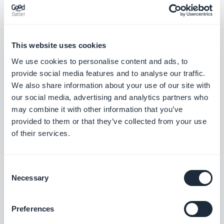
Instagram Custom Audience
Syötä automaattisesti henkilökohtaiset
Instagram-yleisösi automaattisesti
This website uses cookies
Vapaa
We use cookies to personalise content and ads, to
provide social media features and to analyse our traffic.
We also share information about your use of our site with
Keap Max Classic
our social media, advertising and analytics partners who
Lisää tuloja automatisoimalla
may combine it with other information that you’ve
asiakaskokemusta
provided to them or that they’ve collected from your use
Vapaa
of their services.
Consent
Mailchimp
Necessary
Selection
Luo yrityksellesi todellinen
sähköpostistrategia
Preferences
Vapaa