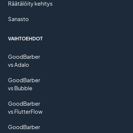
Räätälöity kehitys
Sanasto
VAIHTOEHDOT
GoodBarber
vs Adalo
GoodBarber
vs Bubble
GoodBarber
vs FlutterFlow
GoodBarber