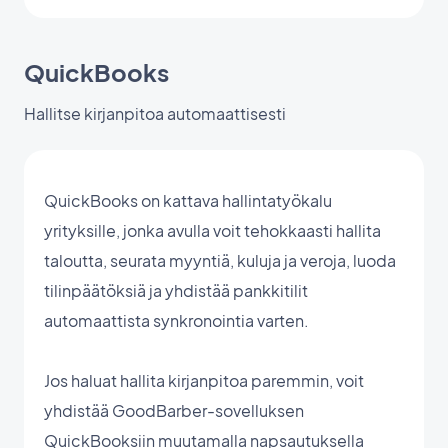
QuickBooks
Hallitse kirjanpitoa automaattisesti
QuickBooks on kattava hallintatyökalu
yrityksille, jonka avulla voit tehokkaasti hallita
taloutta, seurata myyntiä, kuluja ja veroja, luoda
tilinpäätöksiä ja yhdistää pankkitilit
automaattista synkronointia varten.
Jos haluat hallita kirjanpitoa paremmin, voit
yhdistää GoodBarber-sovelluksen
QuickBooksiin muutamalla napsautuksella