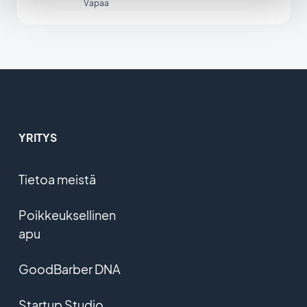
Vapaa
YRITYS
Tietoa meistä
Poikkeuksellinen
apu
GoodBarber DNA
Startup Studio