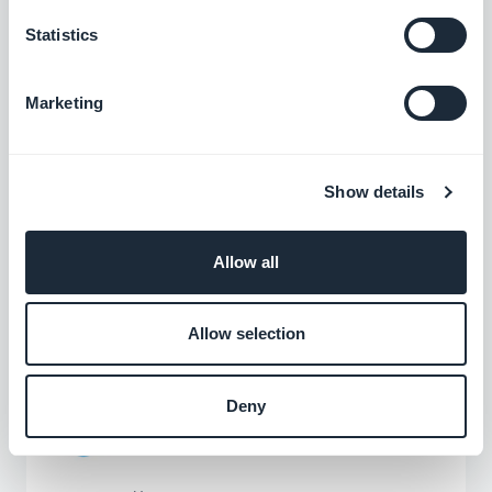
Statistics
Ontraport
Automatisoi markkinointitoimet
Marketing
Vapaa
Show details
Pinterest
Allow all
Hyödynnä sisältöstrategiaasi parhaalla
mahdollisella tavalla
Vapaa
Allow selection
Deny
Sendinblue
Automatisoi markkinointitoimet