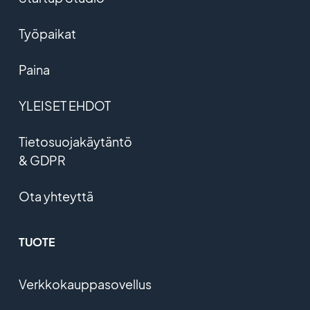
Työpaikat
Paina
YLEISET EHDOT
Tietosuojakäytäntö
& GDPR
Ota yhteyttä
TUOTE
Verkkokauppasovellus