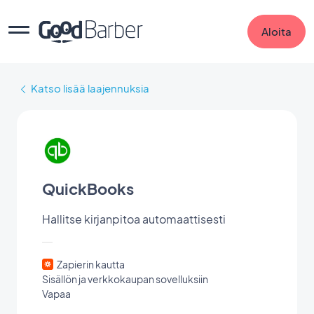
Aloita
Katso lisää laajennuksia
QuickBooks
Hallitse kirjanpitoa automaattisesti
Zapierin kautta
Sisällön ja verkkokaupan sovelluksiin
Vapaa