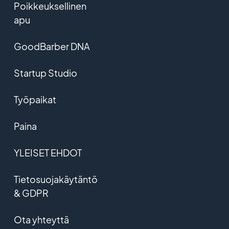
Poikkeuksellinen
apu
GoodBarber DNA
Startup Studio
Työpaikat
Paina
YLEISET EHDOT
Tietosuojakäytäntö
& GDPR
Ota yhteyttä