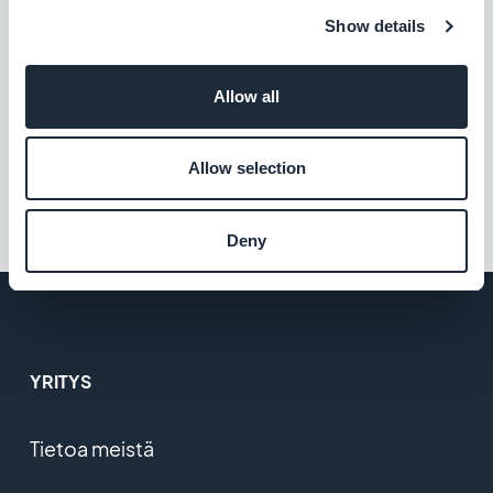
Show details
Facebook
Allow all
Muodosta yhteys Facebook-yleisöösi
sovelluksestasi
Vapaa
Allow selection
Deny
YRITYS
Tietoa meistä