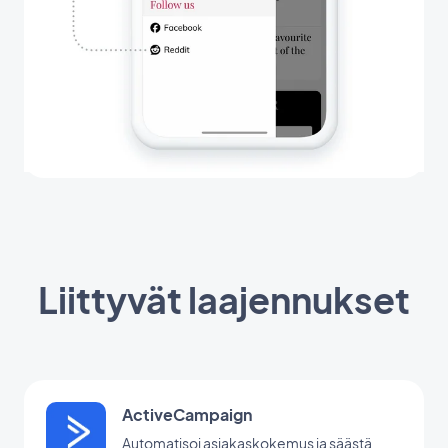
Liittyvät laajennukset
ActiveCampaign
Automatisoi asiakaskokemus ja säästä