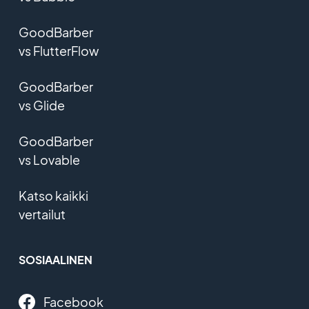
GoodBarber
vs FlutterFlow
GoodBarber
vs Glide
GoodBarber
vs Lovable
Katso kaikki
vertailut
SOSIAALINEN
Facebook