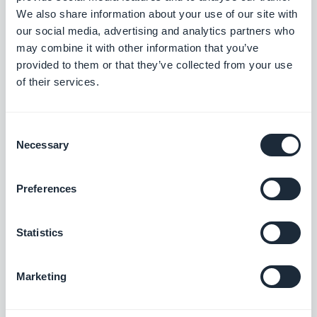
We also share information about your use of our site with
Mukautettu valokuvasyöttö
our social media, advertising and analytics partners who
Jaa ulkoista sisältöä luomalla oma
may combine it with other information that you’ve
mukautettu syötteesi GoodBarberin
provided to them or that they’ve collected from your use
mukautetun integraation avulla.
of their services.
Vapaa
Consent
Mukautettu äänen syöttö
Necessary
Selection
Integroi äänitiedostoja sovellukseesi
luomalla oma mukautettu syötteesi
GoodBarberin Custom Sound -
Preferences
Vapaa
integraation avulla.
Statistics
SähköpostiOctopus
Hallitse sähköpostimarkkinointiasi
Marketing
yksinkertaisesti
Vapaa