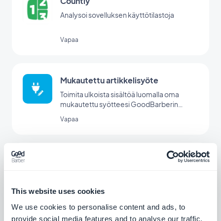
Countly
Analysoi sovelluksen käyttötilastoja
Vapaa
Mukautettu artikkelisyöte
Toimita ulkoista sisältöä luomalla oma
mukautettu syötteesi GoodBarberin
mukautetun integraation avulla.
Vapaa
Mukautettu tapahtumien syöttö
Jaa tapahtumia sovelluksessasi luomalla
oma mukautettu syötteesi GoodBarberin
This website uses cookies
Custom Events -integraation avulla.
Vapaa
We use cookies to personalise content and ads, to
provide social media features and to analyse our traffic.