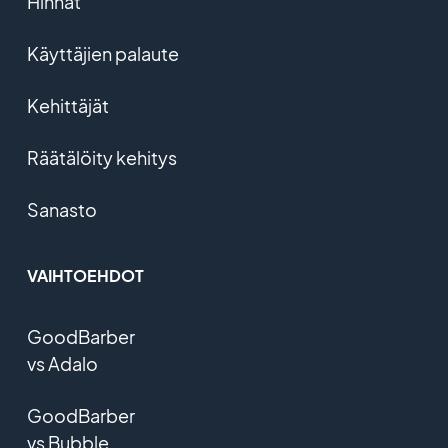
Hinnat
Käyttäjien palaute
Kehittäjät
Räätälöity kehitys
Sanasto
VAIHTOEHDOT
GoodBarber
vs Adalo
GoodBarber
vs Bubble