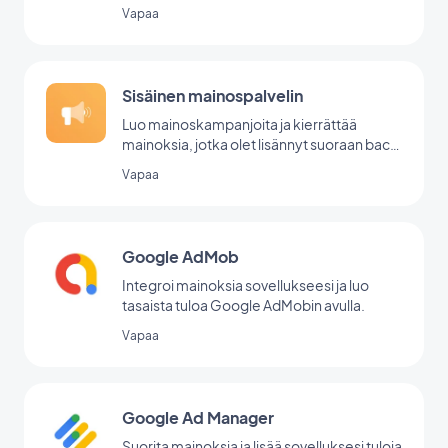
Vapaa
Sisäinen mainospalvelin
Luo mainoskampanjoita ja kierrättää
mainoksia, jotka olet lisännyt suoraan back
office -palvelussasi.
Vapaa
Google AdMob
Integroi mainoksia sovellukseesi ja luo
tasaista tuloa Google AdMobin avulla.
Vapaa
Google Ad Manager
Suorita mainoksia ja lisää sovelluksesi tuloja