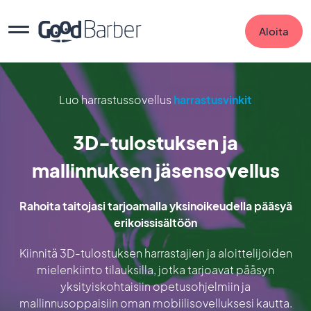
Aloita
Luo harrastussovellus
harrastusvinkit
3D-tulostuksen ja
mallinnuksen jäsensovellus
Rahoita taitojasi tarjoamalla yksinoikeudella pääsyä
erikoissisältöön
Kiinnitä 3D-tulostuksen harrastajien ja aloittelijoiden
mielenkiinto tilauksilla, jotka tarjoavat pääsyn
yksityiskohtaisiin opetusohjelmiin ja
mallinnusoppaisiin oman mobiilisovelluksesi kautta.