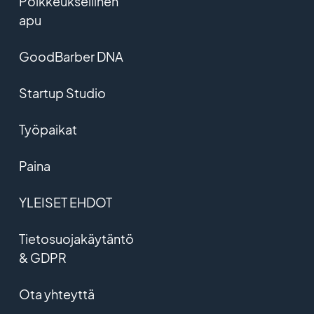
Poikkeuksellinen
apu
GoodBarber DNA
Startup Studio
Työpaikat
Paina
YLEISET EHDOT
Tietosuojakäytäntö
& GDPR
Ota yhteyttä