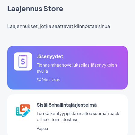
Laajennus Store
Laajennukset, jotka saattavat kiinnostaa sinua
Jäsenyydet
Tienaa rahaa sovelluksellasi jäsenyyksien
avulla
$49/kuukausi
Sisällönhallintajärjestelmä
Luo kaikentyyppistä sisältöä suoraan back
office -toimistostasi.
Vapaa