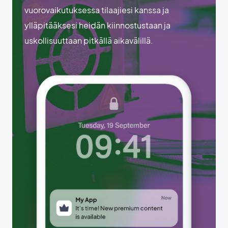
vuorovaikutuksessa tilaajiesi kanssa ja
ylläpitääksesi heidän kiinnostustaan ja
uskollisuuttaan pitkällä aikavälillä.