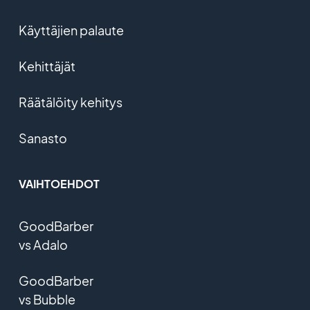
Käyttäjien palaute
Kehittäjät
Räätälöity kehitys
Sanasto
VAIHTOEHDOT
GoodBarber
vs Adalo
GoodBarber
vs Bubble