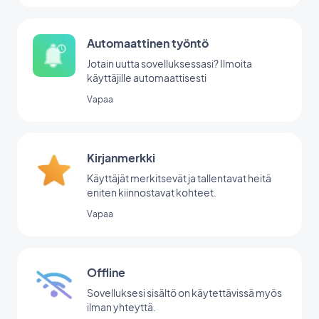
Automaattinen työntö
Jotain uutta sovelluksessasi? Ilmoita
käyttäjille automaattisesti
Vapaa
Kirjanmerkki
Käyttäjät merkitsevät ja tallentavat heitä
eniten kiinnostavat kohteet.
Vapaa
Offline
Sovelluksesi sisältö on käytettävissä myös
ilman yhteyttä.