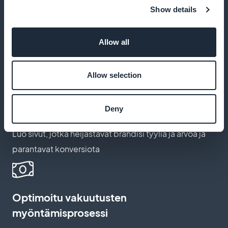
Show details
100 % tuloista sinulle
Allow all
Kaikki tilaustulot ovat kokonaan sinun, ilman
piilokustannuksia
Allow selection
Mukauta tilaussivuja
Deny
Luo sivut, jotka heijastavat brändisi tyyliä ja arvoa ja
parantavat konversiota
Optimoitu vakuutusten
myöntämisprosessi