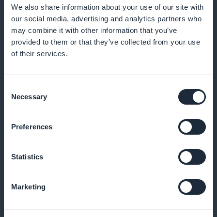
We also share information about your use of our site with
our social media, advertising and analytics partners who
may combine it with other information that you’ve
provided to them or that they’ve collected from your use
Yksityiskohtainen analytiikka tilauksia
of their services.
varten
Consent
Analysoi tilaajamäärän kasvua ja mukauta sisältösi
Necessary
Selection
kerättyjen tietojen mukaan
Preferences
Tilauswidget kotisivulla
Statistics
Houkuttele välitöntä huomiota etusivulla korostetuilla
Marketing
tilaustarjouksilla