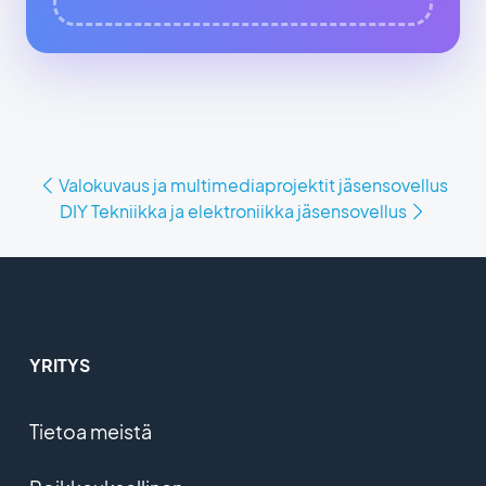
Valokuvaus ja multimediaprojektit jäsensovellus
DIY Tekniikka ja elektroniikka jäsensovellus
YRITYS
Tietoa meistä