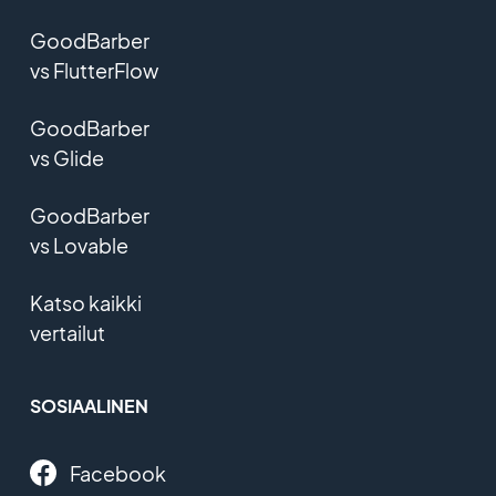
GoodBarber
vs FlutterFlow
GoodBarber
vs Glide
GoodBarber
vs Lovable
Katso kaikki
vertailut
SOSIAALINEN
Facebook