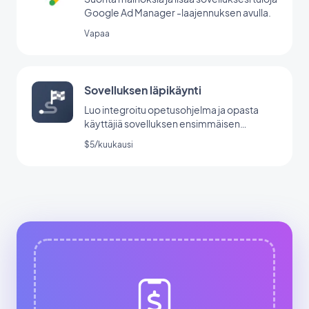
Google Ad Manager -laajennuksen avulla.
Vapaa
Sovelluksen läpikäynti
Luo integroitu opetusohjelma ja opasta
käyttäjiä sovelluksen ensimmäisen
käynnistyksen aikana.
$5/kuukausi