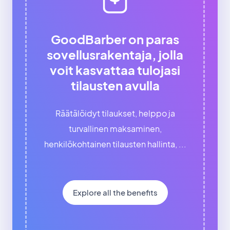
GoodBarber on paras
sovellusrakentaja, jolla
voit kasvattaa tulojasi
tilausten avulla
Räätälöidyt tilaukset, helppo ja
turvallinen maksaminen,
henkilökohtainen tilausten hallinta, ...
Explore all the benefits