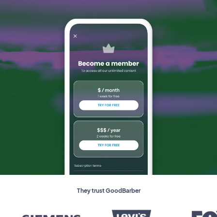
They trust GoodBarber