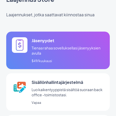
Laajennukset, jotka saattavat kiinnostaa sinua
Jäsenyydet
Tienaa rahaa sovelluksellasi jäsenyyksien
avulla
$49/kuukausi
Sisällönhallintajärjestelmä
Luo kaikentyyppistä sisältöä suoraan back
office -toimistostasi.
Vapaa