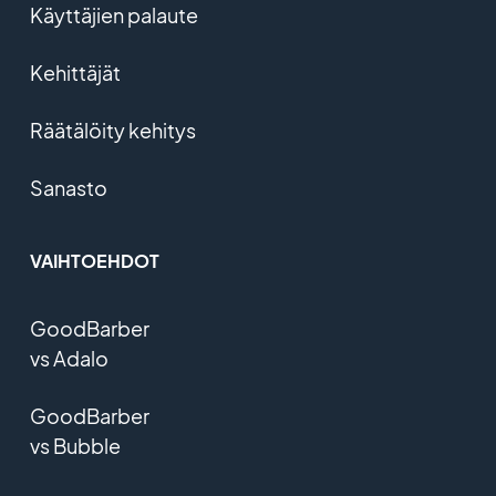
Käyttäjien palaute
Kehittäjät
Räätälöity kehitys
Sanasto
VAIHTOEHDOT
GoodBarber
vs Adalo
GoodBarber
vs Bubble