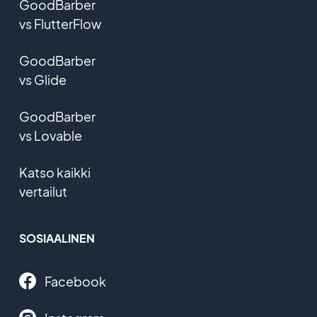
GoodBarber
vs FlutterFlow
GoodBarber
vs Glide
GoodBarber
vs Lovable
Katso kaikki
vertailut
SOSIAALINEN
Facebook