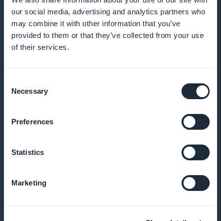
markkinointitaitojasi
our social media, advertising and analytics partners who
may combine it with other information that you’ve
provided to them or that they’ve collected from your use
of their services.
Kirjoittajien verkostot
Muiden kirjoittajien ja alan ammattilaisten kanssa voi
Consent
vaihtaa ajatuksia, tehdä yhteistyötä projekteissa ja
Necessary
Selection
saada rakentavaa kritiikkiä
Preferences
Sisällön trendianalyysi
Statistics
Pysy ajan tasalla viimeisimmistä uutisista ja
Marketing
sisältötrendeistä syvällisen analyysimme avulla, joka
käsittelee bloggaamisen ja kirjoittamisen maailmaa