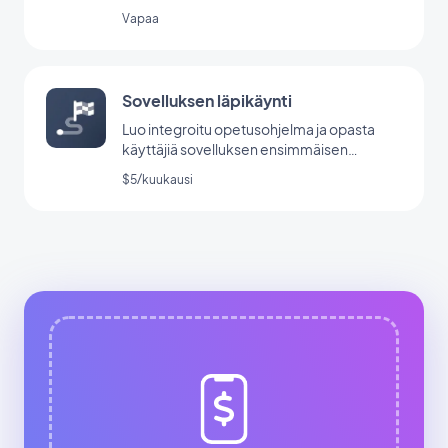
Vapaa
Sovelluksen läpikäynti
Luo integroitu opetusohjelma ja opasta
käyttäjiä sovelluksen ensimmäisen
käynnistyksen aikana.
$5/kuukausi