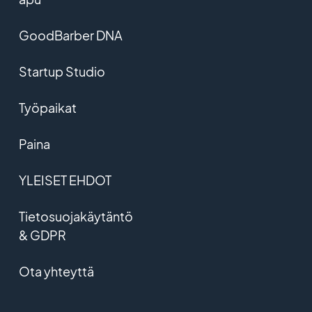
GoodBarber DNA
Startup Studio
Työpaikat
Paina
YLEISET EHDOT
Tietosuojakäytäntö
& GDPR
Ota yhteyttä