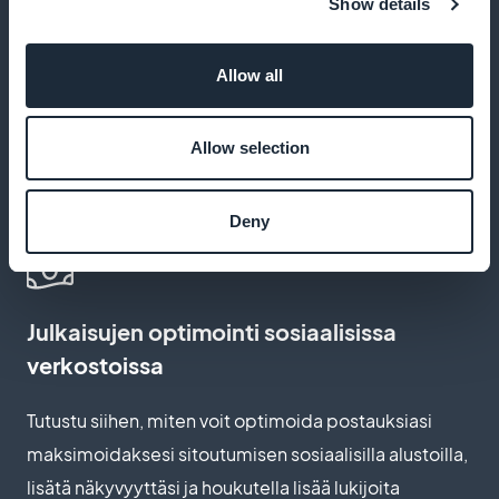
Show details
Rahoita kirjoittamisesi
Allow all
Tutustu erilaisiin menetelmiin, joilla voit ansaita rahaa
Allow selection
blogisi tai kirjallisten teoksidesi avulla, kuten
mainontaan, sponsoroituihin kumppanuuksiin ja
Deny
myyntituotteisiin
Julkaisujen optimointi sosiaalisissa
verkostoissa
Tutustu siihen, miten voit optimoida postauksiasi
maksimoidaksesi sitoutumisen sosiaalisilla alustoilla,
lisätä näkyvyyttäsi ja houkutella lisää lukijoita