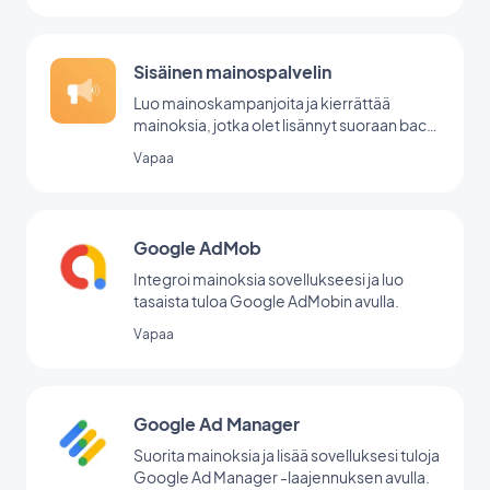
Sisäinen mainospalvelin
Luo mainoskampanjoita ja kierrättää
mainoksia, jotka olet lisännyt suoraan back
office -palvelussasi.
Vapaa
Google AdMob
Integroi mainoksia sovellukseesi ja luo
tasaista tuloa Google AdMobin avulla.
Vapaa
Google Ad Manager
Suorita mainoksia ja lisää sovelluksesi tuloja
Google Ad Manager -laajennuksen avulla.