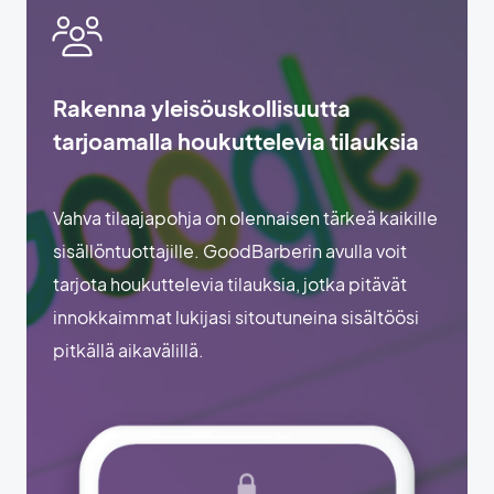
Rakenna yleisöuskollisuutta
tarjoamalla houkuttelevia tilauksia
Vahva tilaajapohja on olennaisen tärkeä kaikille
sisällöntuottajille. GoodBarberin avulla voit
tarjota houkuttelevia tilauksia, jotka pitävät
innokkaimmat lukijasi sitoutuneina sisältöösi
pitkällä aikavälillä.