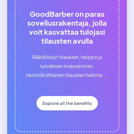
GoodBarber on paras
sovellusrakentaja, jolla
voit kasvattaa tulojasi
tilausten avulla
Räätälöidyt tilaukset, helppo ja
turvallinen maksaminen,
henkilökohtainen tilausten hallinta, ...
Explore all the benefits