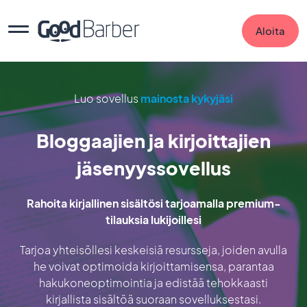
Aloita
Luo sovellus
mainosta kykyjäsi
Bloggaajien ja kirjoittajien
jäsenyyssovellus
Rahoita kirjallinen sisältösi tarjoamalla premium-
tilauksia lukijoillesi
Tarjoa yhteisöllesi keskeisiä resursseja, joiden avulla
he voivat optimoida kirjoittamisensa, parantaa
hakukoneoptimointia ja edistää tehokkaasti
kirjallista sisältöä suoraan sovelluksestasi.