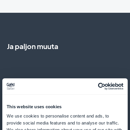
Ja paljon muuta
Työpajat ja webinaarit
This website uses cookies
Osallistu alan asiantuntijoiden vetämiin työpajoihin ja
We use cookies to personalise content and ads, to
webinaareihin, joissa voit hioa kirjoitus- ja
provide social media features and to analyse our traffic.
We also share information about your use of our site with