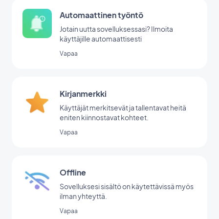
Automaattinen työntö
Jotain uutta sovelluksessasi? Ilmoita
käyttäjille automaattisesti
Vapaa
Kirjanmerkki
Käyttäjät merkitsevät ja tallentavat heitä
eniten kiinnostavat kohteet.
Vapaa
Offline
Sovelluksesi sisältö on käytettävissä myös
ilman yhteyttä.
Vapaa